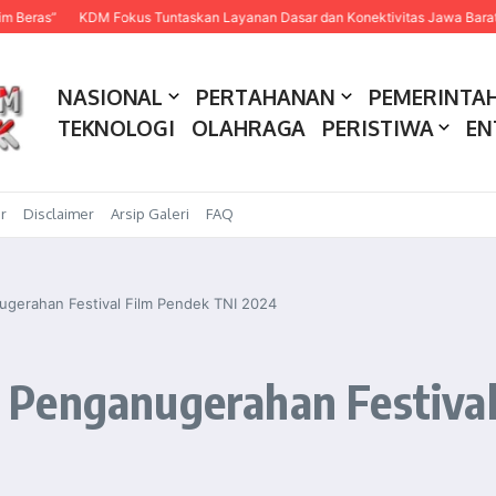
KDM Fokus Tuntaskan Layanan Dasar dan Konektivitas Jawa Barat pada 20
NASIONAL
PERTAHANAN
PEMERINTA
TEKNOLOGI
OLAHRAGA
PERISTIWA
EN
r
Disclaimer
Arsip Galeri
FAQ
gerahan Festival Film Pendek TNI 2024
Penganugerahan Festival