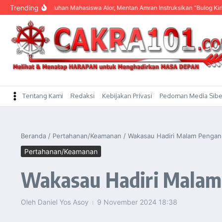
content
Trending
Dengar Keluhan Mahasiswa Alor, Mentan Amran Instruksikan “Bulog Kirim Beras”
Tentang Kami
Redaksi
Kebijakan Privasi
Pedoman Media Sibe
Beranda
/
Pertahanan/Keamanan
/
Wakasau Hadiri Malam Penganu
Pertahanan/Keamanan
Wakasau Hadiri Malam 
Oleh
Daniel Yos Asoy
9 November 2024
18:38