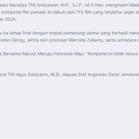
sau) Marsdya TNI Andyawan, M.P., S.I.P., M.Tr.Han. menghadiri Ma
g kompetisi film pendek ini diikuti oleh 715 film yang terdaftar se
er 2024.
ju ke tahap final dengan empat pemenang utama yang berhasil meraih
ultan Djorgy, aktris dan produser Marcella Zalianty, serta sutradara
ersama Rakyat Menuju Indonesia Maju.” Kompetisi ini tidak hanya diik
l TNI Agus Subiyanto, M.Si., Kepala Staf Angkatan Darat Jenderal T