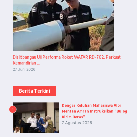
Dislitbangau Uji Performa Roket WAFAR RD-702, Perkuat
Kemandirian ...
27 Juni 2026
Berita Terkini
Dengar Keluhan Mahasiswa Alor,
1
Mentan Amran Instruksikan “Bulog
Kirim Beras”
7 Agustus 2026