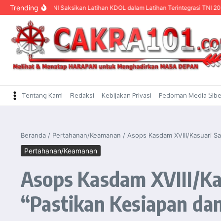
content
Trending
anglima TNI Saksikan Latihan KDOL dalam Latihan Terintegrasi TNI 2026
Men
Tentang Kami
Redaksi
Kebijakan Privasi
Pedoman Media Sibe
Beranda
/
Pertahanan/Keamanan
/
Asops Kasdam XVIII/Kasuari 
Pertahanan/Keamanan
Asops Kasdam XVIII/K
“Pastikan Kesiapan da