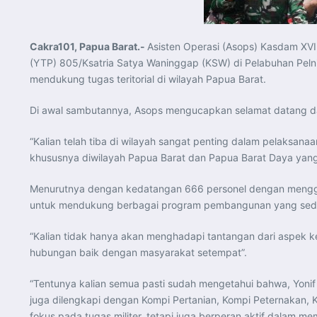
Cakra101, Papua Barat.-
Asisten Operasi (Asops) Kasdam XVII
(YTP) 805/Ksatria Satya Waninggap (KSW) di Pelabuhan Pelni
mendukung tugas teritorial di wilayah Papua Barat.
Di awal sambutannya, Asops mengucapkan selamat datang dan
“Kalian telah tiba di wilayah sangat penting dalam pelaksa
khususnya diwilayah Papua Barat dan Papua Barat Daya yang
Menurutnya dengan kedatangan 666 personel dengan mengguna
untuk mendukung berbagai program pembangunan yang seda
“Kalian tidak hanya akan menghadapi tantangan dari aspek k
hubungan baik dengan masyarakat setempat”.
“Tentunya kalian semua pasti sudah mengetahui bahwa, Yonif
juga dilengkapi dengan Kompi Pertanian, Kompi Peternakan,
fokus pada tugas militer, tetapi juga berperan aktif dalam 