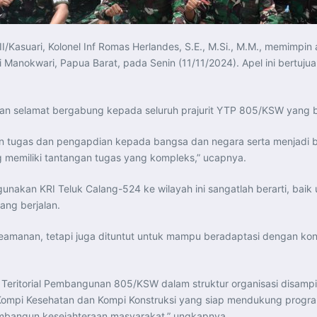
I/Kasuari, Kolonel Inf Romas Herlandes, S.E., M.Si., M.M., memimp
 Manokwari, Papua Barat, pada Senin (11/11/2024). Apel ini bertu
 selamat bergabung kepada seluruh prajurit YTP 805/KSW yang baru
naan tugas dan pengapdian kepada bangsa dan negara serta menjadi 
 memiliki tantangan tugas yang kompleks,” ucapnya.
kan KRI Teluk Calang-524 ke wilayah ini sangatlah berarti, baik
ng berjalan.
eamanan, tetapi juga dituntut untuk mampu beradaptasi dengan kond
 Teritorial Pembangunan 805/KSW dalam struktur organisasi disampi
 Kompi Kesehatan dan Kompi Konstruksi yang siap mendukung progr
membangun kesejahteraan masyarakat,” ungkapnya.