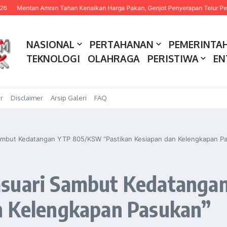
tan Amran Tahan Kenaikan Harga Pakan, Genjot Penyerapan Telur Peternak
NASIONAL
PERTAHANAN
PEMERINTA
TEKNOLOGI
OLAHRAGA
PERISTIWA
EN
r
Disclaimer
Arsip Galeri
FAQ
Sambut Kedatangan YTP 805/KSW “Pastikan Kesiapan dan Kelengkapan P
asuari Sambut Kedatang
n Kelengkapan Pasukan”