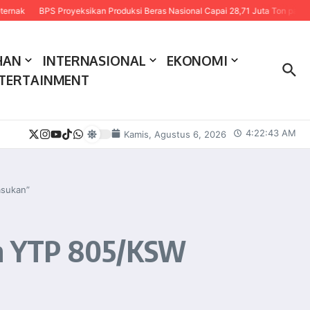
BPS Proyeksikan Produksi Beras Nasional Capai 28,71 Juta Ton pada 2026
HAN
INTERNASIONAL
EKONOMI
TERTAINMENT
4:22:44 AM
Kamis, Agustus 6, 2026
asukan”
an YTP 805/KSW