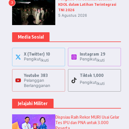
3
KDOL dalam Latihan Terintegrasi
TNI 2026
5 Agustus 2026
Media Sosial
X (Twitter)
10
Instagram
29
Pengikut
Pengikut
Ikuti
Ikuti
Youtube
383
Tiktok
1,000
Pelanggan
Pengikut
Ikuti
Berlangganan
Jelajahi Militer
Dispsiau Raih Rekor MURI Usai Gelar
Tes IPU dan PNA untuk 3.000
Peserta