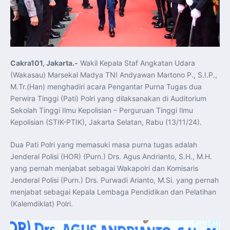
Koordinasi Jaga Stabilitas Keuangan dan Kepercayaan
Pasar
Presiden Prabowo Perkuat Sinergi Perguruan Tinggi dan
PT PAL untuk Majukan Industri Perkapalan Nasional
KASAL dan Panglima Armada Pasifik Rusia Resmi Buka
Latma ORRUDA 2026
T-50i Golden Eagle TNI AU Meriahkan Pitch Black Mindil
Beach Flying Display 2026
Cakra101, Jakarta.-
Wakil Kepala Staf Angkatan Udara
Indonesia dan Turki Sepakati Joint Action Plan 2026–
2027, Perkuat Pasar Kerja Inklusif hingga Transformasi
(Wakasau) Marsekal Madya TNI Andyawan Martono P., S.I.P.,
Balai Vokasi
TNI AU Tingkatkan Kemampuan Personel melalui
M.Tr.(Han) menghadiri acara Pengantar Purna Tugas dua
Pelatihan Signal Radio untuk Misi Pertahanan Udara dan
Perwira Tinggi (Pati) Polri yang dilaksanakan di Auditorium
Radar
Menkeu Purbaya Instruksikan Penyelarasan Aturan KEK
Sekolah Tinggi Ilmu Kepolisian – Perguruan Tinggi Ilmu
untuk Perkuat Daya Saing Industri Dalam Negeri
Kepolisian (STIK-PTIK), Jakarta Selatan, Rabu (13/11/24).
Mentan Amran Pacu Produksi Gula Nasional, Target
Swasembada Gula Putih Dua Tahun dan Tembus 3 Juta
Ton
Dua Pati Polri yang memasuki masa purna tugas adalah
Menlu Sugiono Tekankan Inovasi sebagai Kunci
Penguatan Kerja Sama Konkret ASEAN Plus Three
Jenderal Polisi (HOR) (Purn.) Drs. Agus Andrianto, S.H., M.H.
Latma ORRUDA 2026 di Vladivostok Perkuat Diplomasi
Maritim TNI AL dan Rusia
yang pernah menjabat sebagai Wakapolri dan Komisaris
Latihan DACT di Exercise Pitch Black 2026 Tingkatkan
Jenderal Polisi (Purn.) Drs. Purwadi Arianto, M.Si. yang pernah
Kesiapan Tempur Penerbang TNI AU
Menlu Sugiono: “Kekuatan Ekonomi ASEAN-RRT Harus
menjabat sebagai Kepala Lembaga Pendidikan dan Pelatihan
Menjadi Penopang Stabilitas Kawasan”
(Kalemdiklat) Polri.
ASEAN dan Amerika Serikat Perkuat Kemitraan untuk
Jaga Stabilitas Kawasan dan Dorong Pertumbuhan
Ekonomi
Presiden Prabowo Terima Direktur FBI, Indonesia dan AS