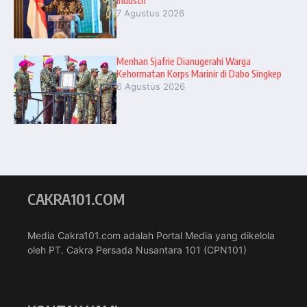
Industri”
7 Agustus 2026
Menhan Sjafrie Dianugerahi Warga
Kehormatan Korps Marinir di Dabo Singkep
6 Agustus 2026
CAKRA101.COM
Media Cakra101.com adalah Portal Media yang dikelola
oleh PT. Cakra Persada Nusantara 101 (CPN101)