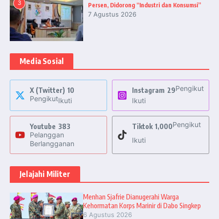
3
Persen, Didorong “Industri dan Konsumsi”
7 Agustus 2026
Media Sosial
Pengikut
X (Twitter)
10
Instagram
29
Pengikut
Ikuti
Ikuti
Pengikut
Youtube
383
Tiktok
1,000
Pelanggan
Ikuti
Berlangganan
Jelajahi Militer
Menhan Sjafrie Dianugerahi Warga
Kehormatan Korps Marinir di Dabo Singkep
6 Agustus 2026