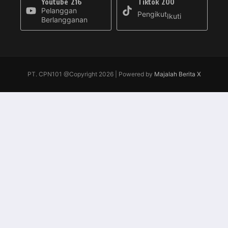
Youtube
216
Tiktok
200
Pelanggan
Pengikut
Ikuti
Berlangganan
PT. CPN101 @Copyright 2026 | Powered by
Majalah Berita X