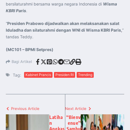
bersilaturahmi bersama warga negara Indonesia di
Wisma
KBRI Paris
.
“
Presiden Prabowo dijadwalkan akan melaksanakan salat
Iduladha dan silaturahmi dengan WNI di Wisma KBRI Paris,
”
tandas Teddy.
(MC101 – BPMI Setpres)
Bagi Artikel
Tag:
Kabinet Prancis
Presiden RI
Trending
Previous Article
Next Article
Latiha
“Bienv
n
enue”
Angkas
Sambu