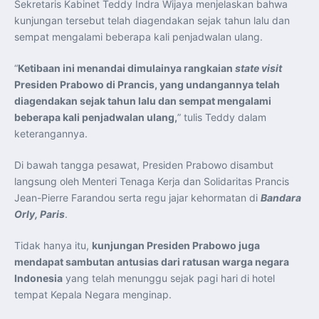
Sekretaris Kabinet Teddy Indra Wijaya menjelaskan bahwa
Indonesia Dorong ASEAN dan Uni Eropa Perkuat
Stabilitas Global melalui Kemitraan Strategis
kunjungan tersebut telah diagendakan sejak tahun lalu dan
Menlu RI Dorong Kemitraan Ekonomi ASEAN–Korea
Selatan untuk Perkuat Ketahanan Kawasan
sempat mengalami beberapa kali penjadwalan ulang.
Kemitraan ASEAN–Kanada Perkuat Ketahanan Ekonomi,
Pangan, dan Energi Kawasan
ASEAN dan India Perkuat Ketahanan Kawasan lewat
“
Ketibaan ini menandai dimulainya rangkaian
state visit
Kerja Sama Maritim, Ekonomi, dan Kesehatan
Presiden Prabowo di Prancis, yang undangannya telah
BI Pertahankan BI-Rate 5,75 Persen untuk Jaga
Stabilitas dan Dukung Pertumbuhan Ekonomi
diagendakan sejak tahun lalu dan sempat mengalami
Kepala BGN Sudaryono Tegaskan Komitmen Perkuat
beberapa kali penjadwalan ulang,
” tulis Teddy dalam
Transparansi dan Akuntabilitas Program Makan Bergizi
Gratis
keterangannya.
Presiden Prabowo Resmi Lantik Sudaryono sebagai
Kepala Badan Gizi Nasional
Presiden Prabowo Lantik Sudaryono sebagai Kepala
Di bawah tangga pesawat, Presiden Prabowo disambut
Badan Gizi Nasional
Presiden Prabowo Tekankan Integritas dan Loyalitas
langsung oleh Menteri Tenaga Kerja dan Solidaritas Prancis
sebagai Pedoman Utama Perwira TNI-Polri
Jean-Pierre Farandou serta regu jajar kehormatan di
Bandara
Presiden Prabowo Lantik 1.177 Perwira Remaja TNI-Polri
pada Upacara Praspa 2026
Orly, Paris
.
Mensesneg Tegaskan Komitmen Pemerintah Bangun
Ekosistem Kendaraan Listrik Nasional
Penerbang T-50i Golden Eagle TNI AU Ikuti Latihan
Tidak hanya itu,
kunjungan Presiden Prabowo juga
DBFM dalam Pitch Black 2026 di Australia
mendapat sambutan antusias dari ratusan warga negara
Indonesia
yang telah menunggu sejak pagi hari di hotel
tempat Kepala Negara menginap.