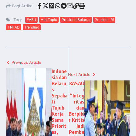
Bagi Artikel
Tag:
EAEU
Hot Topic
Presiden Belarus
Presiden RI
TNI AD
Trending
Previous Article
Indone
Next Article
sia dan
Belaru
KASAU
s
:
Sepaka
“Integ
ti
ritas
Tujuh
dan
Kerja
Berpiki
Sama
r Kritis
Priorit
Jadi
as,
Pembe