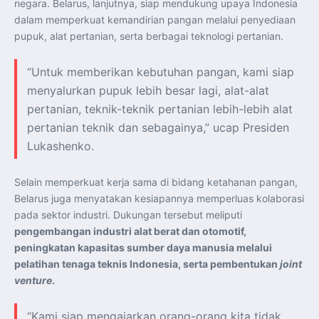
negara. Belarus, lanjutnya, siap mendukung upaya Indonesia
Perkuat Kerja Sama Repatriasi Artefak Budaya
Menteri PKP dan Ketua DEN Perkuat Kolaborasi
dalam memperkuat kemandirian pangan melalui penyediaan
Teknologi, Data, dan Pembiayaan Demi Percepatan
Program 3 Juta Rumah
pupuk, alat pertanian, serta berbagai teknologi pertanian.
Pendaftaran MagangHub Angkatan II Batch 1 Dibuka
hingga 28 Juli 2026, Kesempatan Raih Pengalaman Kerja
dan Sertifikasi Kompetensi
“Untuk memberikan kebutuhan pangan, kami siap
KASAU Bekali 154 Perwira Remaja AAU 2026, Tekankan
Integritas dan Profesionalisme sebagai Bekal
menyalurkan pupuk lebih besar lagi, alat-alat
Pengabdian
Menlu Sugiono Dorong Kemitraan ASEAN–Inggris yang
pertanian, teknik-teknik pertanian lebih-lebih alat
Lebih Erat Hadapi Tantangan Global
pertanian teknik dan sebagainya,” ucap Presiden
Indonesia Dorong ASEAN dan Uni Eropa Perkuat
Stabilitas Global melalui Kemitraan Strategis
Lukashenko.
Menlu RI Dorong Kemitraan Ekonomi ASEAN–Korea
Selatan untuk Perkuat Ketahanan Kawasan
Kemitraan ASEAN–Kanada Perkuat Ketahanan Ekonomi,
Pangan, dan Energi Kawasan
Selain memperkuat kerja sama di bidang ketahanan pangan,
ASEAN dan India Perkuat Ketahanan Kawasan lewat
Belarus juga menyatakan kesiapannya memperluas kolaborasi
Kerja Sama Maritim, Ekonomi, dan Kesehatan
BI Pertahankan BI-Rate 5,75 Persen untuk Jaga
pada sektor industri. Dukungan tersebut meliputi
Stabilitas dan Dukung Pertumbuhan Ekonomi
pengembangan industri alat berat dan otomotif,
Kepala BGN Sudaryono Tegaskan Komitmen Perkuat
Transparansi dan Akuntabilitas Program Makan Bergizi
peningkatan kapasitas sumber daya manusia melalui
Gratis
pelatihan tenaga teknis Indonesia, serta pembentukan
joint
venture
.
“Kami siap mengajarkan orang-orang kita tidak