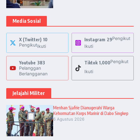
Media Sosial
Pengikut
X (Twitter)
10
Instagram
29
Pengikut
Ikuti
Ikuti
Pengikut
Youtube
383
Tiktok
1,000
Pelanggan
Ikuti
Berlangganan
Jelajahi Militer
Menhan Sjafrie Dianugerahi Warga
Kehormatan Korps Marinir di Dabo Singkep
6 Agustus 2026