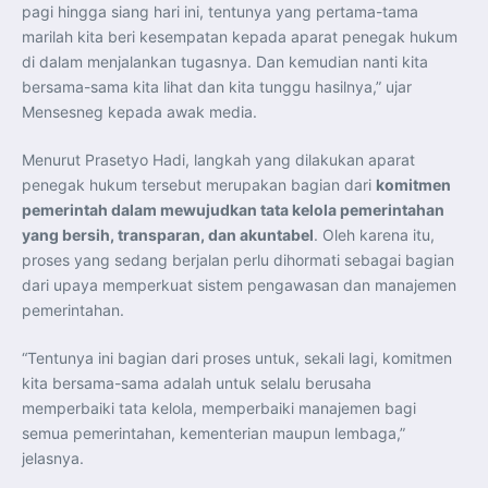
Perkuat Kerja Sama Repatriasi Artefak Budaya
pagi hingga siang hari ini, tentunya yang pertama-tama
Menteri PKP dan Ketua DEN Perkuat Kolaborasi
marilah kita beri kesempatan kepada aparat penegak hukum
Teknologi, Data, dan Pembiayaan Demi Percepatan
Program 3 Juta Rumah
di dalam menjalankan tugasnya. Dan kemudian nanti kita
Pendaftaran MagangHub Angkatan II Batch 1 Dibuka
hingga 28 Juli 2026, Kesempatan Raih Pengalaman Kerja
bersama-sama kita lihat dan kita tunggu hasilnya,” ujar
dan Sertifikasi Kompetensi
Mensesneg kepada awak media.
KASAU Bekali 154 Perwira Remaja AAU 2026, Tekankan
Integritas dan Profesionalisme sebagai Bekal
Pengabdian
Menurut Prasetyo Hadi, langkah yang dilakukan aparat
Menlu Sugiono Dorong Kemitraan ASEAN–Inggris yang
Lebih Erat Hadapi Tantangan Global
penegak hukum tersebut merupakan bagian dari
komitmen
Indonesia Dorong ASEAN dan Uni Eropa Perkuat
pemerintah dalam mewujudkan tata kelola pemerintahan
Stabilitas Global melalui Kemitraan Strategis
Menlu RI Dorong Kemitraan Ekonomi ASEAN–Korea
yang bersih, transparan, dan akuntabel
. Oleh karena itu,
Selatan untuk Perkuat Ketahanan Kawasan
Kemitraan ASEAN–Kanada Perkuat Ketahanan Ekonomi,
proses yang sedang berjalan perlu dihormati sebagai bagian
Pangan, dan Energi Kawasan
dari upaya memperkuat sistem pengawasan dan manajemen
ASEAN dan India Perkuat Ketahanan Kawasan lewat
Kerja Sama Maritim, Ekonomi, dan Kesehatan
pemerintahan.
BI Pertahankan BI-Rate 5,75 Persen untuk Jaga
Stabilitas dan Dukung Pertumbuhan Ekonomi
Kepala BGN Sudaryono Tegaskan Komitmen Perkuat
“Tentunya ini bagian dari proses untuk, sekali lagi, komitmen
Transparansi dan Akuntabilitas Program Makan Bergizi
kita bersama-sama adalah untuk selalu berusaha
Gratis
memperbaiki tata kelola, memperbaiki manajemen bagi
semua pemerintahan, kementerian maupun lembaga,”
jelasnya.