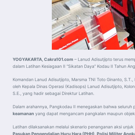
YOGYAKARTA, Cakra101.com
– Lanud Adisutjipto terus me
dalam Latihan Kesiagaan II “Sikatan Daya” Kodau II Tahun An
Komandan Lanud Adisutjipto, Marsma TNI Toto Ginanto, S.T.,
oleh Kepala Dinas Operasi (Kadisops) Lanud Adisutjipto, Kolo
S.E., yang hadir sebagai Direktur Latihan.
Dalam arahannya, Pangkodau II menegaskan bahwa seluruh p
keamanan
yang dapat mengancam pangkalan maupun objek vit
Latihan dilaksanakan melalui skenario penanganan aksi unjuk 
Pasukan Pengendalian Huru Hara (PHH), Polisi Militer Angk