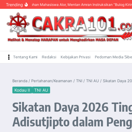
content
Trending
gar Keluhan Mahasiswa Alor, Mentan Amran Instruksikan “Bulog Kirim Beras”
Tentang Kami
Redaksi
Kebijakan Privasi
Pedoman Media Sibe
Beranda
/
Pertahanan/Keamanan
/
TNI
/
TNI AU
/
Sikatan Daya 2
Kodau II
TNI AU
Sikatan Daya 2026 Tin
Adisutjipto dalam Pe