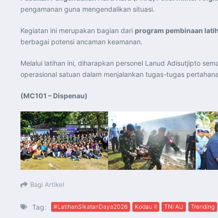
pengamanan guna mengendalikan situasi.
Kegiatan ini merupakan bagian dari
program pembinaan latih
berbagai potensi ancaman keamanan.
Melalui latihan ini, diharapkan personel Lanud Adisutjipto sem
operasional satuan dalam menjalankan tugas-tugas pertahana
(MC101 – Dispenau)
Bagi Artikel
Tag:
#LatihanSikatanDaya2026
Kodau II
TNI AU
Trending