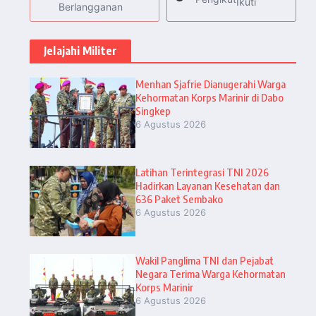
Ikuti
Berlangganan
Jelajahi Militer
Menhan Sjafrie Dianugerahi Warga
Kehormatan Korps Marinir di Dabo
Singkep
6 Agustus 2026
Latihan Terintegrasi TNI 2026
Hadirkan Layanan Kesehatan dan
636 Paket Sembako
6 Agustus 2026
Wakil Panglima TNI dan Pejabat
Negara Terima Warga Kehormatan
Korps Marinir
6 Agustus 2026