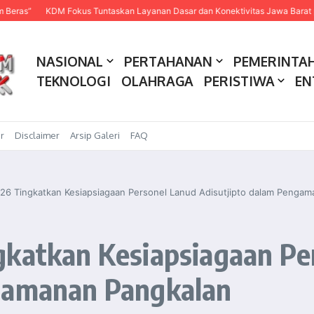
KDM Fokus Tuntaskan Layanan Dasar dan Konektivitas Jawa Barat pada 2027
NASIONAL
PERTAHANAN
PEMERINTA
TEKNOLOGI
OLAHRAGA
PERISTIWA
EN
r
Disclaimer
Arsip Galeri
FAQ
026 Tingkatkan Kesiapsiagaan Personel Lanud Adisutjipto dalam Penga
gkatkan Kesiapsiagaan Pe
ngamanan Pangkalan