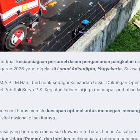
mperkuat
kesiapsiagaan personel dalam pengamanan pangkalan
me
ggaran 2026 yang digelar di
Lanud Adisutjipto, Yogyakarta
,
Selasa 
 M.A.P., M.Han., bertindak sebagai Komandan Unsur Dukungan Opera
nel Pnb Ruli Surya P.S. Kegiatan latihan ini juga mendapat perhatian
ersonel harus memiliki
kesiapan optimal untuk mencegah, menang
al nasional di sekitarnya.
rasa yang berupaya memasuki kawasan terbatas Lanud Adisutjipto. Da
atan Udara (Pomau), dan Intelijen
melaksanakan tahapan penanganan