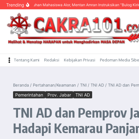
content
Trending
ar Keluhan Mahasiswa Alor, Mentan Amran Instruksikan “Bulog Kirim Beras”
Tentang Kami
Redaksi
Kebijakan Privasi
Pedoman Media Sibe
Beranda
/
Pertahanan/Keamanan
/
TNI
/
TNI AD
/
TNI AD dan Pem
Pemerintahan
Prov. Jabar
TNI AD
TNI AD dan Pemprov Ja
Hadapi Kemarau Panja