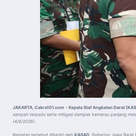
JAKARTA, Cakra101.com
–
Kepala Staf Angkatan Darat (KA
sampah terpadu serta mitigasi dampak kemarau panjang melal
(4/6/2026)
.
Kegiatan tersebut dihadiri oleh
KASAD
, Gubernur Jawa Barat D