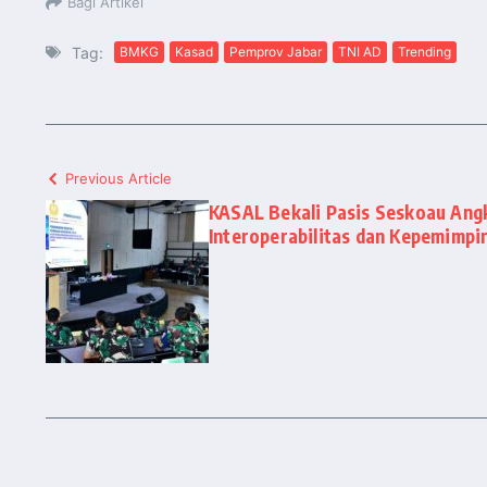
Bagi Artikel
Tag:
BMKG
Kasad
Pemprov Jabar
TNI AD
Trending
Previous Article
KASAL Bekali Pasis Seskoau Ang
Interoperabilitas dan Kepemimpi