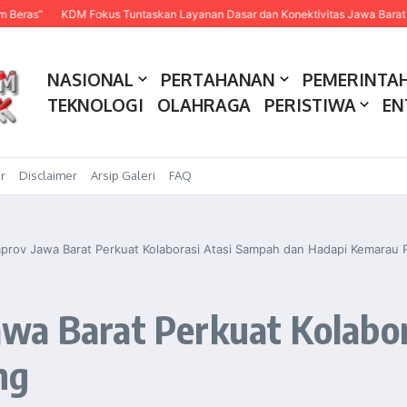
KDM Fokus Tuntaskan Layanan Dasar dan Konektivitas Jawa Barat pada 2027
NASIONAL
PERTAHANAN
PEMERINTA
TEKNOLOGI
OLAHRAGA
PERISTIWA
EN
r
Disclaimer
Arsip Galeri
FAQ
prov Jawa Barat Perkuat Kolaborasi Atasi Sampah dan Hadapi Kemarau 
wa Barat Perkuat Kolabor
ng