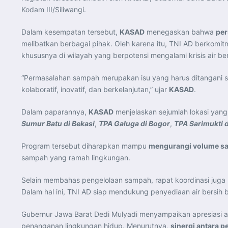
Kodam III/Siliwangi.
Dalam kesempatan tersebut,
KASAD
menegaskan bahwa
per
melibatkan berbagai pihak. Oleh karena itu, TNI AD berko
khususnya di wilayah yang berpotensi mengalami krisis air ber
“Permasalahan sampah merupakan isu yang harus ditangani 
kolaboratif, inovatif, dan berkelanjutan,” ujar
KASAD
.
Dalam paparannya,
KASAD
menjelaskan sejumlah lokasi yan
Sumur Batu di Bekasi
,
TPA Galuga di Bogor
,
TPA Sarimukti 
Program tersebut diharapkan mampu
mengurangi volume sa
sampah yang ramah lingkungan.
Selain membahas pengelolaan sampah, rapat koordinasi juga
Dalam hal ini, TNI AD siap mendukung penyediaan air bersih
Gubernur Jawa Barat Dedi Mulyadi menyampaikan apresiasi 
penanganan lingkungan hidup. Menurutnya,
sinergi antara 