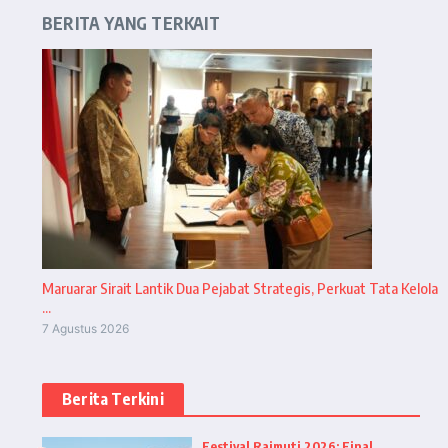
BERITA YANG TERKAIT
Maruarar Sirait Lantik Dua Pejabat Strategis, Perkuat Tata Kelola
...
7 Agustus 2026
Berita Terkini
Festival Raimuti 2026: Final