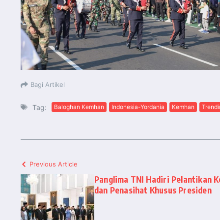
Bagi Artikel
Tag:
Baloghan Kemhan
Indonesia-Yordania
Kemhan
Trendi
Previous Article
Panglima TNI Hadiri Pelantikan K
dan Penasihat Khusus Presiden