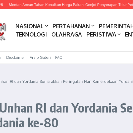
ntan Amran Tahan Kenaikan Harga Pakan, Genjot Penyerapan Telur Peternak
NASIONAL
PERTAHANAN
PEMERINTA
TEKNOLOGI
OLAHRAGA
PERISTIWA
EN
r
Disclaimer
Arsip Galeri
FAQ
han RI dan Yordania Semarakkan Peringatan Hari Kemerdekaan Yordani
Unhan RI dan Yordania S
dania ke-80