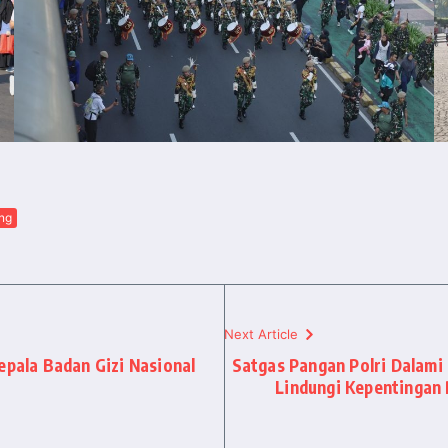
ng
Next Article
epala Badan Gizi Nasional
Satgas Pangan Polri Dalami
Lindungi Kepentingan 