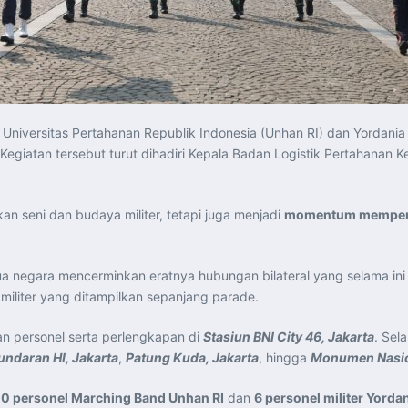
niversitas Pertahanan Republik Indonesia (Unhan RI) dan Yordania
 Kegiatan tersebut turut dihadiri Kepala Badan Logistik Pertahana
kan seni dan budaya militer, tetapi juga menjadi
momentum memperer
negara mencerminkan eratnya hubungan bilateral yang selama ini te
militer yang ditampilkan sepanjang parade.
n personel serta perlengkapan di
Stasiun BNI City 46, Jakarta
. Sel
undaran HI, Jakarta
,
Patung Kuda, Jakarta
, hingga
Monumen Nasio
0 personel Marching Band Unhan RI
dan
6 personel militer Yorda