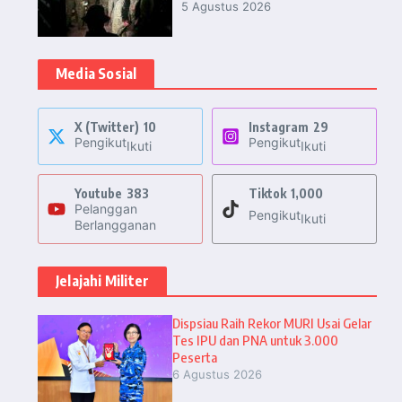
5 Agustus 2026
Media Sosial
X (Twitter)
10
Instagram
29
Pengikut
Pengikut
Ikuti
Ikuti
Youtube
383
Tiktok
1,000
Pelanggan
Pengikut
Ikuti
Berlangganan
Jelajahi Militer
Dispsiau Raih Rekor MURI Usai Gelar
Tes IPU dan PNA untuk 3.000
Peserta
6 Agustus 2026