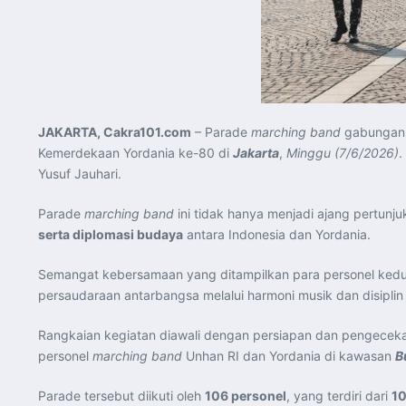
JAKARTA, Cakra101.com
– Parade
marching band
gabungan U
Kemerdekaan Yordania ke-80 di
Jakarta
,
Minggu (7/6/2026)
.
Yusuf Jauhari.
Parade
marching band
ini tidak hanya menjadi ajang pertunju
serta diplomasi budaya
antara Indonesia dan Yordania.
Semangat kebersamaan yang ditampilkan para personel kedua 
persaudaraan antarbangsa melalui harmoni musik dan disiplin 
Rangkaian kegiatan diawali dengan persiapan dan pengeceka
personel
marching band
Unhan RI dan Yordania di kawasan
B
Parade tersebut diikuti oleh
106 personel
, yang terdiri dari
10