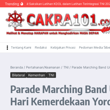
content
Trending
Panglima TNI Saksikan Latihan KDOL dalam Latihan Terintegrasi TNI 2026
Me
Tentang Kami
Redaksi
Kebijakan Privasi
Pedoman Media Sibe
Beranda
/
Pertahanan/Keamanan
/
TNI
/
Parade Marching Band Un
Bilateral
Kemenhan
TNI
Parade Marching Band 
Hari Kemerdekaan Yor