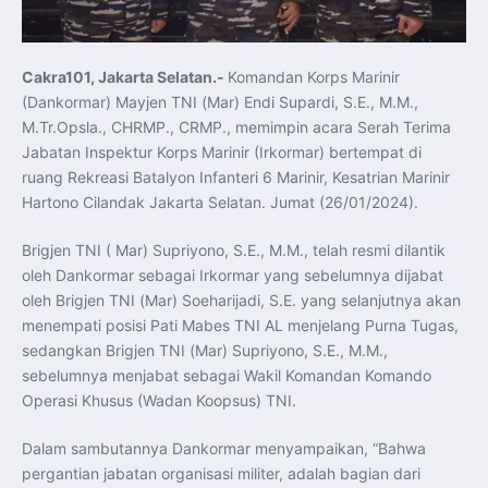
Koordinasi Jaga Stabilitas Keuangan dan Kepercayaan
Pasar
Presiden Prabowo Perkuat Sinergi Perguruan Tinggi dan
PT PAL untuk Majukan Industri Perkapalan Nasional
KASAL dan Panglima Armada Pasifik Rusia Resmi Buka
Cakra101, Jakarta Selatan.-
Komandan Korps Marinir
Latma ORRUDA 2026
(Dankormar) Mayjen TNI (Mar) Endi Supardi, S.E., M.M.,
T-50i Golden Eagle TNI AU Meriahkan Pitch Black Mindil
Beach Flying Display 2026
M.Tr.Opsla., CHRMP., CRMP., memimpin acara Serah Terima
Indonesia dan Turki Sepakati Joint Action Plan 2026–
2027, Perkuat Pasar Kerja Inklusif hingga Transformasi
Jabatan Inspektur Korps Marinir (Irkormar) bertempat di
Balai Vokasi
ruang Rekreasi Batalyon Infanteri 6 Marinir, Kesatrian Marinir
TNI AU Tingkatkan Kemampuan Personel melalui
Pelatihan Signal Radio untuk Misi Pertahanan Udara dan
Hartono Cilandak Jakarta Selatan. Jumat (26/01/2024).
Radar
Menkeu Purbaya Instruksikan Penyelarasan Aturan KEK
untuk Perkuat Daya Saing Industri Dalam Negeri
Brigjen TNI ( Mar) Supriyono, S.E., M.M., telah resmi dilantik
Mentan Amran Pacu Produksi Gula Nasional, Target
oleh Dankormar sebagai Irkormar yang sebelumnya dijabat
Swasembada Gula Putih Dua Tahun dan Tembus 3 Juta
Ton
oleh Brigjen TNI (Mar) Soeharijadi, S.E. yang selanjutnya akan
Menlu Sugiono Tekankan Inovasi sebagai Kunci
Penguatan Kerja Sama Konkret ASEAN Plus Three
menempati posisi Pati Mabes TNI AL menjelang Purna Tugas,
Latma ORRUDA 2026 di Vladivostok Perkuat Diplomasi
sedangkan Brigjen TNI (Mar) Supriyono, S.E., M.M.,
Maritim TNI AL dan Rusia
Latihan DACT di Exercise Pitch Black 2026 Tingkatkan
sebelumnya menjabat sebagai Wakil Komandan Komando
Kesiapan Tempur Penerbang TNI AU
Operasi Khusus (Wadan Koopsus) TNI.
Menlu Sugiono: “Kekuatan Ekonomi ASEAN-RRT Harus
Menjadi Penopang Stabilitas Kawasan”
ASEAN dan Amerika Serikat Perkuat Kemitraan untuk
Dalam sambutannya Dankormar menyampaikan, “Bahwa
Jaga Stabilitas Kawasan dan Dorong Pertumbuhan
Ekonomi
pergantian jabatan organisasi militer, adalah bagian dari
Presiden Prabowo Terima Direktur FBI, Indonesia dan AS