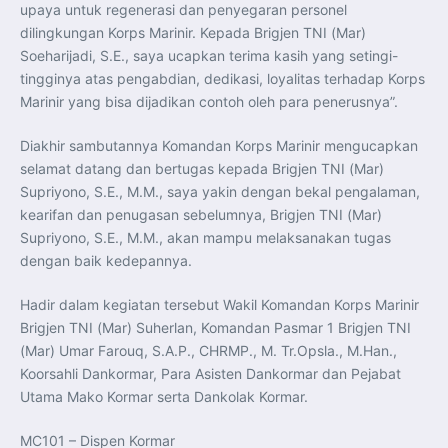
Perkuat Kerja Sama Repatriasi Artefak Budaya
upaya untuk regenerasi dan penyegaran personel
Menteri PKP dan Ketua DEN Perkuat Kolaborasi
dilingkungan Korps Marinir. Kepada Brigjen TNI (Mar)
Teknologi, Data, dan Pembiayaan Demi Percepatan
Program 3 Juta Rumah
Soeharijadi, S.E., saya ucapkan terima kasih yang setingi-
Pendaftaran MagangHub Angkatan II Batch 1 Dibuka
tingginya atas pengabdian, dedikasi, loyalitas terhadap Korps
hingga 28 Juli 2026, Kesempatan Raih Pengalaman Kerja
dan Sertifikasi Kompetensi
Marinir yang bisa dijadikan contoh oleh para penerusnya”.
KASAU Bekali 154 Perwira Remaja AAU 2026, Tekankan
Integritas dan Profesionalisme sebagai Bekal
Pengabdian
Diakhir sambutannya Komandan Korps Marinir mengucapkan
Menlu Sugiono Dorong Kemitraan ASEAN–Inggris yang
Lebih Erat Hadapi Tantangan Global
selamat datang dan bertugas kepada Brigjen TNI (Mar)
Indonesia Dorong ASEAN dan Uni Eropa Perkuat
Supriyono, S.E., M.M., saya yakin dengan bekal pengalaman,
Stabilitas Global melalui Kemitraan Strategis
Menlu RI Dorong Kemitraan Ekonomi ASEAN–Korea
kearifan dan penugasan sebelumnya, Brigjen TNI (Mar)
Selatan untuk Perkuat Ketahanan Kawasan
Supriyono, S.E., M.M., akan mampu melaksanakan tugas
Kemitraan ASEAN–Kanada Perkuat Ketahanan Ekonomi,
Pangan, dan Energi Kawasan
dengan baik kedepannya.
ASEAN dan India Perkuat Ketahanan Kawasan lewat
Kerja Sama Maritim, Ekonomi, dan Kesehatan
BI Pertahankan BI-Rate 5,75 Persen untuk Jaga
Hadir dalam kegiatan tersebut Wakil Komandan Korps Marinir
Stabilitas dan Dukung Pertumbuhan Ekonomi
Kepala BGN Sudaryono Tegaskan Komitmen Perkuat
Brigjen TNI (Mar) Suherlan, Komandan Pasmar 1 Brigjen TNI
Transparansi dan Akuntabilitas Program Makan Bergizi
(Mar) Umar Farouq, S.A.P., CHRMP., M. Tr.Opsla., M.Han.,
Gratis
Koorsahli Dankormar, Para Asisten Dankormar dan Pejabat
Utama Mako Kormar serta Dankolak Kormar.
MC101 – Dispen Kormar