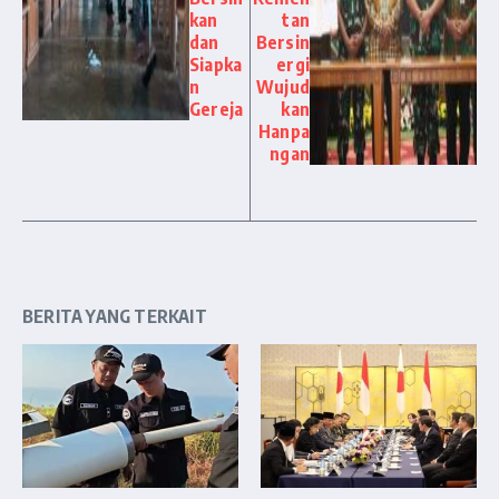
kan
tan
dan
Bersin
Siapka
ergi
n
Wujud
Gereja
kan
Hanpa
ngan
BERITA YANG TERKAIT