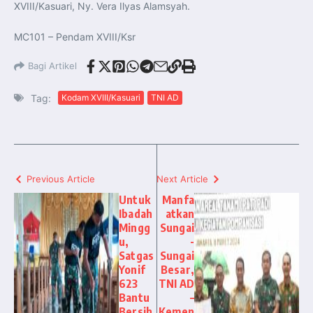
XVIII/Kasuari, Ny. Vera Ilyas Alamsyah.
MC101 – Pendam XVIII/Ksr
Bagi Artikel
Tag:
Kodam XVIII/Kasuari
TNI AD
Previous Article
Next Article
Untuk
Manfa
Ibadah
atkan
Mingg
Sungai
u,
-
Satgas
Sungai
Yonif
Besar,
623
TNI AD
Bantu
–
Bersih
Kemen