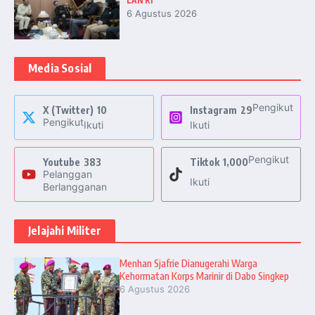
LAN RI
6 Agustus 2026
Media Sosial
Pengikut
X (Twitter)
10
Instagram
29
Pengikut
Ikuti
Ikuti
Pengikut
Youtube
383
Tiktok
1,000
Pelanggan
Ikuti
Berlangganan
Jelajahi Militer
Menhan Sjafrie Dianugerahi Warga
Kehormatan Korps Marinir di Dabo Singkep
6 Agustus 2026