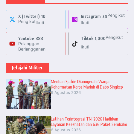
Pengikut
X (Twitter)
10
Instagram
29
Pengikut
Ikuti
Ikuti
Pengikut
Youtube
383
Tiktok
1,000
Pelanggan
Ikuti
Berlangganan
Jelajahi Militer
Menhan Sjafrie Dianugerahi Warga
Kehormatan Korps Marinir di Dabo Singkep
6 Agustus 2026
Latihan Terintegrasi TNI 2026 Hadirkan
Layanan Kesehatan dan 636 Paket Sembako
6 Agustus 2026