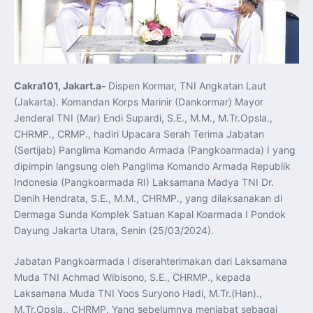
Koordinasi Jaga Stabilitas Keuangan dan Kepercayaan
Pasar
Presiden Prabowo Perkuat Sinergi Perguruan Tinggi dan
PT PAL untuk Majukan Industri Perkapalan Nasional
KASAL dan Panglima Armada Pasifik Rusia Resmi Buka
Latma ORRUDA 2026
T-50i Golden Eagle TNI AU Meriahkan Pitch Black Mindil
Beach Flying Display 2026
Cakra101, Jakart.a-
Dispen Kormar, TNI Angkatan Laut
Indonesia dan Turki Sepakati Joint Action Plan 2026–
2027, Perkuat Pasar Kerja Inklusif hingga Transformasi
(Jakarta). Komandan Korps Marinir (Dankormar) Mayor
Balai Vokasi
TNI AU Tingkatkan Kemampuan Personel melalui
Jenderal TNI (Mar) Endi Supardi, S.E., M.M., M.Tr.Opsla.,
Pelatihan Signal Radio untuk Misi Pertahanan Udara dan
CHRMP., CRMP., hadiri Upacara Serah Terima Jabatan
Radar
Menkeu Purbaya Instruksikan Penyelarasan Aturan KEK
(Sertijab) Panglima Komando Armada (Pangkoarmada) I yang
untuk Perkuat Daya Saing Industri Dalam Negeri
dipimpin langsung oleh Panglima Komando Armada Republik
Mentan Amran Pacu Produksi Gula Nasional, Target
Swasembada Gula Putih Dua Tahun dan Tembus 3 Juta
Indonesia (Pangkoarmada RI) Laksamana Madya TNI Dr.
Ton
Menlu Sugiono Tekankan Inovasi sebagai Kunci
Denih Hendrata, S.E., M.M., CHRMP., yang dilaksanakan di
Penguatan Kerja Sama Konkret ASEAN Plus Three
Dermaga Sunda Komplek Satuan Kapal Koarmada I Pondok
Latma ORRUDA 2026 di Vladivostok Perkuat Diplomasi
Maritim TNI AL dan Rusia
Dayung Jakarta Utara, Senin (25/03/2024).
Latihan DACT di Exercise Pitch Black 2026 Tingkatkan
Kesiapan Tempur Penerbang TNI AU
Menlu Sugiono: “Kekuatan Ekonomi ASEAN-RRT Harus
Jabatan Pangkoarmada I diserahterimakan dari Laksamana
Menjadi Penopang Stabilitas Kawasan”
Muda TNI Achmad Wibisono, S.E., CHRMP., kepada
ASEAN dan Amerika Serikat Perkuat Kemitraan untuk
Jaga Stabilitas Kawasan dan Dorong Pertumbuhan
Laksamana Muda TNI Yoos Suryono Hadi, M.Tr.(Han).,
Ekonomi
Presiden Prabowo Terima Direktur FBI, Indonesia dan AS
M.Tr.Opsla., CHRMP. Yang sebelumnya menjabat sebagai