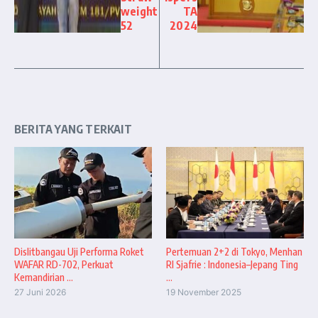
weight
TA
52
2024
BERITA YANG TERKAIT
Dislitbangau Uji Performa Roket
Pertemuan 2+2 di Tokyo, Menhan
WAFAR RD-702, Perkuat
RI Sjafrie : Indonesia–Jepang Ting
Kemandirian ...
...
27 Juni 2026
19 November 2025