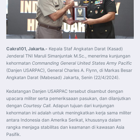
Koordinasi Jaga Stabilitas Keuangan dan Kepercayaan
Pasar
Presiden Prabowo Perkuat Sinergi Perguruan Tinggi dan
PT PAL untuk Majukan Industri Perkapalan Nasional
KASAL dan Panglima Armada Pasifik Rusia Resmi Buka
Latma ORRUDA 2026
T-50i Golden Eagle TNI AU Meriahkan Pitch Black Mindil
Beach Flying Display 2026
Indonesia dan Turki Sepakati Joint Action Plan 2026–
2027, Perkuat Pasar Kerja Inklusif hingga Transformasi
Balai Vokasi
Cakra101, Jakarta.-
Kepala Staf Angkatan Darat (Kasad)
TNI AU Tingkatkan Kemampuan Personel melalui
Jenderal TNI Maruli Simanjuntak M.Sc., menerima kunjungan
Pelatihan Signal Radio untuk Misi Pertahanan Udara dan
Radar
kehormatan
Commanding General United States Army Pacific
Menkeu Purbaya Instruksikan Penyelarasan Aturan KEK
(Danjen USARPAC), General Charles A. Flynn, di Markas Besar
untuk Perkuat Daya Saing Industri Dalam Negeri
Mentan Amran Pacu Produksi Gula Nasional, Target
Angkatan Darat (Mabesad) Jakarta, Senin (22/4/2024).
Swasembada Gula Putih Dua Tahun dan Tembus 3 Juta
Ton
Menlu Sugiono Tekankan Inovasi sebagai Kunci
Kedatangan Danjen USARPAC tersebut disambut dengan
Penguatan Kerja Sama Konkret ASEAN Plus Three
Latma ORRUDA 2026 di Vladivostok Perkuat Diplomasi
upacara militer serta pemeriksaaan pasukan, dan dilanjutkan
Maritim TNI AL dan Rusia
dengan
Courtesy Call
. Adapun tujuan dari kunjungan
Latihan DACT di Exercise Pitch Black 2026 Tingkatkan
Kesiapan Tempur Penerbang TNI AU
kehormatan ini adalah untuk meningkatkan kerja sama militer
Menlu Sugiono: “Kekuatan Ekonomi ASEAN-RRT Harus
antara Indonesia dan Amerika Serikat, khususnya dalam
Menjadi Penopang Stabilitas Kawasan”
ASEAN dan Amerika Serikat Perkuat Kemitraan untuk
rangka menjaga stabilitas dan keamanan di kawasan Asia
Jaga Stabilitas Kawasan dan Dorong Pertumbuhan
Ekonomi
Pasifik.
Presiden Prabowo Terima Direktur FBI, Indonesia dan AS