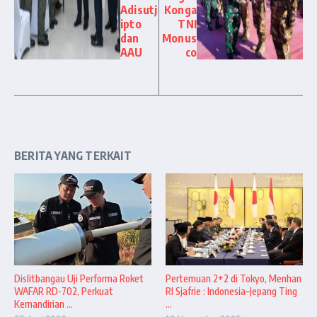
Adisutj
Konga
ipto
TNI
dan
Monus
AAU
co
BERITA YANG TERKAIT
Dislitbangau Uji Performa Roket
Pertemuan 2+2 di Tokyo, Menhan
WAFAR RD-702, Perkuat
RI Sjafrie : Indonesia–Jepang Ting
Kemandirian ...
...