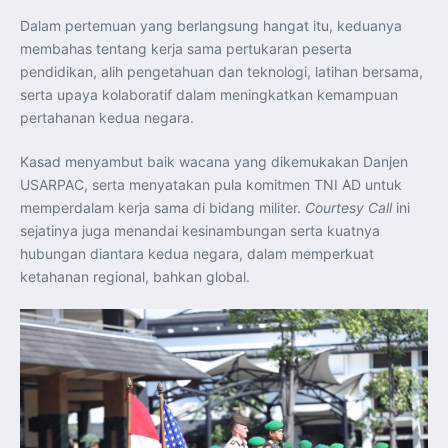
Perkuat Kerja Sama Repatriasi Artefak Budaya
Menteri PKP dan Ketua DEN Perkuat Kolaborasi
Dalam pertemuan yang berlangsung hangat itu, keduanya
Teknologi, Data, dan Pembiayaan Demi Percepatan
membahas tentang kerja sama pertukaran peserta
Program 3 Juta Rumah
Pendaftaran MagangHub Angkatan II Batch 1 Dibuka
pendidikan, alih pengetahuan dan teknologi, latihan bersama,
hingga 28 Juli 2026, Kesempatan Raih Pengalaman Kerja
dan Sertifikasi Kompetensi
serta upaya kolaboratif dalam meningkatkan kemampuan
KASAU Bekali 154 Perwira Remaja AAU 2026, Tekankan
pertahanan kedua negara.
Integritas dan Profesionalisme sebagai Bekal
Pengabdian
Menlu Sugiono Dorong Kemitraan ASEAN–Inggris yang
Kasad menyambut baik wacana yang dikemukakan Danjen
Lebih Erat Hadapi Tantangan Global
Indonesia Dorong ASEAN dan Uni Eropa Perkuat
USARPAC, serta menyatakan pula komitmen TNI AD untuk
Stabilitas Global melalui Kemitraan Strategis
memperdalam kerja sama di bidang militer.
Courtesy Call
ini
Menlu RI Dorong Kemitraan Ekonomi ASEAN–Korea
Selatan untuk Perkuat Ketahanan Kawasan
sejatinya juga menandai kesinambungan serta kuatnya
Kemitraan ASEAN–Kanada Perkuat Ketahanan Ekonomi,
Pangan, dan Energi Kawasan
hubungan diantara kedua negara, dalam memperkuat
ASEAN dan India Perkuat Ketahanan Kawasan lewat
ketahanan regional, bahkan global.
Kerja Sama Maritim, Ekonomi, dan Kesehatan
BI Pertahankan BI-Rate 5,75 Persen untuk Jaga
Stabilitas dan Dukung Pertumbuhan Ekonomi
Kepala BGN Sudaryono Tegaskan Komitmen Perkuat
Transparansi dan Akuntabilitas Program Makan Bergizi
Gratis