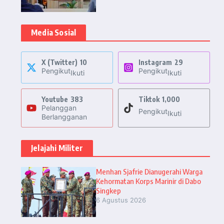
Media Sosial
X (Twitter)
10
Instagram
29
Pengikut
Pengikut
Ikuti
Ikuti
Youtube
383
Tiktok
1,000
Pelanggan
Pengikut
Ikuti
Berlangganan
Jelajahi Militer
Menhan Sjafrie Dianugerahi Warga
Kehormatan Korps Marinir di Dabo
Singkep
6 Agustus 2026