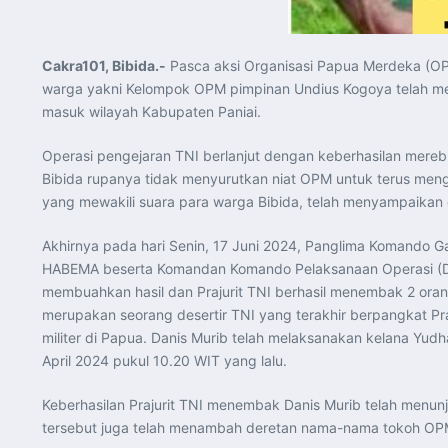
Cakra101, Bibida.-
Pasca aksi Organisasi Papua Merdeka (O
warga yakni Kelompok OPM pimpinan Undius Kogoya telah melarik
masuk wilayah Kabupaten Paniai.
Operasi pengejaran TNI berlanjut dengan keberhasilan merebut
Bibida rupanya tidak menyurutkan niat OPM untuk terus men
yang mewakili suara para warga Bibida, telah menyampaika
Akhirnya pada hari Senin, 17 Juni 2024, Panglima Komando 
HABEMA beserta Komandan Komando Pelaksanaan Operasi (Dan
membuahkan hasil dan Prajurit TNI berhasil menembak 2 orang
merupakan seorang desertir TNI yang terakhir berpangkat Pr
militer di Papua. Danis Murib telah melaksanakan kelana Yu
April 2024 pukul 10.20 WIT yang lalu.
Keberhasilan Prajurit TNI menembak Danis Murib telah menunju
tersebut juga telah menambah deretan nama-nama tokoh OPM