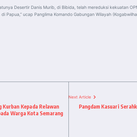
tunya Desertir Danis Murib, di Bibida, telah mereduksi kekuatan OP
i Papua,” ucap Panglima Komando Gabungan Wilayah (Kogabwilhan)
Next Article
g Kurban Kepada Relawan
Pangdam Kasuari Serah
pada Warga Kota Semarang