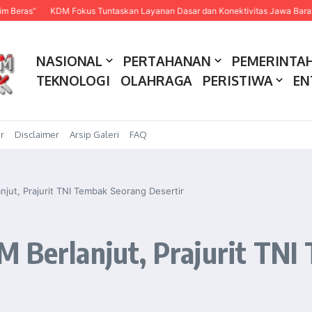
KDM Fokus Tuntaskan Layanan Dasar dan Konektivitas Jawa Barat pada 20
NASIONAL
PERTAHANAN
PEMERINTA
TEKNOLOGI
OLAHRAGA
PERISTIWA
EN
r
Disclaimer
Arsip Galeri
FAQ
jut, Prajurit TNI Tembak Seorang Desertir
M Berlanjut, Prajurit TN