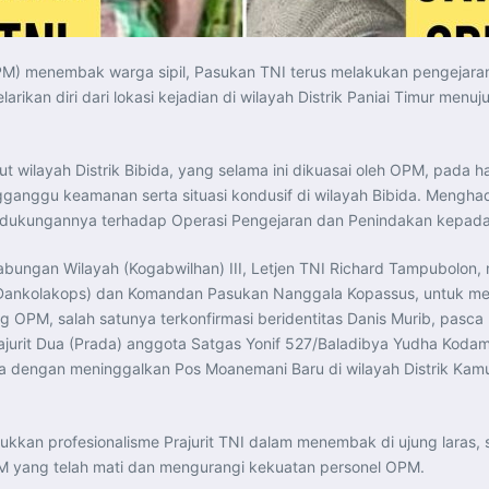
PM) menembak warga sipil, Pasukan TNI terus melakukan pengeja
an diri dari lokasi kejadian di wilayah Distrik Paniai Timur menuju
 wilayah Distrik Bibida, yang selama ini dikuasai oleh OPM, pada h
gganggu keamanan serta situasi kondusif di wilayah Bibida. Mengh
n dukungannya terhadap Operasi Pengejaran dan Penindakan kepad
Gabungan Wilayah (Kogabwilhan) III, Letjen TNI Richard Tampubolo
kolakops) dan Komandan Pasukan Nanggala Kopassus, untuk melanj
 OPM, salah satunya terkonfirmasi beridentitas Danis Murib, pasca
ajurit Dua (Prada) anggota Satgas Yonif 527/Baladibya Yudha Koda
dha dengan meninggalkan Pos Moanemani Baru di wilayah Distrik Kam
kkan profesionalisme Prajurit TNI dalam menembak di ujung laras, se
 yang telah mati dan mengurangi kekuatan personel OPM.