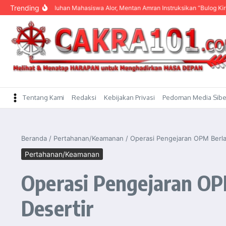
content
Trending
Dengar Keluhan Mahasiswa Alor, Mentan Amran Instruksikan “Bulog Kirim Beras”
Tentang Kami
Redaksi
Kebijakan Privasi
Pedoman Media Sibe
Beranda
/
Pertahanan/Keamanan
/
Operasi Pengejaran OPM Berlan
Pertahanan/Keamanan
Operasi Pengejaran OP
Desertir