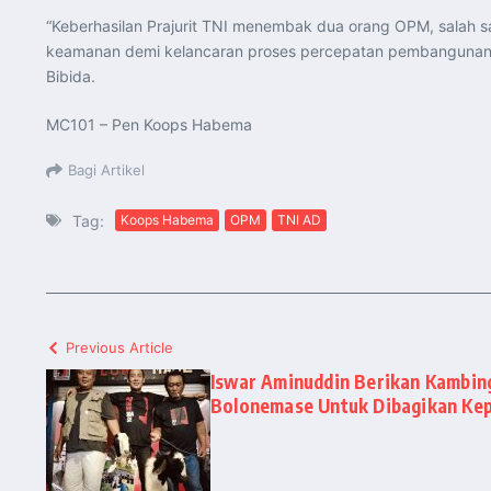
“Keberhasilan Prajurit TNI menembak dua orang OPM, salah sa
keamanan demi kelancaran proses percepatan pembangunan d
Bibida.
MC101 – Pen Koops Habema
Bagi Artikel
Tag:
Koops Habema
OPM
TNI AD
Previous Article
Iswar Aminuddin Berikan Kambin
Bolonemase Untuk Dibagikan Ke