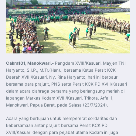
Pelatihan Signal Radio untuk Misi Pertahanan Udara dan
Radar
Menkeu Purbaya Instruksikan Penyelarasan Aturan KEK
untuk Perkuat Daya Saing Industri Dalam Negeri
Mentan Amran Pacu Produksi Gula Nasional, Target
Swasembada Gula Putih Dua Tahun dan Tembus 3 Juta
Ton
Menlu Sugiono Tekankan Inovasi sebagai Kunci
Penguatan Kerja Sama Konkret ASEAN Plus Three
Latma ORRUDA 2026 di Vladivostok Perkuat Diplomasi
Maritim TNI AL dan Rusia
Latihan DACT di Exercise Pitch Black 2026 Tingkatkan
Kesiapan Tempur Penerbang TNI AU
Menlu Sugiono: “Kekuatan Ekonomi ASEAN-RRT Harus
Cakra101, Manokwari.-
Pangdam XVIII/Kasuari, Mayjen TNI
Menjadi Penopang Stabilitas Kawasan”
ASEAN dan Amerika Serikat Perkuat Kemitraan untuk
Haryanto, S.I.P., M.Tr.(Han)., bersama Ketua Persit KCK
Jaga Stabilitas Kawasan dan Dorong Pertumbuhan
Ekonomi
Daerah XVIII/Kasuari, Ny. Rina Haryanto, hari ini berbaur
Presiden Prabowo Terima Direktur FBI, Indonesia dan AS
bersama para prajurit, PNS serta Persit KCK PD XVIII/Kasuari
Perkuat Kerja Sama Repatriasi Artefak Budaya
Menteri PKP dan Ketua DEN Perkuat Kolaborasi
dalam acara olahraga bersama yang berlangsung meriah di
Teknologi, Data, dan Pembiayaan Demi Percepatan
lapangan Markas Kodam XVIII/Kasuari, Trikora, Arfai 1,
Program 3 Juta Rumah
Pendaftaran MagangHub Angkatan II Batch 1 Dibuka
Manokwari, Papua Barat, pada Selasa (23/7/2024).
hingga 28 Juli 2026, Kesempatan Raih Pengalaman Kerja
dan Sertifikasi Kompetensi
KASAU Bekali 154 Perwira Remaja AAU 2026, Tekankan
Acara yang bertujuan untuk mempererat solidaritas dan
Integritas dan Profesionalisme sebagai Bekal
Pengabdian
kebersamaan antar prajurit bersama Persit KCK PD
Menlu Sugiono Dorong Kemitraan ASEAN–Inggris yang
XVIII/Kasuari dengan para pejabat utama Kodam ini juga
Lebih Erat Hadapi Tantangan Global