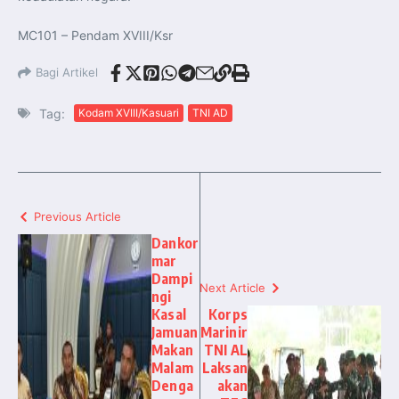
MC101 – Pendam XVIII/Ksr
Bagi Artikel
Tag:
Kodam XVIII/Kasuari
TNI AD
Previous Article
Dankor
mar
Dampi
Next Article
ngi
Kasal
Korps
Jamuan
Marinir
Makan
TNI AL
Malam
Laksan
Denga
akan