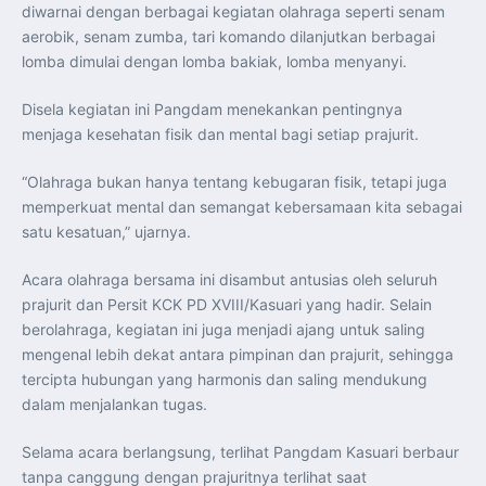
Indonesia Dorong ASEAN dan Uni Eropa Perkuat
diwarnai dengan berbagai kegiatan olahraga seperti senam
Stabilitas Global melalui Kemitraan Strategis
aerobik, senam zumba, tari komando dilanjutkan berbagai
Menlu RI Dorong Kemitraan Ekonomi ASEAN–Korea
Selatan untuk Perkuat Ketahanan Kawasan
lomba dimulai dengan lomba bakiak, lomba menyanyi.
Kemitraan ASEAN–Kanada Perkuat Ketahanan Ekonomi,
Pangan, dan Energi Kawasan
ASEAN dan India Perkuat Ketahanan Kawasan lewat
Disela kegiatan ini Pangdam menekankan pentingnya
Kerja Sama Maritim, Ekonomi, dan Kesehatan
BI Pertahankan BI-Rate 5,75 Persen untuk Jaga
menjaga kesehatan fisik dan mental bagi setiap prajurit.
Stabilitas dan Dukung Pertumbuhan Ekonomi
Kepala BGN Sudaryono Tegaskan Komitmen Perkuat
Transparansi dan Akuntabilitas Program Makan Bergizi
“Olahraga bukan hanya tentang kebugaran fisik, tetapi juga
Gratis
memperkuat mental dan semangat kebersamaan kita sebagai
Presiden Prabowo Resmi Lantik Sudaryono sebagai
Kepala Badan Gizi Nasional
satu kesatuan,” ujarnya.
Presiden Prabowo Lantik Sudaryono sebagai Kepala
Badan Gizi Nasional
Presiden Prabowo Tekankan Integritas dan Loyalitas
Acara olahraga bersama ini disambut antusias oleh seluruh
sebagai Pedoman Utama Perwira TNI-Polri
prajurit dan Persit KCK PD XVIII/Kasuari yang hadir. Selain
Presiden Prabowo Lantik 1.177 Perwira Remaja TNI-Polri
pada Upacara Praspa 2026
berolahraga, kegiatan ini juga menjadi ajang untuk saling
Mensesneg Tegaskan Komitmen Pemerintah Bangun
Ekosistem Kendaraan Listrik Nasional
mengenal lebih dekat antara pimpinan dan prajurit, sehingga
Penerbang T-50i Golden Eagle TNI AU Ikuti Latihan
tercipta hubungan yang harmonis dan saling mendukung
DBFM dalam Pitch Black 2026 di Australia
dalam menjalankan tugas.
Selama acara berlangsung, terlihat Pangdam Kasuari berbaur
tanpa canggung dengan prajuritnya terlihat saat