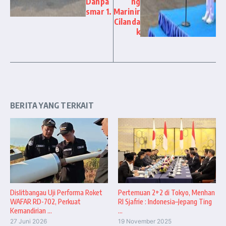
Danpa
ng
smar 1.
Marinir
Cilanda
k
BERITA YANG TERKAIT
Dislitbangau Uji Performa Roket
Pertemuan 2+2 di Tokyo, Menhan
WAFAR RD-702, Perkuat
RI Sjafrie : Indonesia–Jepang Ting
Kemandirian ...
...
27 Juni 2026
19 November 2025