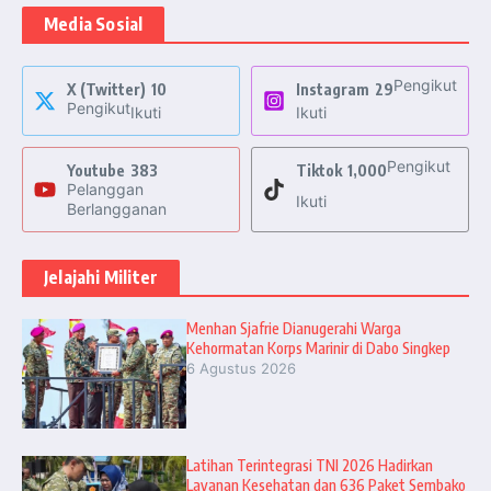
Media Sosial
Pengikut
X (Twitter)
10
Instagram
29
Pengikut
Ikuti
Ikuti
Pengikut
Youtube
383
Tiktok
1,000
Pelanggan
Ikuti
Berlangganan
Jelajahi Militer
Menhan Sjafrie Dianugerahi Warga
Kehormatan Korps Marinir di Dabo Singkep
6 Agustus 2026
Latihan Terintegrasi TNI 2026 Hadirkan
Layanan Kesehatan dan 636 Paket Sembako