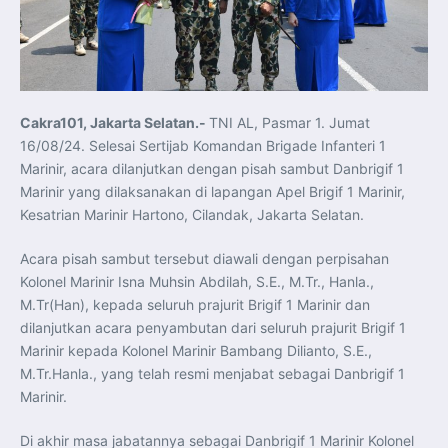
Pelatihan Signal Radio untuk Misi Pertahanan Udara dan
Radar
Menkeu Purbaya Instruksikan Penyelarasan Aturan KEK
untuk Perkuat Daya Saing Industri Dalam Negeri
Mentan Amran Pacu Produksi Gula Nasional, Target
Swasembada Gula Putih Dua Tahun dan Tembus 3 Juta
Ton
Menlu Sugiono Tekankan Inovasi sebagai Kunci
Cakra101, Jakarta Selatan.-
Penguatan Kerja Sama Konkret ASEAN Plus Three
TNI AL, Pasmar 1. Jumat
Latma ORRUDA 2026 di Vladivostok Perkuat Diplomasi
16/08/24. Selesai Sertijab Komandan Brigade Infanteri 1
Maritim TNI AL dan Rusia
Latihan DACT di Exercise Pitch Black 2026 Tingkatkan
Marinir, acara dilanjutkan dengan pisah sambut Danbrigif 1
Kesiapan Tempur Penerbang TNI AU
Marinir yang dilaksanakan di lapangan Apel Brigif 1 Marinir,
Menlu Sugiono: “Kekuatan Ekonomi ASEAN-RRT Harus
Menjadi Penopang Stabilitas Kawasan”
Kesatrian Marinir Hartono, Cilandak, Jakarta Selatan.
ASEAN dan Amerika Serikat Perkuat Kemitraan untuk
Jaga Stabilitas Kawasan dan Dorong Pertumbuhan
Ekonomi
Acara pisah sambut tersebut diawali dengan perpisahan
Presiden Prabowo Terima Direktur FBI, Indonesia dan AS
Kolonel Marinir Isna Muhsin Abdilah, S.E., M.Tr., Hanla.,
Perkuat Kerja Sama Repatriasi Artefak Budaya
Menteri PKP dan Ketua DEN Perkuat Kolaborasi
M.Tr(Han), kepada seluruh prajurit Brigif 1 Marinir dan
Teknologi, Data, dan Pembiayaan Demi Percepatan
Program 3 Juta Rumah
dilanjutkan acara penyambutan dari seluruh prajurit Brigif 1
Pendaftaran MagangHub Angkatan II Batch 1 Dibuka
Marinir kepada Kolonel Marinir Bambang Dilianto, S.E.,
hingga 28 Juli 2026, Kesempatan Raih Pengalaman Kerja
dan Sertifikasi Kompetensi
M.Tr.Hanla., yang telah resmi menjabat sebagai Danbrigif 1
KASAU Bekali 154 Perwira Remaja AAU 2026, Tekankan
Marinir.
Integritas dan Profesionalisme sebagai Bekal
Pengabdian
Menlu Sugiono Dorong Kemitraan ASEAN–Inggris yang
Lebih Erat Hadapi Tantangan Global
Di akhir masa jabatannya sebagai Danbrigif 1 Marinir Kolonel