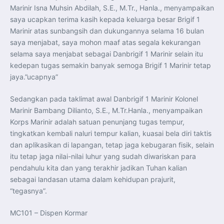
Indonesia Dorong ASEAN dan Uni Eropa Perkuat
Marinir Isna Muhsin Abdilah, S.E., M.Tr., Hanla., menyampaikan
Stabilitas Global melalui Kemitraan Strategis
Menlu RI Dorong Kemitraan Ekonomi ASEAN–Korea
saya ucapkan terima kasih kepada keluarga besar Brigif 1
Selatan untuk Perkuat Ketahanan Kawasan
Marinir atas sunbangsih dan dukungannya selama 16 bulan
Kemitraan ASEAN–Kanada Perkuat Ketahanan Ekonomi,
Pangan, dan Energi Kawasan
saya menjabat, saya mohon maaf atas segala kekurangan
ASEAN dan India Perkuat Ketahanan Kawasan lewat
selama saya menjabat sebagai Danbrigif 1 Marinir selain itu
Kerja Sama Maritim, Ekonomi, dan Kesehatan
BI Pertahankan BI-Rate 5,75 Persen untuk Jaga
kedepan tugas semakin banyak semoga Brigif 1 Marinir tetap
Stabilitas dan Dukung Pertumbuhan Ekonomi
Kepala BGN Sudaryono Tegaskan Komitmen Perkuat
jaya.”ucapnya”
Transparansi dan Akuntabilitas Program Makan Bergizi
Gratis
Presiden Prabowo Resmi Lantik Sudaryono sebagai
Sedangkan pada taklimat awal Danbrigif 1 Marinir Kolonel
Kepala Badan Gizi Nasional
Marinir Bambang Dilianto, S.E., M.Tr.Hanla., menyampaikan
Presiden Prabowo Lantik Sudaryono sebagai Kepala
Badan Gizi Nasional
Korps Marinir adalah satuan penunjang tugas tempur,
Presiden Prabowo Tekankan Integritas dan Loyalitas
tingkatkan kembali naluri tempur kalian, kuasai bela diri taktis
sebagai Pedoman Utama Perwira TNI-Polri
Presiden Prabowo Lantik 1.177 Perwira Remaja TNI-Polri
dan aplikasikan di lapangan, tetap jaga kebugaran fisik, selain
pada Upacara Praspa 2026
Mensesneg Tegaskan Komitmen Pemerintah Bangun
itu tetap jaga nilai-nilai luhur yang sudah diwariskan para
Ekosistem Kendaraan Listrik Nasional
pendahulu kita dan yang terakhir jadikan Tuhan kalian
Penerbang T-50i Golden Eagle TNI AU Ikuti Latihan
DBFM dalam Pitch Black 2026 di Australia
sebagai landasan utama dalam kehidupan prajurit,
“tegasnya”.
MC101 – Dispen Kormar