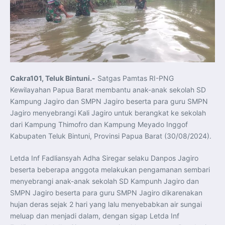
Pelatihan Signal Radio untuk Misi Pertahanan Udara dan
Radar
Menkeu Purbaya Instruksikan Penyelarasan Aturan KEK
untuk Perkuat Daya Saing Industri Dalam Negeri
Mentan Amran Pacu Produksi Gula Nasional, Target
Swasembada Gula Putih Dua Tahun dan Tembus 3 Juta
Ton
Menlu Sugiono Tekankan Inovasi sebagai Kunci
Penguatan Kerja Sama Konkret ASEAN Plus Three
Latma ORRUDA 2026 di Vladivostok Perkuat Diplomasi
Maritim TNI AL dan Rusia
Cakra101, Teluk Bintuni.-
Satgas Pamtas RI-PNG
Latihan DACT di Exercise Pitch Black 2026 Tingkatkan
Kewilayahan Papua Barat membantu anak-anak sekolah SD
Kesiapan Tempur Penerbang TNI AU
Menlu Sugiono: “Kekuatan Ekonomi ASEAN-RRT Harus
Kampung Jagiro dan SMPN Jagiro beserta para guru SMPN
Menjadi Penopang Stabilitas Kawasan”
Jagiro menyebrangi Kali Jagiro untuk berangkat ke sekolah
ASEAN dan Amerika Serikat Perkuat Kemitraan untuk
Jaga Stabilitas Kawasan dan Dorong Pertumbuhan
dari Kampung Thimofro dan Kampung Meyado Inggof
Ekonomi
Presiden Prabowo Terima Direktur FBI, Indonesia dan AS
Kabupaten Teluk Bintuni, Provinsi Papua Barat (30/08/2024).
Perkuat Kerja Sama Repatriasi Artefak Budaya
Menteri PKP dan Ketua DEN Perkuat Kolaborasi
Teknologi, Data, dan Pembiayaan Demi Percepatan
Letda Inf Fadliansyah Adha Siregar selaku Danpos Jagiro
Program 3 Juta Rumah
beserta beberapa anggota melakukan pengamanan sembari
Pendaftaran MagangHub Angkatan II Batch 1 Dibuka
hingga 28 Juli 2026, Kesempatan Raih Pengalaman Kerja
menyebrangi anak-anak sekolah SD Kampunh Jagiro dan
dan Sertifikasi Kompetensi
KASAU Bekali 154 Perwira Remaja AAU 2026, Tekankan
SMPN Jagiro beserta para guru SMPN Jagiro dikarenakan
Integritas dan Profesionalisme sebagai Bekal
hujan deras sejak 2 hari yang lalu menyebabkan air sungai
Pengabdian
Menlu Sugiono Dorong Kemitraan ASEAN–Inggris yang
meluap dan menjadi dalam, dengan sigap Letda Inf
Lebih Erat Hadapi Tantangan Global