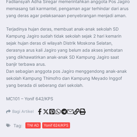
Fadliansyah Adha Siregar memerintahkan anggota Pos Jagiro
Indonesia Dorong ASEAN dan Uni Eropa Perkuat
Stabilitas Global melalui Kemitraan Strategis
memasang tali karmantel, pengaman agar terhindar dari arus
Menlu RI Dorong Kemitraan Ekonomi ASEAN–Korea
Selatan untuk Perkuat Ketahanan Kawasan
yang deras agar pelaksanaan penyebrangan menjadi aman.
Kemitraan ASEAN–Kanada Perkuat Ketahanan Ekonomi,
Pangan, dan Energi Kawasan
ASEAN dan India Perkuat Ketahanan Kawasan lewat
Terjadinya hujan deras, membuat anak-anak sekolah SD
Kerja Sama Maritim, Ekonomi, dan Kesehatan
Kampung Jagiro sudah tidak sekolah sejak 2 hari kemarin
BI Pertahankan BI-Rate 5,75 Persen untuk Jaga
Stabilitas dan Dukung Pertumbuhan Ekonomi
sejak hujan deras di wilayah Distrik Moskona Selatan,
Kepala BGN Sudaryono Tegaskan Komitmen Perkuat
derasnya arus kali Jagiro yang belum ada akses jembatan
Transparansi dan Akuntabilitas Program Makan Bergizi
Gratis
yang dikhawatirkan anak-anak SD Kampung Jagiro saat
Presiden Prabowo Resmi Lantik Sudaryono sebagai
Kepala Badan Gizi Nasional
banjir terbawa arus.
Presiden Prabowo Lantik Sudaryono sebagai Kepala
Dan sebagian anggota pos Jagiro menggendong anak-anak
Badan Gizi Nasional
Presiden Prabowo Tekankan Integritas dan Loyalitas
sekolah Kampung Thimofro dan Kampung Meyado Inggof
sebagai Pedoman Utama Perwira TNI-Polri
yang berada di seberang dari sekolah.
Presiden Prabowo Lantik 1.177 Perwira Remaja TNI-Polri
pada Upacara Praspa 2026
Mensesneg Tegaskan Komitmen Pemerintah Bangun
MC101 – Yonif 642/KPS
Ekosistem Kendaraan Listrik Nasional
Penerbang T-50i Golden Eagle TNI AU Ikuti Latihan
DBFM dalam Pitch Black 2026 di Australia
Bagi Artikel
Tag:
TNI AD
Yonif 624/KPS