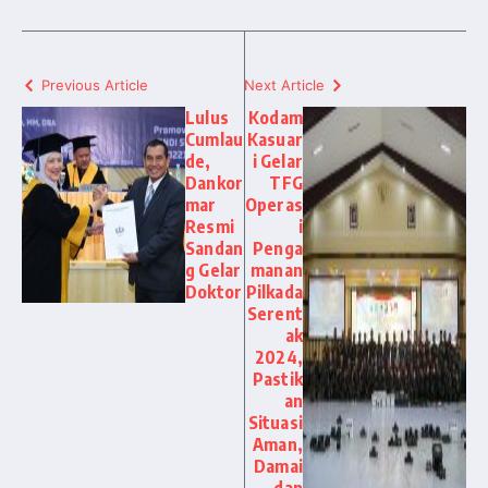
Previous Article
Next Article
Lulus
Kodam
Cumlau
Kasuar
de,
i Gelar
Dankor
TFG
mar
Operas
Resmi
i
Sandan
Penga
g Gelar
manan
Doktor
Pilkada
Serent
ak
2024,
Pastik
an
Situasi
Aman,
Damai
dan