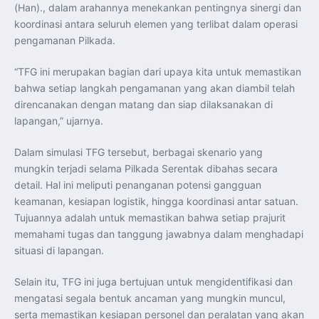
Perkuat Kerja Sama Repatriasi Artefak Budaya
(Han)., dalam arahannya menekankan pentingnya sinergi dan
Menteri PKP dan Ketua DEN Perkuat Kolaborasi
koordinasi antara seluruh elemen yang terlibat dalam operasi
Teknologi, Data, dan Pembiayaan Demi Percepatan
Program 3 Juta Rumah
pengamanan Pilkada.
Pendaftaran MagangHub Angkatan II Batch 1 Dibuka
hingga 28 Juli 2026, Kesempatan Raih Pengalaman Kerja
dan Sertifikasi Kompetensi
“TFG ini merupakan bagian dari upaya kita untuk memastikan
KASAU Bekali 154 Perwira Remaja AAU 2026, Tekankan
Integritas dan Profesionalisme sebagai Bekal
bahwa setiap langkah pengamanan yang akan diambil telah
Pengabdian
direncanakan dengan matang dan siap dilaksanakan di
Menlu Sugiono Dorong Kemitraan ASEAN–Inggris yang
Lebih Erat Hadapi Tantangan Global
lapangan,” ujarnya.
Indonesia Dorong ASEAN dan Uni Eropa Perkuat
Stabilitas Global melalui Kemitraan Strategis
Menlu RI Dorong Kemitraan Ekonomi ASEAN–Korea
Dalam simulasi TFG tersebut, berbagai skenario yang
Selatan untuk Perkuat Ketahanan Kawasan
mungkin terjadi selama Pilkada Serentak dibahas secara
Kemitraan ASEAN–Kanada Perkuat Ketahanan Ekonomi,
Pangan, dan Energi Kawasan
detail. Hal ini meliputi penanganan potensi gangguan
ASEAN dan India Perkuat Ketahanan Kawasan lewat
Kerja Sama Maritim, Ekonomi, dan Kesehatan
keamanan, kesiapan logistik, hingga koordinasi antar satuan.
BI Pertahankan BI-Rate 5,75 Persen untuk Jaga
Tujuannya adalah untuk memastikan bahwa setiap prajurit
Stabilitas dan Dukung Pertumbuhan Ekonomi
Kepala BGN Sudaryono Tegaskan Komitmen Perkuat
memahami tugas dan tanggung jawabnya dalam menghadapi
Transparansi dan Akuntabilitas Program Makan Bergizi
situasi di lapangan.
Gratis
Selain itu, TFG ini juga bertujuan untuk mengidentifikasi dan
mengatasi segala bentuk ancaman yang mungkin muncul,
serta memastikan kesiapan personel dan peralatan yang akan