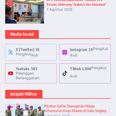
3
Persen, Didorong “Industri dan Konsumsi”
7 Agustus 2026
Media Sosial
Pengikut
X (Twitter)
10
Instagram
29
Pengikut
Ikuti
Ikuti
Pengikut
Youtube
383
Tiktok
1,000
Pelanggan
Ikuti
Berlangganan
Jelajahi Militer
Menhan Sjafrie Dianugerahi Warga
Kehormatan Korps Marinir di Dabo Singkep
6 Agustus 2026