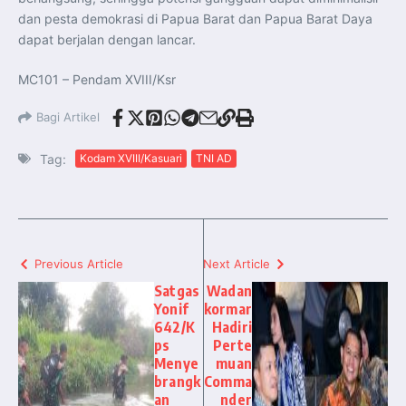
dan pesta demokrasi di Papua Barat dan Papua Barat Daya
dapat berjalan dengan lancar.
MC101 – Pendam XVIII/Ksr
Bagi Artikel
Tag:
Kodam XVIII/Kasuari
TNI AD
Previous Article
Next Article
Satgas
Wadan
Yonif
kormar
642/K
Hadiri
ps
Perte
Menye
muan
brangk
Comma
an
nder