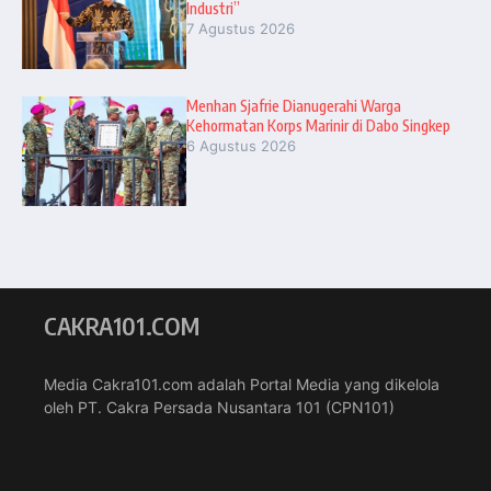
Industri”
7 Agustus 2026
Menhan Sjafrie Dianugerahi Warga
Kehormatan Korps Marinir di Dabo Singkep
6 Agustus 2026
CAKRA101.COM
Media Cakra101.com adalah Portal Media yang dikelola
oleh PT. Cakra Persada Nusantara 101 (CPN101)