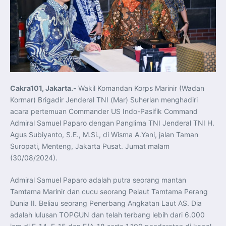
Koordinasi Jaga Stabilitas Keuangan dan Kepercayaan
Pasar
Presiden Prabowo Perkuat Sinergi Perguruan Tinggi dan
PT PAL untuk Majukan Industri Perkapalan Nasional
KASAL dan Panglima Armada Pasifik Rusia Resmi Buka
Latma ORRUDA 2026
T-50i Golden Eagle TNI AU Meriahkan Pitch Black Mindil
Beach Flying Display 2026
Indonesia dan Turki Sepakati Joint Action Plan 2026–
2027, Perkuat Pasar Kerja Inklusif hingga Transformasi
Balai Vokasi
TNI AU Tingkatkan Kemampuan Personel melalui
Cakra101, Jakarta.-
Wakil Komandan Korps Marinir (Wadan
Pelatihan Signal Radio untuk Misi Pertahanan Udara dan
Radar
Kormar) Brigadir Jenderal TNI (Mar) Suherlan menghadiri
Menkeu Purbaya Instruksikan Penyelarasan Aturan KEK
acara pertemuan Commander US Indo-Pasifik Command
untuk Perkuat Daya Saing Industri Dalam Negeri
Mentan Amran Pacu Produksi Gula Nasional, Target
Admiral Samuel Paparo dengan Panglima TNI Jenderal TNI H.
Swasembada Gula Putih Dua Tahun dan Tembus 3 Juta
Agus Subiyanto, S.E., M.Si., di Wisma A.Yani, jalan Taman
Ton
Menlu Sugiono Tekankan Inovasi sebagai Kunci
Suropati, Menteng, Jakarta Pusat. Jumat malam
Penguatan Kerja Sama Konkret ASEAN Plus Three
Latma ORRUDA 2026 di Vladivostok Perkuat Diplomasi
(30/08/2024).
Maritim TNI AL dan Rusia
Latihan DACT di Exercise Pitch Black 2026 Tingkatkan
Kesiapan Tempur Penerbang TNI AU
Admiral Samuel Paparo adalah putra seorang mantan
Menlu Sugiono: “Kekuatan Ekonomi ASEAN-RRT Harus
Tamtama Marinir dan cucu seorang Pelaut Tamtama Perang
Menjadi Penopang Stabilitas Kawasan”
ASEAN dan Amerika Serikat Perkuat Kemitraan untuk
Dunia II. Beliau seorang Penerbang Angkatan Laut AS. Dia
Jaga Stabilitas Kawasan dan Dorong Pertumbuhan
adalah lulusan TOPGUN dan telah terbang lebih dari 6.000
Ekonomi
Presiden Prabowo Terima Direktur FBI, Indonesia dan AS