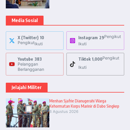
Media Sosial
Pengikut
X (Twitter)
10
Instagram
29
Pengikut
Ikuti
Ikuti
Pengikut
Youtube
383
Tiktok
1,000
Pelanggan
Ikuti
Berlangganan
Jelajahi Militer
Menhan Sjafrie Dianugerahi Warga
Kehormatan Korps Marinir di Dabo Singkep
6 Agustus 2026