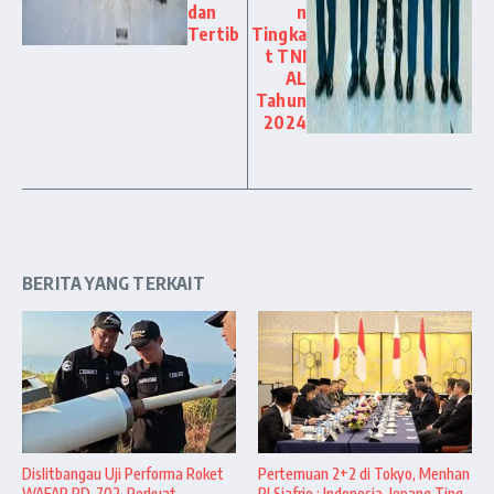
dan
n
Tertib
Tingka
t TNI
AL
Tahun
2024
BERITA YANG TERKAIT
Dislitbangau Uji Performa Roket
Pertemuan 2+2 di Tokyo, Menhan
WAFAR RD-702, Perkuat
RI Sjafrie : Indonesia–Jepang Ting