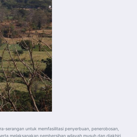
pra-serangan untuk memfasilitasi penyerbuan, penerobosan,
serta melaksanakan pembersihan wilayah musuh dan diakhiri