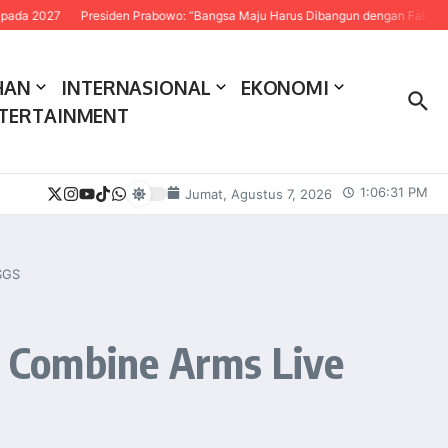
Presiden Prabowo: “Bangsa Maju Harus Dibangun dengan Fakta dan Sains”
P
HAN
INTERNASIONAL
EKONOMI
TERTAINMENT
1:06:33 PM
Jumat, Agustus 7, 2026
 SGS
 Combine Arms Live