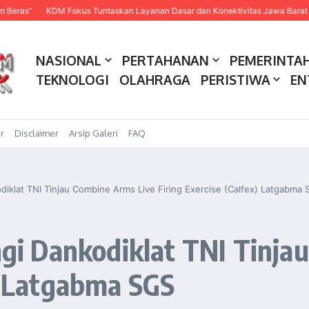
M Fokus Tuntaskan Layanan Dasar dan Konektivitas Jawa Barat pada 2027
NASIONAL
PERTAHANAN
PEMERINTA
TEKNOLOGI
OLAHRAGA
PERISTIWA
EN
r
Disclaimer
Arsip Galeri
FAQ
iklat TNI Tinjau Combine Arms Live Firing Exercise (Calfex) Latgabma
 Dankodiklat TNI Tinjau
x) Latgabma SGS