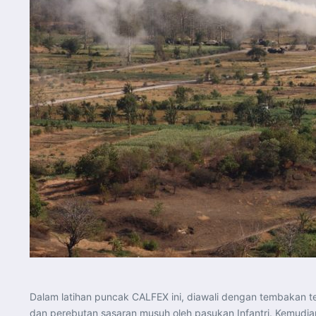
Dalam latihan puncak CALFEX ini, diawali dengan tembakan t
dan perebutan sasaran musuh oleh pasukan Infantri. Kemudia