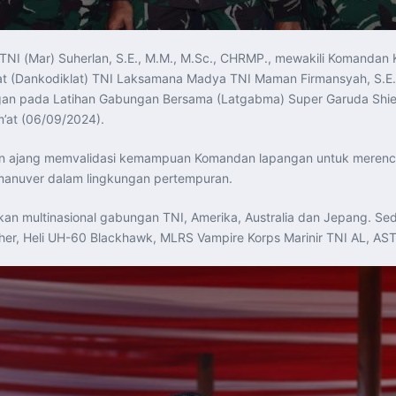
TNI (Mar) Suherlan, S.E., M.M., M.Sc., CHRMP., mewakili Komandan Ko
 (Dankodiklat) TNI Laksamana Madya TNI Maman Firmansyah, S.E., m
an pada Latihan Gabungan Bersama (Latgabma) Super Garuda Shield (
m’at (06/09/2024).
an ajang memvalidasi kemampuan Komandan lapangan untuk merenc
ik manuver dalam lingkungan pertempuran.
sukan multinasional gabungan TNI, Amerika, Australia dan Jepang. S
nther, Heli UH-60 Blackhawk, MLRS Vampire Korps Marinir TNI AL, 