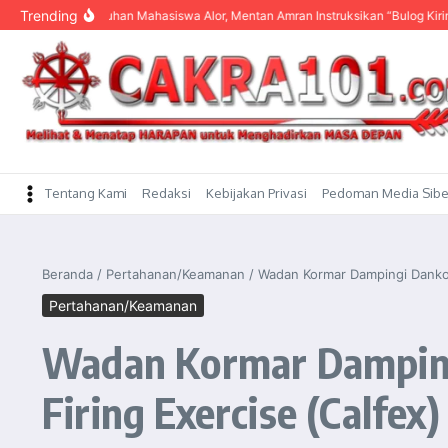
content
Trending
 Keluhan Mahasiswa Alor, Mentan Amran Instruksikan “Bulog Kirim Beras”
KD
Tentang Kami
Redaksi
Kebijakan Privasi
Pedoman Media Sibe
Beranda
/
Pertahanan/Keamanan
/
Wadan Kormar Dampingi Dankod
Pertahanan/Keamanan
Wadan Kormar Dampingi
Firing Exercise (Calfe