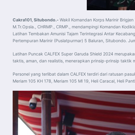
Cakra101, Situbondo.-
Wakil Komandan Korps Marinir Brigjen 
M.Tr.Opsla., CHRMP., CRMP., mendampingi Komandan Kodiklat
Latihan Tembakan Amunisi Tajam Terintegrasi Antar Kecabang
Pertempuran Marinir (Puslatpurmar) 5 Baluran, Situbondo. Ju
Latihan Puncak CALFEX Super Garuda Shield 2024 merupak
taktis, aman, dan realistis, menerapkan prinsip-prinsip takt
Personel yang terlibat dalam CALFEX terdiri dari ratusan pa
Meriam 105 KH 178, Meriam 105 Ml 19, Heli Caracal, Heli Pa