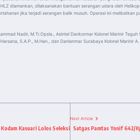
LZ diamankan, dilaksanakan bantuan serangan udara oleh Helikopter
ahanan jika terjadi serangan balik musuh. Operasi ini melibatka
mmad Nadir, M.Tr.Opsla., Asintel Dankormar Kolonel Marinir Teguh S
e Harsana, S.A.P., M.Han., dan Danlanmar Surabaya Kolonel Marinir 
Next Article
 Kodam Kasuari Lolos Seleksi
Satgas Pamtas Yonif 642/K