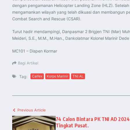
dengan pengamanan Helicopter Landing Zone (HLZ). Setelah H
mengamankan wilayah yang telah dikuasi dan membangun pert
Combat Search and Rescue (CSAR).
Turut hadir mendampingi, Danpasmar 2 Brigjen TNI (Mar) Muha
Meideri, S.E., M.M., M.Han., Dankolatmar Kolonel Marinir Ded
MC101 – Dispen Kormar
Bagi Artikel
Tag:
Calfex
Korps Marinir
TNI AL
Previous Article
74 Calon Bintara PK TNI AD 2024
Tingkat Pusat.