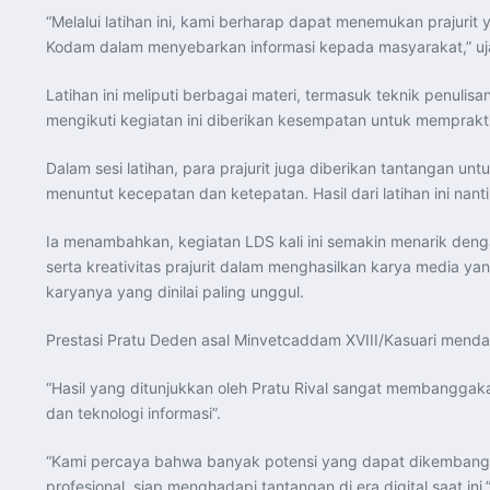
“Melalui latihan ini, kami berharap dapat menemukan prajurit 
Kodam dalam menyebarkan informasi kepada masyarakat,” uj
Latihan ini meliputi berbagai materi, termasuk teknik penuli
mengikuti kegiatan ini diberikan kesempatan untuk memprakt
Dalam sesi latihan, para prajurit juga diberikan tantangan
menuntut kecepatan dan ketepatan. Hasil dari latihan ini na
Ia menambahkan, kegiatan LDS kali ini semakin menarik denga
serta kreativitas prajurit dalam menghasilkan karya media yan
karyanya yang dinilai paling unggul.
Prestasi Pratu Deden asal Minvetcaddam XVIII/Kasuari mendap
“Hasil yang ditunjukkan oleh Pratu Rival sangat membanggakan
dan teknologi informasi”.
“Kami percaya bahwa banyak potensi yang dapat dikembangkan
profesional, siap menghadapi tantangan di era digital saat ini