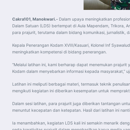
Cakra101, Manokwari.-
Dalam upaya meningkatkan profesion
Dalam Satuan (LDS) bertempat di Aula Mapendam, Trikora, Arf
para prajurit, terutama dalam bidang komunikasi, jurnalistik,
Kepala Penerangan Kodam XVIII/Kasuari, Kolonel Inf Syawal
meningkatkan kompetensi di bidang penerangan.
“Melalui latihan ini, kami berharap dapat menemukan prajurit 
Kodam dalam menyebarkan informasi kepada masyarakat,” uj
Latihan ini meliputi berbagai materi, termasuk teknik penuli
mengikuti kegiatan ini diberikan kesempatan untuk memprakt
Dalam sesi latihan, para prajurit juga diberikan tantangan
menuntut kecepatan dan ketepatan. Hasil dari latihan ini na
Ia menambahkan, kegiatan LDS kali ini semakin menarik denga
serta kreativitas prajurit dalam menghasilkan karya media yan