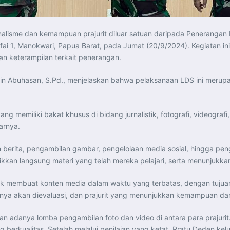
alisme dan kemampuan prajurit diluar satuan daripada Penerangan 
ai 1, Manokwari, Papua Barat, pada Jumat (20/9/2024). Kegiatan ini 
 dan keterampilan terkait penerangan.
udin Abuhasan, S.Pd., menjelaskan bahwa pelaksanaan LDS ini meru
yang memiliki bakat khusus di bidang jurnalistik, fotografi, videog
arnya.
san berita, pengambilan gambar, pengelolaan media sosial, hingga pe
ikkan langsung materi yang telah mereka pelajari, serta menunjukka
 untuk membuat konten media dalam waktu yang terbatas, dengan tu
ntinya akan dievaluasi, dan prajurit yang menunjukkan kemampuan dan
n adanya lomba pengambilan foto dan video di antara para prajurit
g berkualitas. Setelah melalui penilaian yang ketat, Pratu Deden kel