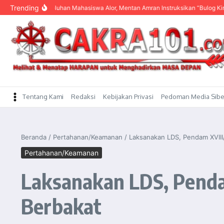
content
Trending
Dengar Keluhan Mahasiswa Alor, Mentan Amran Instruksikan “Bulog Kirim Beras
Tentang Kami
Redaksi
Kebijakan Privasi
Pedoman Media Sibe
Beranda
/
Pertahanan/Keamanan
/
Laksanakan LDS, Pendam XVIII/
Pertahanan/Keamanan
Laksanakan LDS, Pendam
Berbakat