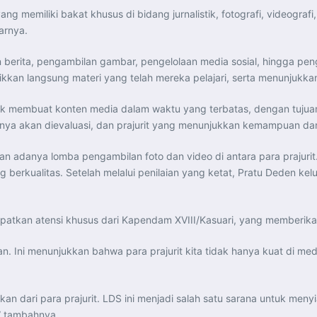
yang memiliki bakat khusus di bidang jurnalistik, fotografi, videog
arnya.
san berita, pengambilan gambar, pengelolaan media sosial, hingga pe
ikkan langsung materi yang telah mereka pelajari, serta menunjukka
 untuk membuat konten media dalam waktu yang terbatas, dengan tu
ntinya akan dievaluasi, dan prajurit yang menunjukkan kemampuan dan
n adanya lomba pengambilan foto dan video di antara para prajurit
g berkualitas. Setelah melalui penilaian yang ketat, Pratu Deden kel
atkan atensi khusus dari Kapendam XVIII/Kasuari, yang memberikan 
. Ini menunjukkan bahwa para prajurit kita tidak hanya kuat di medan
 dari para prajurit. LDS ini menjadi salah satu sarana untuk men
,” tambahnya.