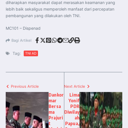
diharapkan masyarakat dapat merasakan keamanan yang
lebih baik sekaligus memperoleh manfaat dari percepatan
pembangunan yang dilakukan oleh TNI.
MC101 – Dispenad
Bagi Artikel
Tag:
TNI AD
Previous Article
Next Article
Dankor
Lima
mar
Yonif
Bersa
PDR
ma
Diwilay
Prajuri
ah
t
Papua,