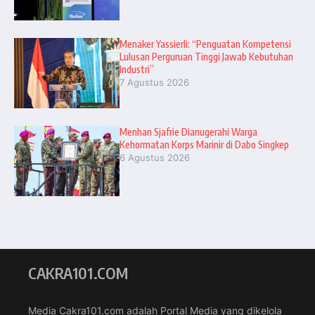
Menaker Yassierli: “Penguatan Kompetensi
Lulusan Perguruan Tinggi Jawab Kebutuhan
Industri”
7 Agustus 2026
Menhan Sjafrie Dianugerahi Warga
Kehormatan Korps Marinir di Dabo Singkep
6 Agustus 2026
CAKRA101.COM
Media Cakra101.com adalah Portal Media yang dikelola