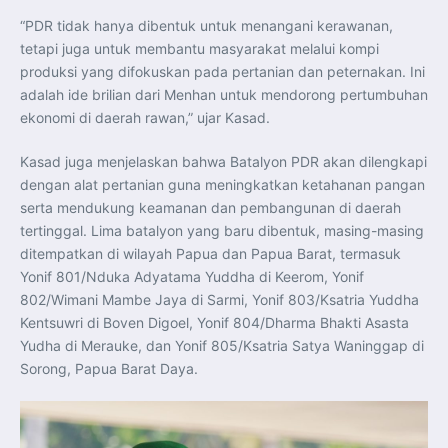
Perkuat Kerja Sama Repatriasi Artefak Budaya
Menteri PKP dan Ketua DEN Perkuat Kolaborasi
“PDR tidak hanya dibentuk untuk menangani kerawanan,
Teknologi, Data, dan Pembiayaan Demi Percepatan
tetapi juga untuk membantu masyarakat melalui kompi
Program 3 Juta Rumah
Pendaftaran MagangHub Angkatan II Batch 1 Dibuka
produksi yang difokuskan pada pertanian dan peternakan. Ini
hingga 28 Juli 2026, Kesempatan Raih Pengalaman Kerja
dan Sertifikasi Kompetensi
adalah ide brilian dari Menhan untuk mendorong pertumbuhan
KASAU Bekali 154 Perwira Remaja AAU 2026, Tekankan
ekonomi di daerah rawan,” ujar Kasad.
Integritas dan Profesionalisme sebagai Bekal
Pengabdian
Menlu Sugiono Dorong Kemitraan ASEAN–Inggris yang
Kasad juga menjelaskan bahwa Batalyon PDR akan dilengkapi
Lebih Erat Hadapi Tantangan Global
Indonesia Dorong ASEAN dan Uni Eropa Perkuat
dengan alat pertanian guna meningkatkan ketahanan pangan
Stabilitas Global melalui Kemitraan Strategis
serta mendukung keamanan dan pembangunan di daerah
Menlu RI Dorong Kemitraan Ekonomi ASEAN–Korea
Selatan untuk Perkuat Ketahanan Kawasan
tertinggal. Lima batalyon yang baru dibentuk, masing-masing
Kemitraan ASEAN–Kanada Perkuat Ketahanan Ekonomi,
Pangan, dan Energi Kawasan
ditempatkan di wilayah Papua dan Papua Barat, termasuk
ASEAN dan India Perkuat Ketahanan Kawasan lewat
Yonif 801/Nduka Adyatama Yuddha di Keerom, Yonif
Kerja Sama Maritim, Ekonomi, dan Kesehatan
BI Pertahankan BI-Rate 5,75 Persen untuk Jaga
802/Wimani Mambe Jaya di Sarmi, Yonif 803/Ksatria Yuddha
Stabilitas dan Dukung Pertumbuhan Ekonomi
Kentsuwri di Boven Digoel, Yonif 804/Dharma Bhakti Asasta
Kepala BGN Sudaryono Tegaskan Komitmen Perkuat
Transparansi dan Akuntabilitas Program Makan Bergizi
Yudha di Merauke, dan Yonif 805/Ksatria Satya Waninggap di
Gratis
Sorong, Papua Barat Daya.