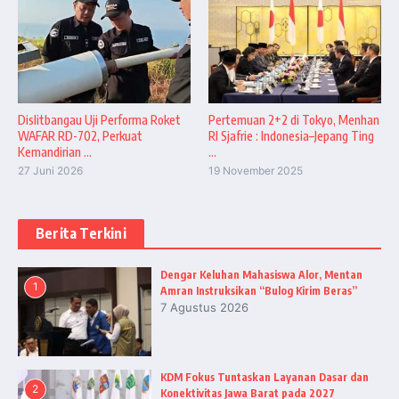
Dislitbangau Uji Performa Roket
Pertemuan 2+2 di Tokyo, Menhan
WAFAR RD-702, Perkuat
RI Sjafrie : Indonesia–Jepang Ting
Kemandirian ...
...
27 Juni 2026
19 November 2025
Berita Terkini
Dengar Keluhan Mahasiswa Alor, Mentan
1
Amran Instruksikan “Bulog Kirim Beras”
7 Agustus 2026
KDM Fokus Tuntaskan Layanan Dasar dan
2
Konektivitas Jawa Barat pada 2027