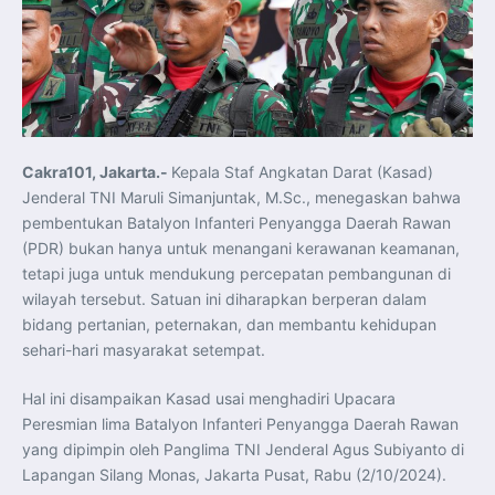
Koordinasi Jaga Stabilitas Keuangan dan Kepercayaan
Pasar
Presiden Prabowo Perkuat Sinergi Perguruan Tinggi dan
PT PAL untuk Majukan Industri Perkapalan Nasional
KASAL dan Panglima Armada Pasifik Rusia Resmi Buka
Latma ORRUDA 2026
T-50i Golden Eagle TNI AU Meriahkan Pitch Black Mindil
Beach Flying Display 2026
Indonesia dan Turki Sepakati Joint Action Plan 2026–
2027, Perkuat Pasar Kerja Inklusif hingga Transformasi
Balai Vokasi
Cakra101, Jakarta.-
Kepala Staf Angkatan Darat (Kasad)
TNI AU Tingkatkan Kemampuan Personel melalui
Jenderal TNI Maruli Simanjuntak, M.Sc., menegaskan bahwa
Pelatihan Signal Radio untuk Misi Pertahanan Udara dan
Radar
pembentukan Batalyon Infanteri Penyangga Daerah Rawan
Menkeu Purbaya Instruksikan Penyelarasan Aturan KEK
(PDR) bukan hanya untuk menangani kerawanan keamanan,
untuk Perkuat Daya Saing Industri Dalam Negeri
Mentan Amran Pacu Produksi Gula Nasional, Target
tetapi juga untuk mendukung percepatan pembangunan di
Swasembada Gula Putih Dua Tahun dan Tembus 3 Juta
Ton
wilayah tersebut. Satuan ini diharapkan berperan dalam
Menlu Sugiono Tekankan Inovasi sebagai Kunci
bidang pertanian, peternakan, dan membantu kehidupan
Penguatan Kerja Sama Konkret ASEAN Plus Three
Latma ORRUDA 2026 di Vladivostok Perkuat Diplomasi
sehari-hari masyarakat setempat.
Maritim TNI AL dan Rusia
Latihan DACT di Exercise Pitch Black 2026 Tingkatkan
Kesiapan Tempur Penerbang TNI AU
Hal ini disampaikan Kasad usai menghadiri Upacara
Menlu Sugiono: “Kekuatan Ekonomi ASEAN-RRT Harus
Peresmian lima Batalyon Infanteri Penyangga Daerah Rawan
Menjadi Penopang Stabilitas Kawasan”
ASEAN dan Amerika Serikat Perkuat Kemitraan untuk
yang dipimpin oleh Panglima TNI Jenderal Agus Subiyanto di
Jaga Stabilitas Kawasan dan Dorong Pertumbuhan
Ekonomi
Lapangan Silang Monas, Jakarta Pusat, Rabu (2/10/2024).
Presiden Prabowo Terima Direktur FBI, Indonesia dan AS