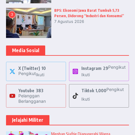
BPS: Ekonomi Jawa Barat Tumbuh 5,73
3
Persen, Didorong “Industri dan Konsumsi”
7 Agustus 2026
Media Sosial
Pengikut
X (Twitter)
10
Instagram
29
Pengikut
Ikuti
Ikuti
Pengikut
Youtube
383
Tiktok
1,000
Pelanggan
Ikuti
Berlangganan
Jelajahi Militer
Menhan Sjafrie Dianugerahi Warga