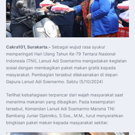
Koordinasi Jaga Stabilitas Keuangan dan Kepercayaan
Pasar
Presiden Prabowo Perkuat Sinergi Perguruan Tinggi dan
PT PAL untuk Majukan Industri Perkapalan Nasional
KASAL dan Panglima Armada Pasifik Rusia Resmi Buka
Latma ORRUDA 2026
T-50i Golden Eagle TNI AU Meriahkan Pitch Black Mindil
Beach Flying Display 2026
Indonesia dan Turki Sepakati Joint Action Plan 2026–
2027, Perkuat Pasar Kerja Inklusif hingga Transformasi
Balai Vokasi
Cakra101, Surakarta.-
Sebagai wujud rasa syukur
TNI AU Tingkatkan Kemampuan Personel melalui
memperingati Hari Ulang Tahun Ke-79 Tentara Nasional
Pelatihan Signal Radio untuk Misi Pertahanan Udara dan
Radar
Indonesia (TNI), Lanud Adi Soemarmo mengadakan kegiatan
Menkeu Purbaya Instruksikan Penyelarasan Aturan KEK
sosial dengan membagikan paket makan gratis kepada
untuk Perkuat Daya Saing Industri Dalam Negeri
Mentan Amran Pacu Produksi Gula Nasional, Target
masyarakat. Pembagian tersebut dilaksanakan di depan
Swasembada Gula Putih Dua Tahun dan Tembus 3 Juta
Ton
Gapura Lanud Adi Soemarmo. Sabtu (5/10/2024)
Menlu Sugiono Tekankan Inovasi sebagai Kunci
Penguatan Kerja Sama Konkret ASEAN Plus Three
Latma ORRUDA 2026 di Vladivostok Perkuat Diplomasi
Terlihat kebahagiaan terpancar dari wajah masyarakat saat
Maritim TNI AL dan Rusia
menerima makanan yang dibagikan. Pada kesempatan
Latihan DACT di Exercise Pitch Black 2026 Tingkatkan
Kesiapan Tempur Penerbang TNI AU
tersebut, Komandan Lanud Adi Soemarmo Marsma TNI
Menlu Sugiono: “Kekuatan Ekonomi ASEAN-RRT Harus
Bambang Juniar Djatmiko, S.Sos., M.M., turut menyerahkan
Menjadi Penopang Stabilitas Kawasan”
ASEAN dan Amerika Serikat Perkuat Kemitraan untuk
bingkisan paket makan kepada masyarakat sekitar.
Jaga Stabilitas Kawasan dan Dorong Pertumbuhan
Ekonomi
Presiden Prabowo Terima Direktur FBI, Indonesia dan AS