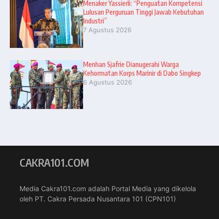
Menaker Yassierli: “Penguatan Kompetensi
Lulusan Perguruan Tinggi Jawab Kebutuhan
Industri”
7 Agustus 2026
Menhan Sjafrie Dianugerahi Warga
Kehormatan Korps Marinir di Dabo Singkep
6 Agustus 2026
CAKRA101.COM
Media Cakra101.com adalah Portal Media yang dikelola
oleh PT. Cakra Persada Nusantara 101 (CPN101)