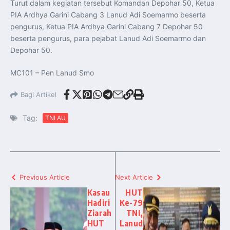
Turut dalam kegiatan tersebut Komandan Depohar 50, Ketua
PIA Ardhya Garini Cabang 3 Lanud Adi Soemarmo beserta
pengurus, Ketua PIA Ardhya Garini Cabang 7 Depohar 50
beserta pengurus, para pejabat Lanud Adi Soemarmo dan
Depohar 50.
MC101 – Pen Lanud Smo
Bagi Artikel
Tag:
TNI AU
Previous Article
Next Article
Kasau
HUT
Hadiri
Ke-79
Ziarah
TNI,
HUT
Lanud