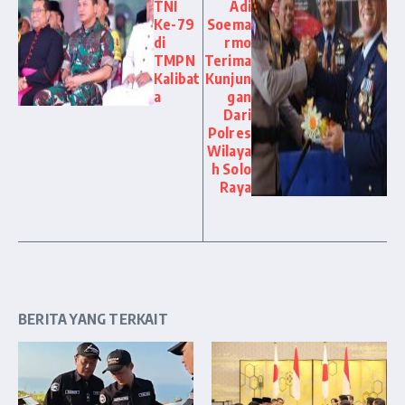
TNI
Adi
Ke-79
Soema
di
rmo
TMPN
Terima
Kalibat
Kunjun
a
gan
Dari
Polres
Wilaya
h Solo
Raya
BERITA YANG TERKAIT