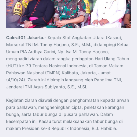
Koordinasi Jaga Stabilitas Keuangan dan Kepercayaan
Pasar
Presiden Prabowo Perkuat Sinergi Perguruan Tinggi dan
PT PAL untuk Majukan Industri Perkapalan Nasional
KASAL dan Panglima Armada Pasifik Rusia Resmi Buka
Latma ORRUDA 2026
T-50i Golden Eagle TNI AU Meriahkan Pitch Black Mindil
Beach Flying Display 2026
Cakra101, Jakarta.-
Kepala Staf Angkatan Udara (Kasau),
Indonesia dan Turki Sepakati Joint Action Plan 2026–
2027, Perkuat Pasar Kerja Inklusif hingga Transformasi
Marsekal TNI M. Tonny Harjono, S.E., M.M., didampingi Ketua
Balai Vokasi
TNI AU Tingkatkan Kemampuan Personel melalui
Umum PIA Ardhya Garini, Ny. Isa M. Tonny Harjono,
Pelatihan Signal Radio untuk Misi Pertahanan Udara dan
menghadiri ziarah dalam rangka peringatan Hari Ulang Tahun
Radar
Menkeu Purbaya Instruksikan Penyelarasan Aturan KEK
(HUT) ke-79 Tentara Nasional Indonesia, di Taman Makam
untuk Perkuat Daya Saing Industri Dalam Negeri
Pahlawan Nasional (TMPN) Kalibata, Jakarta, Jumat
Mentan Amran Pacu Produksi Gula Nasional, Target
Swasembada Gula Putih Dua Tahun dan Tembus 3 Juta
(4/10/24). Ziarah ini dipimpin langsung oleh Panglima TNI,
Ton
Menlu Sugiono Tekankan Inovasi sebagai Kunci
Jenderal TNI Agus Subiyanto, S.E., M.Si.
Penguatan Kerja Sama Konkret ASEAN Plus Three
Latma ORRUDA 2026 di Vladivostok Perkuat Diplomasi
Maritim TNI AL dan Rusia
Kegiatan ziarah diawali dengan penghormatan kepada arwah
Latihan DACT di Exercise Pitch Black 2026 Tingkatkan
para pahlawan, mengheningkan cipta, peletakan karangan
Kesiapan Tempur Penerbang TNI AU
Menlu Sugiono: “Kekuatan Ekonomi ASEAN-RRT Harus
bunga, serta tabur bunga di pusara pahlawan. Dalam
Menjadi Penopang Stabilitas Kawasan”
kesempatan ini, Kasau turut melaksanakan tabur bunga di
ASEAN dan Amerika Serikat Perkuat Kemitraan untuk
Jaga Stabilitas Kawasan dan Dorong Pertumbuhan
makam Presiden ke-3 Republik Indonesia, B.J. Habibie.
Ekonomi
Presiden Prabowo Terima Direktur FBI, Indonesia dan AS