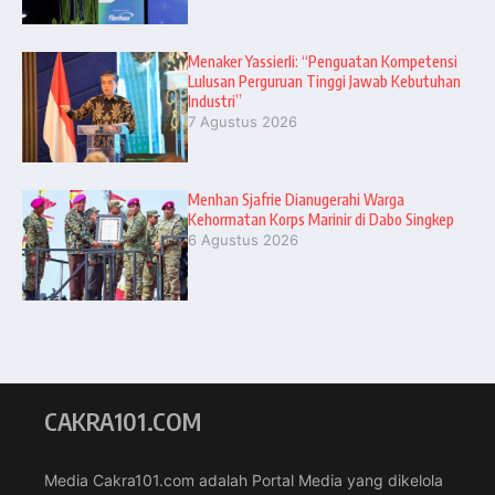
Menaker Yassierli: “Penguatan Kompetensi
Lulusan Perguruan Tinggi Jawab Kebutuhan
Industri”
7 Agustus 2026
Menhan Sjafrie Dianugerahi Warga
Kehormatan Korps Marinir di Dabo Singkep
6 Agustus 2026
CAKRA101.COM
Media Cakra101.com adalah Portal Media yang dikelola