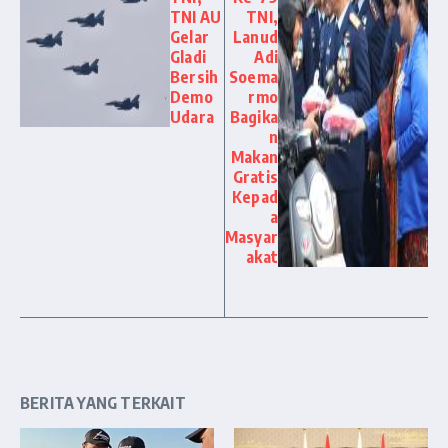
TNI AU
TNI,
Gelar
Lanud
Gladi
Adi
Bersih
Soema
Demo
rmo
Udara
Bagika
n
Makan
Gratis
Kepad
a
Masyar
akat
BERITA YANG TERKAIT