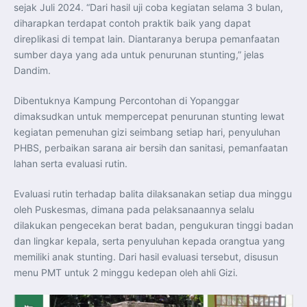
Perkuat Kerja Sama Repatriasi Artefak Budaya
sejak Juli 2024. “Dari hasil uji coba kegiatan selama 3 bulan,
Menteri PKP dan Ketua DEN Perkuat Kolaborasi
diharapkan terdapat contoh praktik baik yang dapat
Teknologi, Data, dan Pembiayaan Demi Percepatan
Program 3 Juta Rumah
direplikasi di tempat lain. Diantaranya berupa pemanfaatan
Pendaftaran MagangHub Angkatan II Batch 1 Dibuka
sumber daya yang ada untuk penurunan stunting,” jelas
hingga 28 Juli 2026, Kesempatan Raih Pengalaman Kerja
dan Sertifikasi Kompetensi
Dandim.
KASAU Bekali 154 Perwira Remaja AAU 2026, Tekankan
Integritas dan Profesionalisme sebagai Bekal
Pengabdian
Dibentuknya Kampung Percontohan di Yopanggar
Menlu Sugiono Dorong Kemitraan ASEAN–Inggris yang
Lebih Erat Hadapi Tantangan Global
dimaksudkan untuk mempercepat penurunan stunting lewat
Indonesia Dorong ASEAN dan Uni Eropa Perkuat
kegiatan pemenuhan gizi seimbang setiap hari, penyuluhan
Stabilitas Global melalui Kemitraan Strategis
Menlu RI Dorong Kemitraan Ekonomi ASEAN–Korea
PHBS, perbaikan sarana air bersih dan sanitasi, pemanfaatan
Selatan untuk Perkuat Ketahanan Kawasan
lahan serta evaluasi rutin.
Kemitraan ASEAN–Kanada Perkuat Ketahanan Ekonomi,
Pangan, dan Energi Kawasan
ASEAN dan India Perkuat Ketahanan Kawasan lewat
Kerja Sama Maritim, Ekonomi, dan Kesehatan
Evaluasi rutin terhadap balita dilaksanakan setiap dua minggu
BI Pertahankan BI-Rate 5,75 Persen untuk Jaga
oleh Puskesmas, dimana pada pelaksanaannya selalu
Stabilitas dan Dukung Pertumbuhan Ekonomi
Kepala BGN Sudaryono Tegaskan Komitmen Perkuat
dilakukan pengecekan berat badan, pengukuran tinggi badan
Transparansi dan Akuntabilitas Program Makan Bergizi
dan lingkar kepala, serta penyuluhan kepada orangtua yang
Gratis
memiliki anak stunting. Dari hasil evaluasi tersebut, disusun
menu PMT untuk 2 minggu kedepan oleh ahli Gizi.