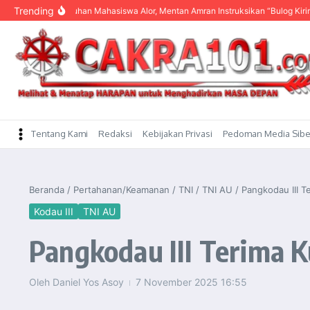
content
Trending
ar Keluhan Mahasiswa Alor, Mentan Amran Instruksikan “Bulog Kirim Beras”
Tentang Kami
Redaksi
Kebijakan Privasi
Pedoman Media Sibe
Beranda
/
Pertahanan/Keamanan
/
TNI
/
TNI AU
/
‎Pangkodau III 
Kodau III
TNI AU
‎Pangkodau III Terima
Oleh
Daniel Yos Asoy
7 November 2025
16:55