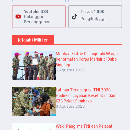
Youtube
383
Tiktok
1,000
Pelanggan
Pengikut
Ikuti
Berlangganan
Jelajahi Militer
Menhan Sjafrie Dianugerahi Warga
Kehormatan Korps Marinir di Dabo
Singkep
6 Agustus 2026
Latihan Terintegrasi TNI 2026
Hadirkan Layanan Kesehatan dan
636 Paket Sembako
6 Agustus 2026
Wakil Panglima TNI dan Pejabat