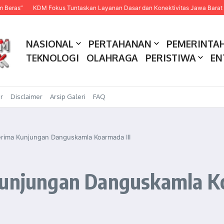
KDM Fokus Tuntaskan Layanan Dasar dan Konektivitas Jawa Barat pada 2027
NASIONAL
PERTAHANAN
PEMERINTA
TEKNOLOGI
OLAHRAGA
PERISTIWA
EN
r
Disclaimer
Arsip Galeri
FAQ
Terima Kunjungan Danguskamla Koarmada III
 Kunjungan Danguskamla K