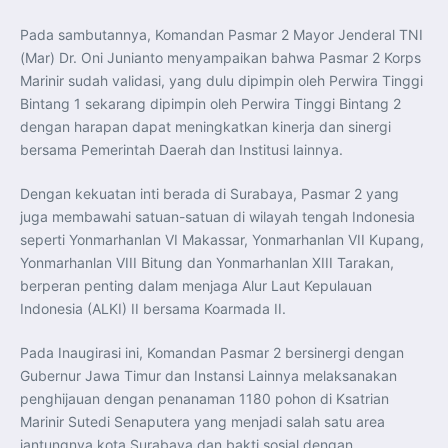
Perkuat Kerja Sama Repatriasi Artefak Budaya
Menteri PKP dan Ketua DEN Perkuat Kolaborasi
Pada sambutannya, Komandan Pasmar 2 Mayor Jenderal TNI
Teknologi, Data, dan Pembiayaan Demi Percepatan
Program 3 Juta Rumah
(Mar) Dr. Oni Junianto menyampaikan bahwa Pasmar 2 Korps
Pendaftaran MagangHub Angkatan II Batch 1 Dibuka
hingga 28 Juli 2026, Kesempatan Raih Pengalaman Kerja
Marinir sudah validasi, yang dulu dipimpin oleh Perwira Tinggi
dan Sertifikasi Kompetensi
Bintang 1 sekarang dipimpin oleh Perwira Tinggi Bintang 2
KASAU Bekali 154 Perwira Remaja AAU 2026, Tekankan
Integritas dan Profesionalisme sebagai Bekal
dengan harapan dapat meningkatkan kinerja dan sinergi
Pengabdian
bersama Pemerintah Daerah dan Institusi lainnya.
Menlu Sugiono Dorong Kemitraan ASEAN–Inggris yang
Lebih Erat Hadapi Tantangan Global
Indonesia Dorong ASEAN dan Uni Eropa Perkuat
Dengan kekuatan inti berada di Surabaya, Pasmar 2 yang
Stabilitas Global melalui Kemitraan Strategis
Menlu RI Dorong Kemitraan Ekonomi ASEAN–Korea
juga membawahi satuan-satuan di wilayah tengah Indonesia
Selatan untuk Perkuat Ketahanan Kawasan
Kemitraan ASEAN–Kanada Perkuat Ketahanan Ekonomi,
seperti Yonmarhanlan VI Makassar, Yonmarhanlan VII Kupang,
Pangan, dan Energi Kawasan
Yonmarhanlan VIII Bitung dan Yonmarhanlan XIII Tarakan,
ASEAN dan India Perkuat Ketahanan Kawasan lewat
Kerja Sama Maritim, Ekonomi, dan Kesehatan
berperan penting dalam menjaga Alur Laut Kepulauan
BI Pertahankan BI-Rate 5,75 Persen untuk Jaga
Indonesia (ALKI) II bersama Koarmada II.
Stabilitas dan Dukung Pertumbuhan Ekonomi
Kepala BGN Sudaryono Tegaskan Komitmen Perkuat
Transparansi dan Akuntabilitas Program Makan Bergizi
Pada Inaugirasi ini, Komandan Pasmar 2 bersinergi dengan
Gratis
Gubernur Jawa Timur dan Instansi Lainnya melaksanakan
penghijauan dengan penanaman 1180 pohon di Ksatrian
Marinir Sutedi Senaputera yang menjadi salah satu area
jantungnya kota Surabaya dan bakti sosial dengan