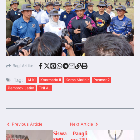
Bagi Artikel
Tag:
ALKI
Koarmada II
Korps Marinir
Pasmar 2
Pemprov Jatim
TNI AL
Previous Article
Next Article
Siswa
Pangli
SMP
ma TNI