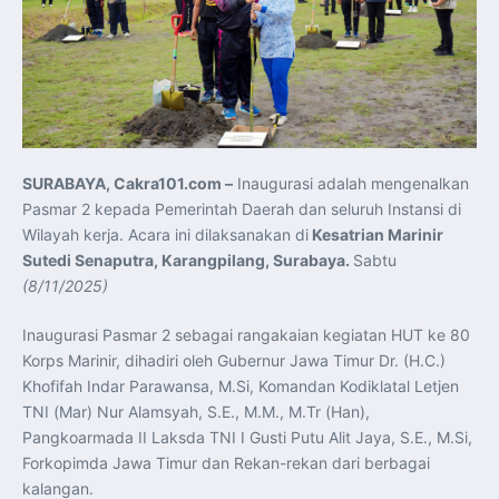
Koordinasi Jaga Stabilitas Keuangan dan Kepercayaan
Pasar
Presiden Prabowo Perkuat Sinergi Perguruan Tinggi dan
PT PAL untuk Majukan Industri Perkapalan Nasional
KASAL dan Panglima Armada Pasifik Rusia Resmi Buka
Latma ORRUDA 2026
T-50i Golden Eagle TNI AU Meriahkan Pitch Black Mindil
Beach Flying Display 2026
Indonesia dan Turki Sepakati Joint Action Plan 2026–
2027, Perkuat Pasar Kerja Inklusif hingga Transformasi
Balai Vokasi
SURABAYA, Cakra101.com –
Inaugurasi adalah mengenalkan
TNI AU Tingkatkan Kemampuan Personel melalui
Pelatihan Signal Radio untuk Misi Pertahanan Udara dan
Pasmar 2 kepada Pemerintah Daerah dan seluruh Instansi di
Radar
Menkeu Purbaya Instruksikan Penyelarasan Aturan KEK
Wilayah kerja. Acara ini dilaksanakan di
Kesatrian Marinir
untuk Perkuat Daya Saing Industri Dalam Negeri
Sutedi Senaputra, Karangpilang, Surabaya.
Sabtu
Mentan Amran Pacu Produksi Gula Nasional, Target
Swasembada Gula Putih Dua Tahun dan Tembus 3 Juta
(8/11/2025)
Ton
Menlu Sugiono Tekankan Inovasi sebagai Kunci
Penguatan Kerja Sama Konkret ASEAN Plus Three
Inaugurasi Pasmar 2 sebagai rangakaian kegiatan HUT ke 80
Latma ORRUDA 2026 di Vladivostok Perkuat Diplomasi
Korps Marinir, dihadiri oleh Gubernur Jawa Timur Dr. (H.C.)
Maritim TNI AL dan Rusia
Latihan DACT di Exercise Pitch Black 2026 Tingkatkan
Khofifah Indar Parawansa, M.Si, Komandan Kodiklatal Letjen
Kesiapan Tempur Penerbang TNI AU
Menlu Sugiono: “Kekuatan Ekonomi ASEAN-RRT Harus
TNI (Mar) Nur Alamsyah, S.E., M.M., M.Tr (Han),
Menjadi Penopang Stabilitas Kawasan”
Pangkoarmada II Laksda TNI I Gusti Putu Alit Jaya, S.E., M.Si,
ASEAN dan Amerika Serikat Perkuat Kemitraan untuk
Jaga Stabilitas Kawasan dan Dorong Pertumbuhan
Forkopimda Jawa Timur dan Rekan-rekan dari berbagai
Ekonomi
kalangan.
Presiden Prabowo Terima Direktur FBI, Indonesia dan AS