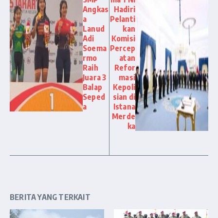
Angkas
Hadiri
a
Pelanti
Lanud
kan
Adi
Komisi
Soema
Percep
rmo
atan
Raih
Refor
Juara 3
masi
Balap
Kepoli
Seped
sian di
a
Istana
Merde
ka
BERITA YANG TERKAIT