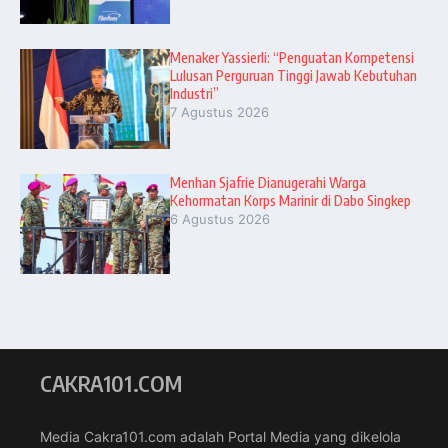
Menaker Yassierli: “Penguatan Kompetensi
Lulusan Perguruan Tinggi Jawab Kebutuhan
Industri”
7 Agustus 2026
Menhan Sjafrie Dianugerahi Warga
Kehormatan Korps Marinir di Dabo Singkep
6 Agustus 2026
CAKRA101.COM
Media Cakra101.com adalah Portal Media yang dikelola