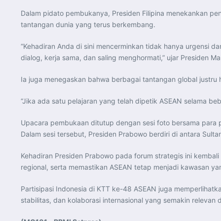
Dalam pidato pembukanya, Presiden Filipina menekankan pe
tantangan dunia yang terus berkembang.
“Kehadiran Anda di sini mencerminkan tidak hanya urgensi dan 
dialog, kerja sama, dan saling menghormati,” ujar Presiden Ma
Ia juga menegaskan bahwa berbagai tantangan global justr
“Jika ada satu pelajaran yang telah dipetik ASEAN selama be
Upacara pembukaan ditutup dengan sesi foto bersama para 
Dalam sesi tersebut, Presiden Prabowo berdiri di antara Sul
Kehadiran Presiden Prabowo pada forum strategis ini kemba
regional, serta memastikan ASEAN tetap menjadi kawasan yan
Partisipasi Indonesia di KTT ke-48 ASEAN juga memperliha
stabilitas, dan kolaborasi internasional yang semakin relevan