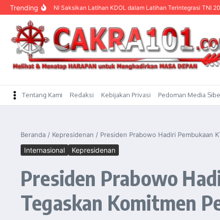
content
Trending
ima TNI Saksikan Latihan KDOL dalam Latihan Terintegrasi TNI 2026
Mentan 
Tentang Kami
Redaksi
Kebijakan Privasi
Pedoman Media Sibe
Beranda
/
Kepresidenan
/
Presiden Prabowo Hadiri Pembukaan K
Internasional
Kepresidenan
Presiden Prabowo Had
Tegaskan Komitmen Pe