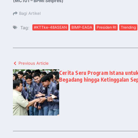
(MC101 – BPMI Setpres)
Bagi Artikel
Tag:
#KTTke-48ASEAN
BIMP-EAGA
Presiden RI
Trending
Previous Article
Cerita Seru Program Istana untuk
Begadang hingga Ketinggalan Se