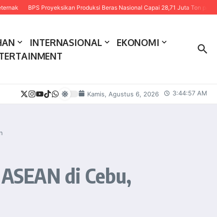
 Proyeksikan Produksi Beras Nasional Capai 28,71 Juta Ton pada 2026
Prabo
HAN
INTERNASIONAL
EKONOMI
TERTAINMENT
3:44:59 AM
Kamis, Agustus 6, 2026
n
ASEAN di Cebu,