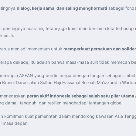
ntingnya
dialog, kerja sama, dan saling menghormati
sebagai fonda
pentingnya acara ini, tetapi juga komitmen bersama kita terhadap ni
rcos Jr.
u harus menjadi momentum untuk
memperkuat persatuan dan solida
berapa dekade, itu adalah bahwa masa-masa sulit tidak memecah bel
pemimpin ASEAN yang berdiri bergandengan tangan sebagai simbo
tan Brunei Darussalam Sultan Haji Hassanal Bolkiah Mu’izzaddin Wa
li menegaskan
peran aktif Indonesia sebagai salah satu pilar utam
g damai, tangguh, dan resilien menghadapi tantangan global.
tkan komitmen kuat pemerintah dalam mendorong kawasan Asia Teng
 di masa depan.