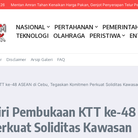
Amran Tahan Kenaikan Harga Pakan, Genjot Penyerapan Telur Peternak
BPS
NASIONAL
PERTAHANAN
PEMERINTA
TEKNOLOGI
OLAHRAGA
PERISTIWA
EN
r
Disclaimer
Arsip Galeri
FAQ
TT ke-48 ASEAN di Cebu, Tegaskan Komitmen Perkuat Soliditas Kawasa
iri Pembukaan KTT ke-48 
rkuat Soliditas Kawasan