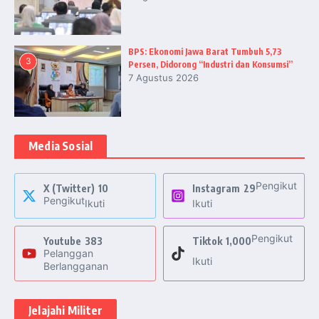
BPS: Ekonomi Jawa Barat Tumbuh 5,73
3
Persen, Didorong “Industri dan Konsumsi”
7 Agustus 2026
Media Sosial
Pengikut
X (Twitter)
10
Instagram
29
Pengikut
Ikuti
Ikuti
Pengikut
Youtube
383
Tiktok
1,000
Pelanggan
Ikuti
Berlangganan
Jelajahi Militer