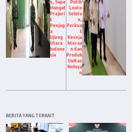
s, Sapa
Putih
Hangat
Leato
Prajuri
Selata
t
n,
Penjag
Perkua
a
t
Ujung
Keseja
Utara
hteraa
Indone
n dan
sia
Produk
tivitas
Nelaya
n
BERITA YANG TERKAIT