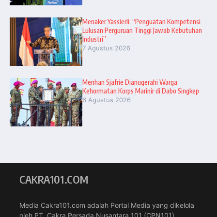
Menaker Yassierli: “Penguatan Kompetensi
Lulusan Perguruan Tinggi Jawab Kebutuhan
Industri”
7 Agustus 2026
Menhan Sjafrie Dianugerahi Warga
Kehormatan Korps Marinir di Dabo Singkep
6 Agustus 2026
CAKRA101.COM
Media Cakra101.com adalah Portal Media yang dikelola
oleh PT. Cakra Persada Nusantara 101 (CPN101)