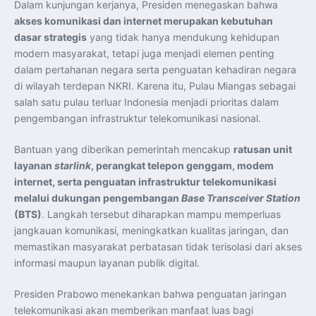
Dalam kunjungan kerjanya, Presiden menegaskan bahwa
Perkuat Kerja Sama Repatriasi Artefak Budaya
Menteri PKP dan Ketua DEN Perkuat Kolaborasi
akses komunikasi dan internet merupakan kebutuhan
Teknologi, Data, dan Pembiayaan Demi Percepatan
Program 3 Juta Rumah
dasar strategis
yang tidak hanya mendukung kehidupan
Pendaftaran MagangHub Angkatan II Batch 1 Dibuka
modern masyarakat, tetapi juga menjadi elemen penting
hingga 28 Juli 2026, Kesempatan Raih Pengalaman Kerja
dan Sertifikasi Kompetensi
dalam pertahanan negara serta penguatan kehadiran negara
KASAU Bekali 154 Perwira Remaja AAU 2026, Tekankan
di wilayah terdepan NKRI. Karena itu, Pulau Miangas sebagai
Integritas dan Profesionalisme sebagai Bekal
Pengabdian
salah satu pulau terluar Indonesia menjadi prioritas dalam
Menlu Sugiono Dorong Kemitraan ASEAN–Inggris yang
Lebih Erat Hadapi Tantangan Global
pengembangan infrastruktur telekomunikasi nasional.
Indonesia Dorong ASEAN dan Uni Eropa Perkuat
Stabilitas Global melalui Kemitraan Strategis
Menlu RI Dorong Kemitraan Ekonomi ASEAN–Korea
Bantuan yang diberikan pemerintah mencakup
ratusan unit
Selatan untuk Perkuat Ketahanan Kawasan
layanan
starlink
, perangkat telepon genggam, modem
Kemitraan ASEAN–Kanada Perkuat Ketahanan Ekonomi,
Pangan, dan Energi Kawasan
internet, serta penguatan infrastruktur telekomunikasi
ASEAN dan India Perkuat Ketahanan Kawasan lewat
melalui dukungan pengembangan
Base Transceiver Station
Kerja Sama Maritim, Ekonomi, dan Kesehatan
BI Pertahankan BI-Rate 5,75 Persen untuk Jaga
(BTS)
. Langkah tersebut diharapkan mampu memperluas
Stabilitas dan Dukung Pertumbuhan Ekonomi
Kepala BGN Sudaryono Tegaskan Komitmen Perkuat
jangkauan komunikasi, meningkatkan kualitas jaringan, dan
Transparansi dan Akuntabilitas Program Makan Bergizi
memastikan masyarakat perbatasan tidak terisolasi dari akses
Gratis
informasi maupun layanan publik digital.
Presiden Prabowo menekankan bahwa penguatan jaringan
telekomunikasi akan memberikan manfaat luas bagi