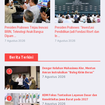
Presiden Prabowo Tinjau Inovasi
Presiden Prabowo: “Investasi
BRIN, Teknologi Anak Bangsa
Pendidikan Jadi Fondasi Riset dan
Dipam ...
In ...
7 Agustus 2026
7 Agustus 2026
Berita Terkini
Dengar Keluhan Mahasiswa Alor, Mentan
1
Amran Instruksikan “Bulog Kirim Beras”
7 Agustus 2026
KDM Fokus Tuntaskan Layanan Dasar dan
2
Konektivitas Jawa Barat pada 2027
7 Agustus 2026