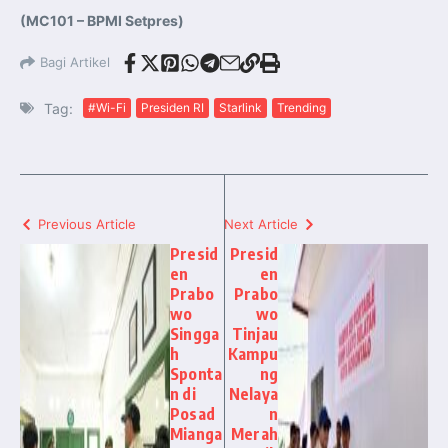
(MC101 – BPMI Setpres)
Bagi Artikel
Tag:
#Wi-Fi
Presiden RI
Starlink
Trending
Previous Article
Next Article
Presid
Presid
en
en
Prabo
Prabo
wo
wo
Singga
Tinjau
h
Kampu
Sponta
ng
n di
Nelaya
Posad
n
Mianga
Merah