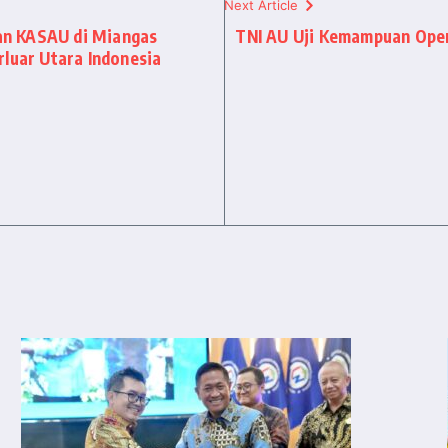
Next Article
n KASAU di Miangas
TNI AU Uji Kemampuan Opera
rluar Utara Indonesia