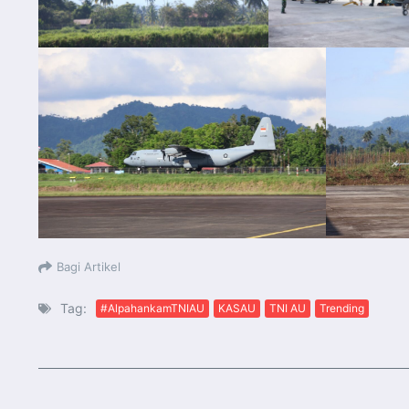
Bagi Artikel
Tag:
#AlpahankamTNIAU
KASAU
TNI AU
Trending