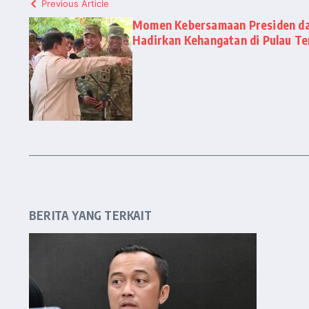
Previous Article
Momen Kebersamaan Presiden da
Hadirkan Kehangatan di Pulau Te
BERITA YANG TERKAIT