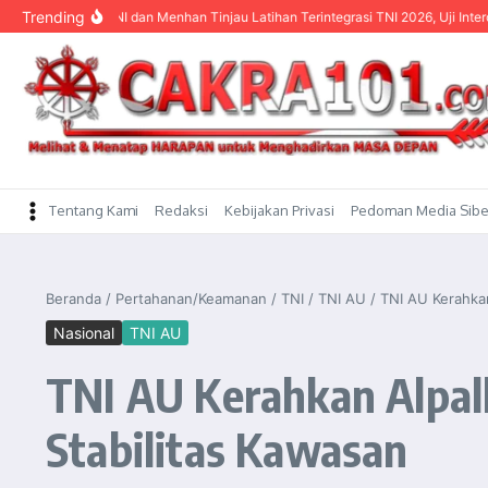
content
Trending
lima TNI dan Menhan Tinjau Latihan Terintegrasi TNI 2026, Uji Interoperabilitas 
Tentang Kami
Redaksi
Kebijakan Privasi
Pedoman Media Sibe
Beranda
/
Pertahanan/Keamanan
/
TNI
/
TNI AU
/
TNI AU Kerahkan
Nasional
TNI AU
TNI AU Kerahkan Alpal
Stabilitas Kawasan