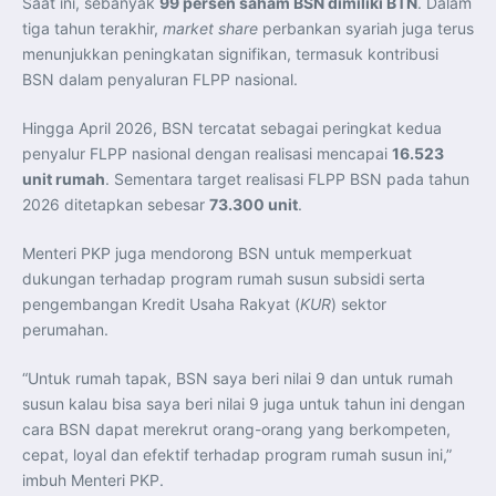
Saat ini, sebanyak
99 persen saham BSN dimiliki BTN
. Dalam
tiga tahun terakhir,
market share
perbankan syariah juga terus
menunjukkan peningkatan signifikan, termasuk kontribusi
BSN dalam penyaluran FLPP nasional.
Hingga April 2026, BSN tercatat sebagai peringkat kedua
penyalur FLPP nasional dengan realisasi mencapai
16.523
unit rumah
. Sementara target realisasi FLPP BSN pada tahun
2026 ditetapkan sebesar
73.300 unit
.
Menteri PKP juga mendorong BSN untuk memperkuat
dukungan terhadap program rumah susun subsidi serta
pengembangan Kredit Usaha Rakyat (
KUR
) sektor
perumahan.
“Untuk rumah tapak, BSN saya beri nilai 9 dan untuk rumah
susun kalau bisa saya beri nilai 9 juga untuk tahun ini dengan
cara BSN dapat merekrut orang-orang yang berkompeten,
cepat, loyal dan efektif terhadap program rumah susun ini,”
imbuh Menteri PKP.