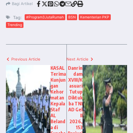
Bagi Artikel
Tag:
#Program3JutaRumah
BSN
Kementerian PKP
Trending
Previous Article
Next Article
KASAL
Danrin
Terima
dam
Kunjun
XVIII/K
gan
asuari
Kehor
Tutup
matan
Diktuk
Kepala
ba TNI
Staf
AD Gel
AL
II
Beland
2026,
a di
153