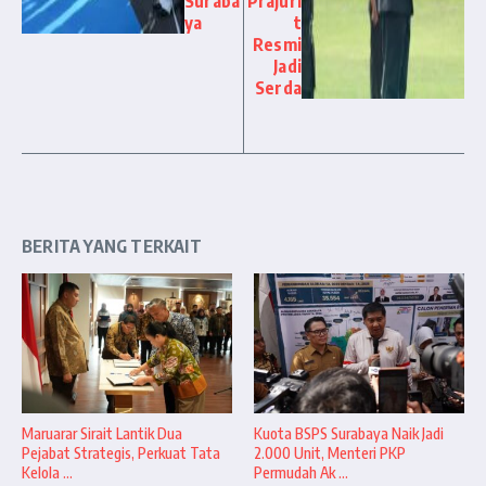
Suraba
Prajuri
ya
t
Resmi
Jadi
Serda
BERITA YANG TERKAIT
Maruarar Sirait Lantik Dua
Kuota BSPS Surabaya Naik Jadi
Pejabat Strategis, Perkuat Tata
2.000 Unit, Menteri PKP
Kelola ...
Permudah Ak ...