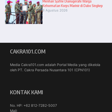
Menhan Sjafrie Dianugerahi Warga
Kehormatan Korps Marinir di Dabo Singkep
6 Agustus 2026
CAKRA101.COM
Media Cakra101.com adalah Portal Media yang dikelola
oleh PT. Cakra Persada Nusantara 101 (CPN101)
KONTAK KAMI
No. HP: +62 812-7282-5007
Mail: