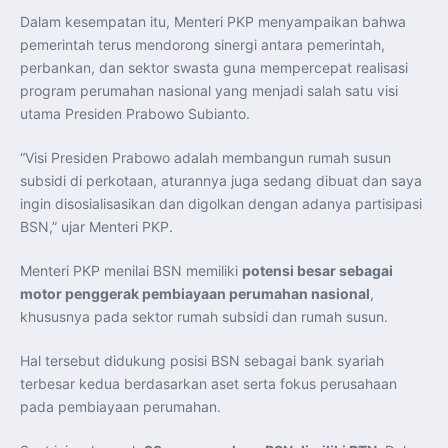
Perkuat Kerja Sama Repatriasi Artefak Budaya
Dalam kesempatan itu, Menteri PKP menyampaikan bahwa
Menteri PKP dan Ketua DEN Perkuat Kolaborasi
Teknologi, Data, dan Pembiayaan Demi Percepatan
pemerintah terus mendorong sinergi antara pemerintah,
Program 3 Juta Rumah
Pendaftaran MagangHub Angkatan II Batch 1 Dibuka
perbankan, dan sektor swasta guna mempercepat realisasi
hingga 28 Juli 2026, Kesempatan Raih Pengalaman Kerja
program perumahan nasional yang menjadi salah satu visi
dan Sertifikasi Kompetensi
KASAU Bekali 154 Perwira Remaja AAU 2026, Tekankan
utama Presiden Prabowo Subianto.
Integritas dan Profesionalisme sebagai Bekal
Pengabdian
Menlu Sugiono Dorong Kemitraan ASEAN–Inggris yang
“Visi Presiden Prabowo adalah membangun rumah susun
Lebih Erat Hadapi Tantangan Global
Indonesia Dorong ASEAN dan Uni Eropa Perkuat
subsidi di perkotaan, aturannya juga sedang dibuat dan saya
Stabilitas Global melalui Kemitraan Strategis
ingin disosialisasikan dan digolkan dengan adanya partisipasi
Menlu RI Dorong Kemitraan Ekonomi ASEAN–Korea
Selatan untuk Perkuat Ketahanan Kawasan
BSN,” ujar Menteri PKP.
Kemitraan ASEAN–Kanada Perkuat Ketahanan Ekonomi,
Pangan, dan Energi Kawasan
ASEAN dan India Perkuat Ketahanan Kawasan lewat
Menteri PKP menilai BSN memiliki
potensi besar sebagai
Kerja Sama Maritim, Ekonomi, dan Kesehatan
motor penggerak pembiayaan perumahan nasional
,
BI Pertahankan BI-Rate 5,75 Persen untuk Jaga
Stabilitas dan Dukung Pertumbuhan Ekonomi
khususnya pada sektor rumah subsidi dan rumah susun.
Kepala BGN Sudaryono Tegaskan Komitmen Perkuat
Transparansi dan Akuntabilitas Program Makan Bergizi
Gratis
Hal tersebut didukung posisi BSN sebagai bank syariah
terbesar kedua berdasarkan aset serta fokus perusahaan
pada pembiayaan perumahan.