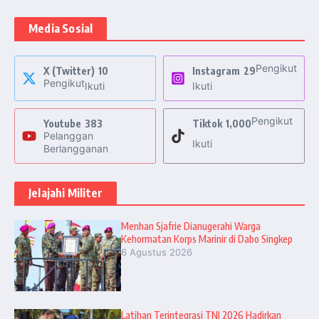
Media Sosial
Pengikut
X (Twitter)
10
Instagram
29
Pengikut
Ikuti
Ikuti
Pengikut
Youtube
383
Tiktok
1,000
Pelanggan
Ikuti
Berlangganan
Jelajahi Militer
Menhan Sjafrie Dianugerahi Warga
Kehormatan Korps Marinir di Dabo Singkep
6 Agustus 2026
Latihan Terintegrasi TNI 2026 Hadirkan