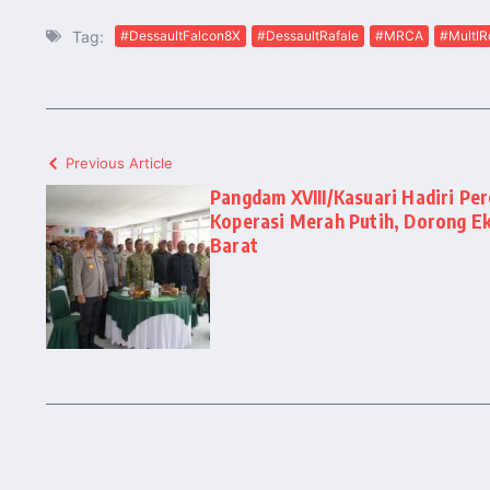
Tag:
#DessaultFalcon8X
#DessaultRafale
#MRCA
#MultIR
Previous Article
Pangdam XVIII/Kasuari Hadiri Pe
Koperasi Merah Putih, Dorong E
Barat