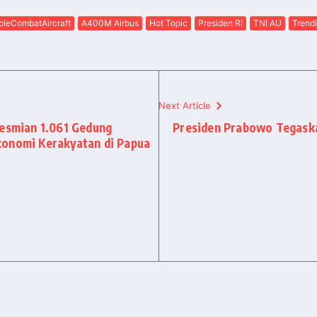
oleCombatAircraft
A400M Airbus
Hot Topic
Presiden RI
TNI AU
Trend
Next Article
resmian 1.061 Gedung
Presiden Prabowo Tegask
konomi Kerakyatan di Papua