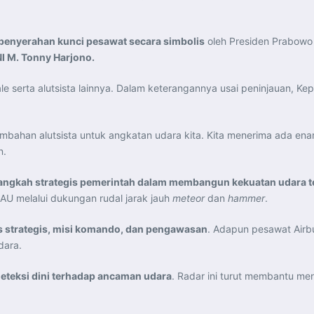
penyerahan kunci pesawat secara simbolis
oleh Presiden Prabowo
 M. Tonny Harjono.
le serta alutsista lainnya. Dalam keterangannya usai peninjauan, 
nambahan alutsista untuk angkatan udara kita. Kita menerima ada e
n.
angkah strategis pemerintah dalam membangun kekuatan udara te
U melalui dukungan rudal jarak jauh
meteor
dan
hammer
.
s strategis, misi komando, dan pengawasan
. Adapun pesawat Air
dara.
deteksi dini terhadap ancaman udara
. Radar ini turut membantu m