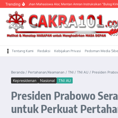
content
Trending
gar Keluhan Mahasiswa Alor, Mentan Amran Instruksikan “Bulog Kirim Beras”
Tentang Kami
Redaksi
Kebijakan Privasi
Pedoman Media Sibe
Beranda
/
Pertahanan/Keamanan
/
TNI
/
TNI AU
/
Presiden Prabo
Kepresidenan
Nasional
TNI AU
Presiden Prabowo Sera
untuk Perkuat Pertah