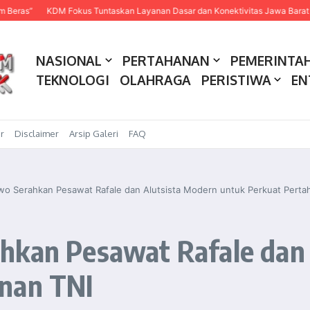
KDM Fokus Tuntaskan Layanan Dasar dan Konektivitas Jawa Barat pada 2027
NASIONAL
PERTAHANAN
PEMERINTA
TEKNOLOGI
OLAHRAGA
PERISTIWA
EN
r
Disclaimer
Arsip Galeri
FAQ
wo Serahkan Pesawat Rafale dan Alutsista Modern untuk Perkuat Perta
hkan Pesawat Rafale dan
anan TNI