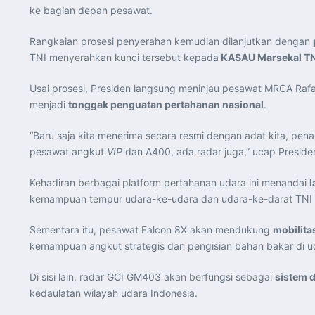
ke bagian depan pesawat.
Rangkaian prosesi penyerahan kemudian dilanjutkan dengan
TNI menyerahkan kunci tersebut kepada
KASAU Marsekal TNI
Usai prosesi, Presiden langsung meninjau pesawat MRCA Rafa
menjadi
tonggak penguatan pertahanan nasional
.
“Baru saja kita menerima secara resmi dengan adat kita, pe
pesawat angkut
VIP
dan A400, ada radar juga,” ucap Preside
Kehadiran berbagai platform pertahanan udara ini menandai
l
kemampuan tempur udara-ke-udara dan udara-ke-darat TNI A
Sementara itu, pesawat Falcon 8X akan mendukung
mobilita
kemampuan angkut strategis dan pengisian bahan bakar di u
Di sisi lain, radar GCI GM403 akan berfungsi sebagai
sistem 
kedaulatan wilayah udara Indonesia.