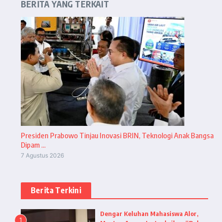
BERITA YANG TERKAIT
Presiden Prabowo Tinjau Inovasi BRIN, Teknologi Anak Bangsa
Dipam ...
7 Agustus 2026
Berita Terkini
Dengar Keluhan Mahasiswa Alor,
1