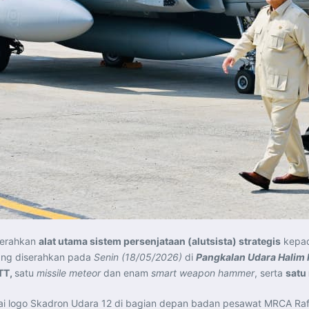
yerahkan
alat utama sistem persenjataan (alutsista) strategis
kepad
yang diserahkan pada
Senin (18/05/2026)
di
Pangkalan Udara Halim
TT,
satu
missile meteor
dan enam
smart weapon hammer
, serta
satu
i logo Skadron Udara 12 di bagian depan badan pesawat MRCA Rafal