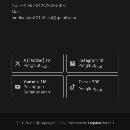
No. HP: +62 812-7282-5007
Mail:
mediacakra101official@gmail.com
X (Twitter)
19
Instagram
19
Pengikut
Pengikut
Ikuti
Ikuti
Youtube
216
Tiktok
200
Pelanggan
Pengikut
Ikuti
Berlangganan
PT. CPN101 @Copyright 2026 | Powered by
Majalah Berita X