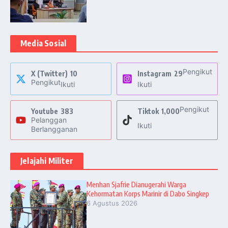
Media Sosial
Pengikut
X (Twitter)
10
Instagram
29
Pengikut
Ikuti
Ikuti
Pengikut
Youtube
383
Tiktok
1,000
Pelanggan
Ikuti
Berlangganan
Jelajahi Militer
Menhan Sjafrie Dianugerahi Warga
Kehormatan Korps Marinir di Dabo Singkep
6 Agustus 2026