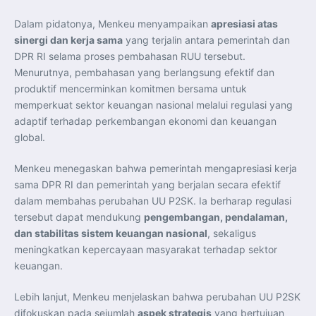
Perkuat Kerja Sama Repatriasi Artefak Budaya
Menteri PKP dan Ketua DEN Perkuat Kolaborasi
Dalam pidatonya, Menkeu menyampaikan
apresiasi atas
Teknologi, Data, dan Pembiayaan Demi Percepatan
Program 3 Juta Rumah
sinergi dan kerja sama
yang terjalin antara pemerintah dan
Pendaftaran MagangHub Angkatan II Batch 1 Dibuka
hingga 28 Juli 2026, Kesempatan Raih Pengalaman Kerja
DPR RI selama proses pembahasan RUU tersebut.
dan Sertifikasi Kompetensi
Menurutnya, pembahasan yang berlangsung efektif dan
KASAU Bekali 154 Perwira Remaja AAU 2026, Tekankan
Integritas dan Profesionalisme sebagai Bekal
produktif mencerminkan komitmen bersama untuk
Pengabdian
memperkuat sektor keuangan nasional melalui regulasi yang
Menlu Sugiono Dorong Kemitraan ASEAN–Inggris yang
Lebih Erat Hadapi Tantangan Global
adaptif terhadap perkembangan ekonomi dan keuangan
Indonesia Dorong ASEAN dan Uni Eropa Perkuat
Stabilitas Global melalui Kemitraan Strategis
global.
Menlu RI Dorong Kemitraan Ekonomi ASEAN–Korea
Selatan untuk Perkuat Ketahanan Kawasan
Kemitraan ASEAN–Kanada Perkuat Ketahanan Ekonomi,
Menkeu menegaskan bahwa pemerintah mengapresiasi kerja
Pangan, dan Energi Kawasan
sama DPR RI dan pemerintah yang berjalan secara efektif
ASEAN dan India Perkuat Ketahanan Kawasan lewat
Kerja Sama Maritim, Ekonomi, dan Kesehatan
dalam membahas perubahan UU P2SK. Ia berharap regulasi
BI Pertahankan BI-Rate 5,75 Persen untuk Jaga
tersebut dapat mendukung
pengembangan, pendalaman,
Stabilitas dan Dukung Pertumbuhan Ekonomi
Kepala BGN Sudaryono Tegaskan Komitmen Perkuat
dan stabilitas sistem keuangan nasional
, sekaligus
Transparansi dan Akuntabilitas Program Makan Bergizi
Gratis
meningkatkan kepercayaan masyarakat terhadap sektor
keuangan.
Lebih lanjut, Menkeu menjelaskan bahwa perubahan UU P2SK
difokuskan pada sejumlah
aspek strategis
yang bertujuan