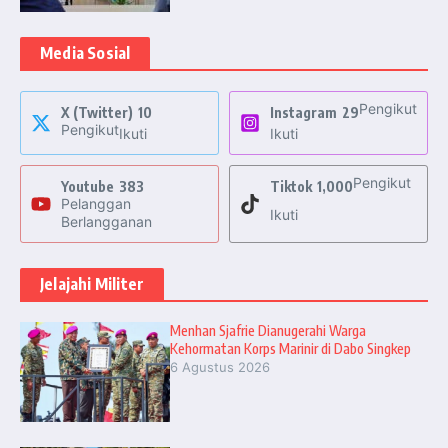
Media Sosial
Pengikut
X (Twitter)
10
Instagram
29
Pengikut
Ikuti
Ikuti
Pengikut
Youtube
383
Tiktok
1,000
Pelanggan
Ikuti
Berlangganan
Jelajahi Militer
Menhan Sjafrie Dianugerahi Warga
Kehormatan Korps Marinir di Dabo Singkep
6 Agustus 2026