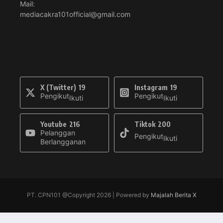
Mail:
mediacakra101official@gmail.com
X (Twitter)
19
Instagram
19
Pengikut
Pengikut
Ikuti
Ikuti
Youtube
216
Tiktok
200
Pelanggan
Pengikut
Ikuti
Berlangganan
PT. CPN101 @Copyright 2026 | Powered by
Majalah Berita X