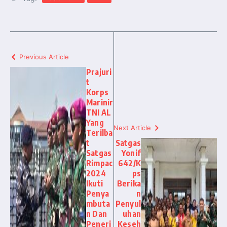
Previous Article
Prajuri
t
Korps
Marinir
TNI AL
Yang
Next Article
Terilba
t
Satgas
Satgas
Yonif
Rimpac
642/K
2024
ps
Ikuti
Berika
Penya
n
mbuta
Penyul
n Dan
uhan
Peneri
Keseh