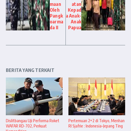
maan
atan
Oleh
Kepad
Pangk
a Anak-
oarma
Anak
da II
Papua
BERITA YANG TERKAIT
Dislitbangau Uji Performa Roket
Pertemuan 2+2 di Tokyo, Menhan
WAFAR RD-702, Perkuat
RI Sjafrie : Indonesia–Jepang Ting