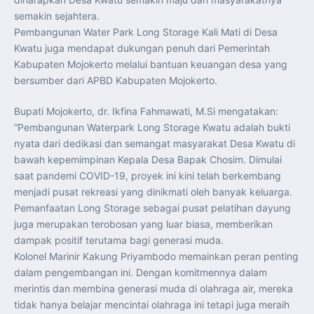
Perkuat Kerja Sama Repatriasi Artefak Budaya
semakin sejahtera.
Menteri PKP dan Ketua DEN Perkuat Kolaborasi
Teknologi, Data, dan Pembiayaan Demi Percepatan
Pembangunan Water Park Long Storage Kali Mati di Desa
Program 3 Juta Rumah
Pendaftaran MagangHub Angkatan II Batch 1 Dibuka
Kwatu juga mendapat dukungan penuh dari Pemerintah
hingga 28 Juli 2026, Kesempatan Raih Pengalaman Kerja
Kabupaten Mojokerto melalui bantuan keuangan desa yang
dan Sertifikasi Kompetensi
KASAU Bekali 154 Perwira Remaja AAU 2026, Tekankan
bersumber dari APBD Kabupaten Mojokerto.
Integritas dan Profesionalisme sebagai Bekal
Pengabdian
Menlu Sugiono Dorong Kemitraan ASEAN–Inggris yang
Bupati Mojokerto, dr. Ikfina Fahmawati, M.Si mengatakan:
Lebih Erat Hadapi Tantangan Global
Indonesia Dorong ASEAN dan Uni Eropa Perkuat
“Pembangunan Waterpark Long Storage Kwatu adalah bukti
Stabilitas Global melalui Kemitraan Strategis
nyata dari dedikasi dan semangat masyarakat Desa Kwatu di
Menlu RI Dorong Kemitraan Ekonomi ASEAN–Korea
Selatan untuk Perkuat Ketahanan Kawasan
bawah kepemimpinan Kepala Desa Bapak Chosim. Dimulai
Kemitraan ASEAN–Kanada Perkuat Ketahanan Ekonomi,
saat pandemi COVID-19, proyek ini kini telah berkembang
Pangan, dan Energi Kawasan
ASEAN dan India Perkuat Ketahanan Kawasan lewat
menjadi pusat rekreasi yang dinikmati oleh banyak keluarga.
Kerja Sama Maritim, Ekonomi, dan Kesehatan
Pemanfaatan Long Storage sebagai pusat pelatihan dayung
BI Pertahankan BI-Rate 5,75 Persen untuk Jaga
Stabilitas dan Dukung Pertumbuhan Ekonomi
juga merupakan terobosan yang luar biasa, memberikan
Kepala BGN Sudaryono Tegaskan Komitmen Perkuat
Transparansi dan Akuntabilitas Program Makan Bergizi
dampak positif terutama bagi generasi muda.
Gratis
Kolonel Marinir Kakung Priyambodo memainkan peran penting
dalam pengembangan ini. Dengan komitmennya dalam
merintis dan membina generasi muda di olahraga air, mereka
tidak hanya belajar mencintai olahraga ini tetapi juga meraih