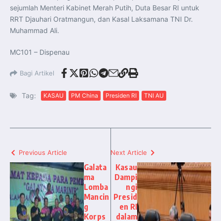
sejumlah Menteri Kabinet Merah Putih, Duta Besar RI untuk
RRT Djauhari Oratmangun, dan Kasal Laksamana TNI Dr.
Muhammad Ali.
MC101 – Dispenau
Bagi Artikel
Tag:
KASAU
PM China
Presiden RI
TNI AU
Previous Article
Next Article
Galata
Kasau
ma
Dampi
Lomba
ngi
Mancin
Presid
g
en RI
Korps
dalam