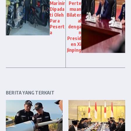
Marinir
Perte
Dipada
muan
ti Oleh
Bilater
Para
al
Pesert
denga
a
n
Presid
en Xi
Jinping
BERITA YANG TERKAIT