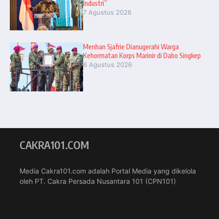
Industri”
7 Agustus 2026
Menhan Sjafrie Dianugerahi Warga
Kehormatan Korps Marinir di Dabo Singkep
6 Agustus 2026
CAKRA101.COM
Media Cakra101.com adalah Portal Media yang dikelola
oleh PT. Cakra Persada Nusantara 101 (CPN101)