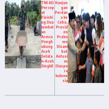
TNI AD
Kunjun
Percep
gan
at
Perdan
Finishi
a ke
ng Dua
Cebu,
Jembat
Presid
an
en
Armco
Prabo
Pengh
wo
ubung
Disam
Aceh
but
Selata
Antusi
n–Aceh
as
Singkil
Diaspo
ra
Indone
sia