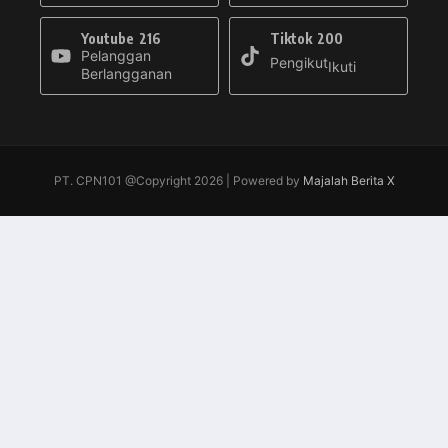
Youtube
216
Tiktok
200
Pelanggan
Pengikut
Ikuti
Berlangganan
PT. CPN101 @Copyright 2026 | Powered by
Majalah Berita X