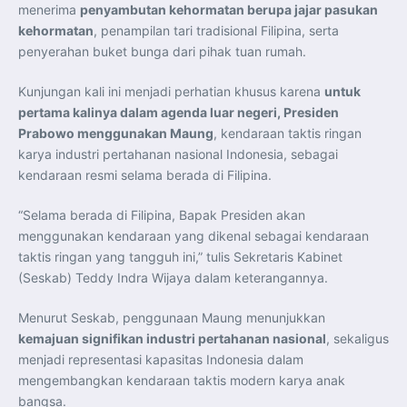
Perkuat Kerja Sama Repatriasi Artefak Budaya
menerima
penyambutan kehormatan berupa jajar pasukan
Menteri PKP dan Ketua DEN Perkuat Kolaborasi
kehormatan
, penampilan tari tradisional Filipina, serta
Teknologi, Data, dan Pembiayaan Demi Percepatan
Program 3 Juta Rumah
penyerahan buket bunga dari pihak tuan rumah.
Pendaftaran MagangHub Angkatan II Batch 1 Dibuka
hingga 28 Juli 2026, Kesempatan Raih Pengalaman Kerja
dan Sertifikasi Kompetensi
Kunjungan kali ini menjadi perhatian khusus karena
untuk
KASAU Bekali 154 Perwira Remaja AAU 2026, Tekankan
Integritas dan Profesionalisme sebagai Bekal
pertama kalinya dalam agenda luar negeri, Presiden
Pengabdian
Prabowo menggunakan Maung
, kendaraan taktis ringan
Menlu Sugiono Dorong Kemitraan ASEAN–Inggris yang
Lebih Erat Hadapi Tantangan Global
karya industri pertahanan nasional Indonesia, sebagai
Indonesia Dorong ASEAN dan Uni Eropa Perkuat
kendaraan resmi selama berada di Filipina.
Stabilitas Global melalui Kemitraan Strategis
Menlu RI Dorong Kemitraan Ekonomi ASEAN–Korea
Selatan untuk Perkuat Ketahanan Kawasan
“Selama berada di Filipina, Bapak Presiden akan
Kemitraan ASEAN–Kanada Perkuat Ketahanan Ekonomi,
Pangan, dan Energi Kawasan
menggunakan kendaraan yang dikenal sebagai kendaraan
ASEAN dan India Perkuat Ketahanan Kawasan lewat
Kerja Sama Maritim, Ekonomi, dan Kesehatan
taktis ringan yang tangguh ini,” tulis Sekretaris Kabinet
BI Pertahankan BI-Rate 5,75 Persen untuk Jaga
(Seskab) Teddy Indra Wijaya dalam keterangannya.
Stabilitas dan Dukung Pertumbuhan Ekonomi
Kepala BGN Sudaryono Tegaskan Komitmen Perkuat
Transparansi dan Akuntabilitas Program Makan Bergizi
Menurut Seskab, penggunaan Maung menunjukkan
Gratis
kemajuan signifikan industri pertahanan nasional
, sekaligus
menjadi representasi kapasitas Indonesia dalam
mengembangkan kendaraan taktis modern karya anak
bangsa.