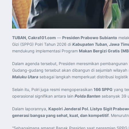
TUBAN, Cakra101.com
—
Presiden Prabowo Subianto
mela
Gizi (SPPG) Polri Tahun 2026 di
Kabupaten Tuban, Jawa Tim
mendukung implementasi Program
Makan Bergizi Gratis (M
Dalam agenda tersebut, Presiden meresmikan pembangunan
Gudang-gudang tersebut akan dibangun di sejumlah wilayah s
Maluku Utara
sebagai langkah memperkuat distribusi logistik
Selain itu, Polri juga resmi mengoperasikan
166 SPPG
yang te
operasional signifikan antara lain
Polda Banten
sebanyak 39 u
Dalam laporannya,
Kapolri Jenderal Pol. Listyo Sigit Prabow
generasi bangsa yang sehat, kuat, dan kompetitif
. Menurutn
“Sebagaimana amanat Bapak Presiden saat peresmian SPPG P