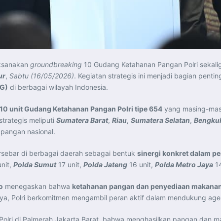
ksanakan
groundbreaking
10 Gudang Ketahanan Pangan Polri sekal
ur
,
Sabtu (16/05/2026)
. Kegiatan strategis ini menjadi bagian penti
BG)
di berbagai wilayah Indonesia.
10 unit Gudang Ketahanan Pangan Polri tipe 654
yang masing-masi
trategis meliputi
Sumatera Barat
,
Riau
,
Sumatera Selatan
,
Bengku
 pangan nasional.
rsebar di berbagai daerah sebagai bentuk
sinergi konkret dalam p
nit,
Polda Sumut
17 unit,
Polda Jateng
16 unit,
Polda Metro Jaya
14
o
menegaskan bahwa
ketahanan pangan dan penyediaan makanan
ya, Polri berkomitmen mengambil peran aktif dalam mendukung agend
olri di Palmerah Jakarta Barat, bahwa menghasilkan pangan dan 