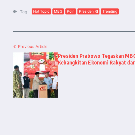
Tag:
Hot Topic
MBG
Polri
Presiden RI
Trending
Previous Article
Presiden Prabowo Tegaskan MBG
Kebangkitan Ekonomi Rakyat dar