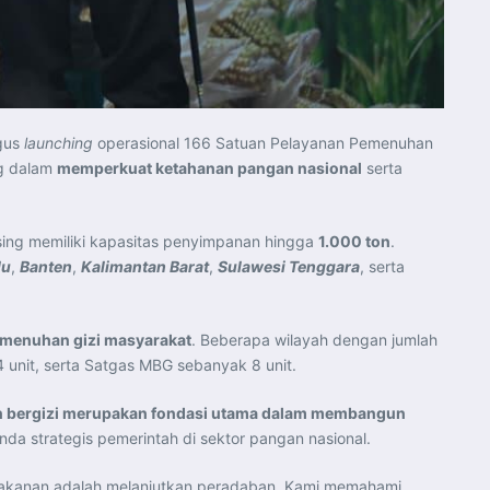
igus
launching
operasional 166 Satuan Pelayanan Pemenuhan
ng dalam
memperkuat ketahanan pangan nasional
serta
ng memiliki kapasitas penyimpanan hingga
1.000 ton
.
lu
,
Banten
,
Kalimantan Barat
,
Sulawesi Tenggara
, serta
emenuhan gizi masyarakat
. Beberapa wilayah dengan jumlah
 unit, serta Satgas MBG sebanyak 8 unit.
 bergizi merupakan fondasi utama dalam membangun
a strategis pemerintah di sektor pangan nasional.
makanan adalah melanjutkan peradaban. Kami memahami