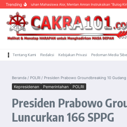
content
Trending
ar Keluhan Mahasiswa Alor, Mentan Amran Instruksikan “Bulog Kirim Beras”
Tentang Kami
Redaksi
Kebijakan Privasi
Pedoman Media Sibe
Beranda
/
POLRI
/
Presiden Prabowo Groundbreaking 10 Gudang 
Kepresidenan
Pemerintahan
POLRI
Presiden Prabowo Grou
Luncurkan 166 SPPG