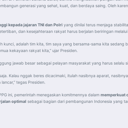
angun generasi yang sehat, kuat, dan berdaya saing. Oleh karena i
nggi kepada jajaran TNI dan Polri
yang dinilai terus menjaga stabili
iban, dan kesejahteraan rakyat harus berjalan beriringan melalui 
kunci, adalah tim kita, tim saya yang bersama-sama kita sedang b
emua kekayaan rakyat kita,” ujar Presiden.
gung jawab besar sebagai pelayan masyarakat yang harus selalu sia
 saja. Kalau nggak beres dicacimaki, itulah nasibnya aparat, nasibny
lancar,” tegas Presiden.
SPPG ini, pemerintah menegaskan komitmennya dalam
memperkuat ca
jalan optimal
sebagai bagian dari pembangunan Indonesia yang tan