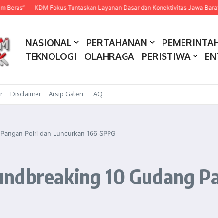
KDM Fokus Tuntaskan Layanan Dasar dan Konektivitas Jawa Barat pada 2027
NASIONAL
PERTAHANAN
PEMERINTA
TEKNOLOGI
OLAHRAGA
PERISTIWA
EN
r
Disclaimer
Arsip Galeri
FAQ
Pangan Polri dan Luncurkan 166 SPPG
ndbreaking 10 Gudang Pa