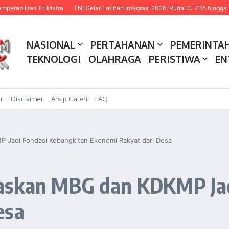
 Tri Matra
TNI Gelar Latihan Integrasi 2026, Rudal C-705 hingga USV Kamika
NASIONAL
PERTAHANAN
PEMERINTA
TEKNOLOGI
OLAHRAGA
PERISTIWA
EN
r
Disclaimer
Arsip Galeri
FAQ
Jadi Fondasi Kebangkitan Ekonomi Rakyat dari Desa
askan MBG dan KDKMP Jad
esa