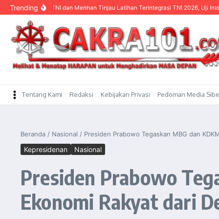
content
Trending
lima TNI dan Menhan Tinjau Latihan Terintegrasi TNI 2026, Uji Interoperabilitas
Tentang Kami
Redaksi
Kebijakan Privasi
Pedoman Media Sibe
Beranda
/
Nasional
/
Presiden Prabowo Tegaskan MBG dan KDKMP 
Kepresidenan
Nasional
Presiden Prabowo Teg
Ekonomi Rakyat dari D