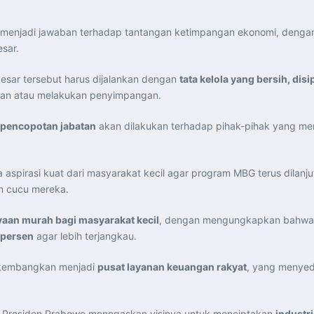
ni menjadi jawaban terhadap tantangan ketimpangan ekonomi, deng
sar.
sar tersebut harus dijalankan dengan
tata kelola yang bersih, disi
an atau melakukan penyimpangan.
 pencopotan jabatan
akan dilakukan terhadap pihak-pihak yang mer
aspirasi kuat dari masyarakat kecil agar program MBG terus dilanj
n cucu mereka.
aan murah bagi masyarakat kecil
, dengan mengungkapkan bahwa p
 persen
agar lebih terjangkau.
ikembangkan menjadi
pusat layanan keuangan rakyat
, yang menyed
, Presiden Prabowo menegaskan visinya untuk menciptakan
industr