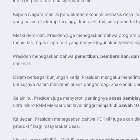
lebih berpihak pada masyarakat kecil.
Kepala Negara menilai pendekatan ekonomi berbasis desa i
yang selama ini kerap terpinggirkan oleh dominasi pemodal be
Meski demikian, Presiden juga menegaskan bahwa program be
menindak tegas siapa pun yang menyalahgunakan kewenang
Presiden menegaskan bahwa
penertiban, pembersihan, dan
nasional.
Dalam berbagai kunjungan kerja, Presiden mengaku menerima 
khususnya dalam menjamin akses pangan bagi anak-anak da
Selain itu, Presiden juga menyoroti pentingnya
akses pembiay
ultra mikro PNM Mekaar dari level tinggi menjadi
di bawah 10
Ke depan, Presiden menegaskan bahwa KDKMP juga akan d
produktif bagi masyarakat desa.
Melalui integrasi MBG, KDKMP, dan akses pembiayaan murah