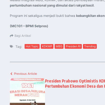
pertumbuhan nasional yang dimulai dari rakyat kecil
.
Program ini sekaligus menjadi bukti bahwa
kebangkitan ekono
(MC101 – BPMI Setpres)
Bagi Artikel
Tag:
Hot Topic
KDKMP
MBG
Presiden RI
Trending
Previous Article
Presiden Prabowo Optimistis KD
Pertumbuhan Ekonomi Desa dan 