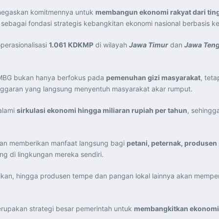
negaskan komitmennya untuk
membangun ekonomi rakyat dari tin
sebagai fondasi strategis kebangkitan ekonomi nasional berbasis k
perasionalisasi
1.061 KDKMP
di wilayah
Jawa Timur
dan
Jawa Ten
MBG bukan hanya berfokus pada
pemenuhan gizi masyarakat
, tet
 anggaran yang langsung menyentuh masyarakat akar rumput.
alami
sirkulasi ekonomi hingga miliaran rupiah per tahun
, sehingg
kan memberikan manfaat langsung bagi
petani, peternak, produsen
ng di lingkungan mereka sendiri.
 ikan, hingga produsen tempe dan pangan lokal lainnya akan memper
upakan strategi besar pemerintah untuk
membangkitkan ekonomi 