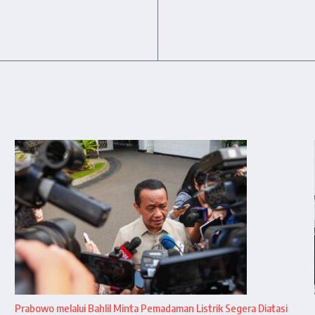
Prabowo melalui Bahlil Minta Pemadaman Listrik Segera Diatasi