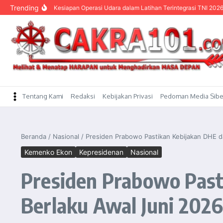
content
Trending
TNI AU Uji Kesiapan Operasi Udara dalam Latihan Terintegrasi TNI 2026
KASA
Tentang Kami
Redaksi
Kebijakan Privasi
Pedoman Media Sibe
Beranda
/
Nasional
/
Presiden Prabowo Pastikan Kebijakan DHE da
Kemenko Ekon
Kepresidenan
Nasional
Presiden Prabowo Past
Berlaku Awal Juni 202