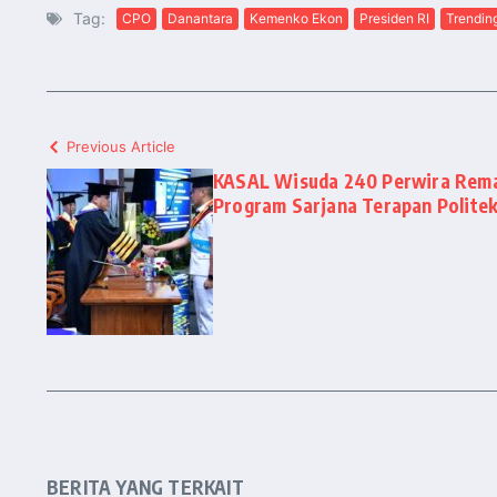
Tag:
CPO
Danantara
Kemenko Ekon
Presiden RI
Trendin
Previous Article
KASAL Wisuda 240 Perwira Rema
Program Sarjana Terapan Polite
BERITA YANG TERKAIT