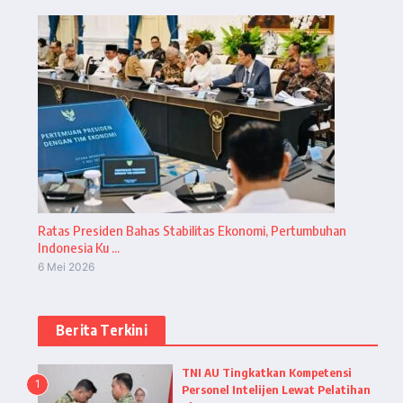
Ratas Presiden Bahas Stabilitas Ekonomi, Pertumbuhan
Indonesia Ku ...
6 Mei 2026
Berita Terkini
TNI AU Tingkatkan Kompetensi
1
Personel Intelijen Lewat Pelatihan