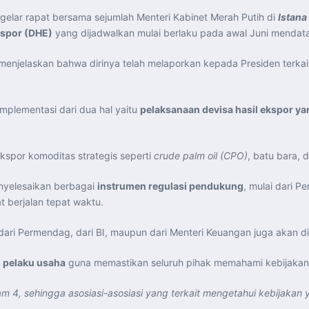
elar rapat bersama sejumlah Menteri Kabinet Merah Putih di
Istana
kspor (DHE)
yang dijadwalkan mulai berlaku pada awal Juni mendat
menjelaskan bahwa dirinya telah melaporkan kepada Presiden terkai
mplementasi dari dua hal yaitu
pelaksanaan devisa hasil ekspor y
kspor komoditas strategis seperti
crude palm oil (CPO)
, batu bara, 
nyelesaikan berbagai
instrumen regulasi pendukung
, mulai dari P
 berjalan tepat waktu.
dari Permendag, dari BI, maupun dari Menteri Keuangan juga akan dis
i pelaku usaha
guna memastikan seluruh pihak memahami kebijakan 
i jam 4, sehingga asosiasi-asosiasi yang terkait mengetahui kebijaka