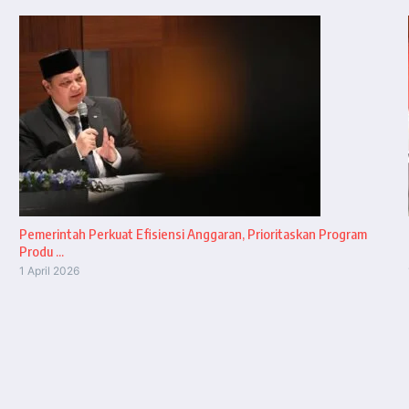
Pemerintah Perkuat Efisiensi Anggaran, Prioritaskan Program
Produ ...
1 April 2026