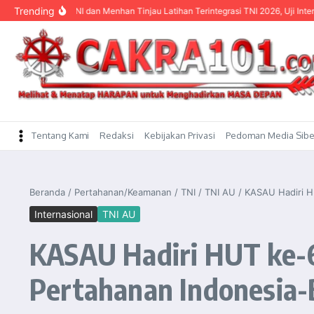
content
Trending
lima TNI dan Menhan Tinjau Latihan Terintegrasi TNI 2026, Uji Interoperabilitas 
Tentang Kami
Redaksi
Kebijakan Privasi
Pedoman Media Sibe
Beranda
/
Pertahanan/Keamanan
/
TNI
/
TNI AU
/
KASAU Hadiri H
Internasional
TNI AU
KASAU Hadiri HUT ke-
Pertahanan Indonesia-