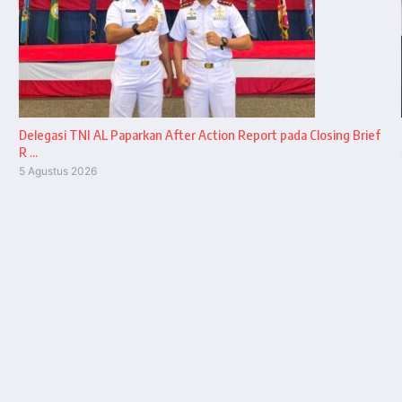
Delegasi TNI AL Paparkan After Action Report pada Closing Brief
R ...
5 Agustus 2026