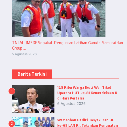
TNI AL-JMSDF Sepakati Penguatan Latihan Garuda-Samurai dan
Group ...
5 Agustus 2026
Berita Terkini
128 Ribu Warga Ikuti War Tiket
1
Upacara HUT ke-81 Kemerdekaan RI
di Hari Pertama
6 Agustus 2026
Wamenhan Hadiri Tasyakuran HUT
2
ke-69 LAN RI, Tekankan Penguatan