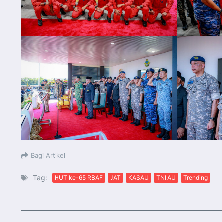
Bagi Artikel
Tag:
HUT ke-65 RBAF
JAT
KASAU
TNI AU
Trending