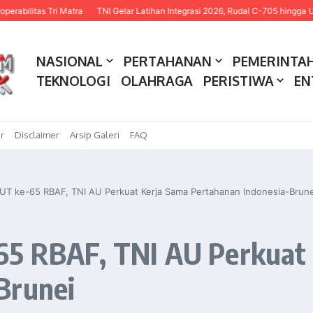
Tri Matra
TNI Gelar Latihan Integrasi 2026, Rudal C-705 hingga USV Kamika
NASIONAL
PERTAHANAN
PEMERINTA
TEKNOLOGI
OLAHRAGA
PERISTIWA
EN
r
Disclaimer
Arsip Galeri
FAQ
UT ke-65 RBAF, TNI AU Perkuat Kerja Sama Pertahanan Indonesia-Brune
65 RBAF, TNI AU Perkuat
Brunei