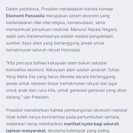
Perkuat Kerja Sama Repatriasi Artefak Budaya
Menteri PKP dan Ketua DEN Perkuat Kolaborasi
Dalam pidatonya, Presiden menjelaskan bahwa konsep
Teknologi, Data, dan Pembiayaan Demi Percepatan
Program 3 Juta Rumah
Ekonomi Pancasila
merupakan sistem ekonomi yang
Pendaftaran MagangHub Angkatan II Batch 1 Dibuka
berlandaskan nilai-nilai religius, kemanusiaan, serta
hingga 28 Juli 2026, Kesempatan Raih Pengalaman Kerja
dan Sertifikasi Kompetensi
memperkuat persatuan nasional. Menurut Kepala Negara,
KASAU Bekali 154 Perwira Remaja AAU 2026, Tekankan
salah satu implementasinya adalah melalui pengelolaan
Integritas dan Profesionalisme sebagai Bekal
Pengabdian
sumber daya alam yang bertanggung jawab untuk
Menlu Sugiono Dorong Kemitraan ASEAN–Inggris yang
Lebih Erat Hadapi Tantangan Global
kemakmuran seluruh rakyat Indonesia.
Indonesia Dorong ASEAN dan Uni Eropa Perkuat
Stabilitas Global melalui Kemitraan Strategis
Menlu RI Dorong Kemitraan Ekonomi ASEAN–Korea
“Kita percaya bahwa kekayaan alam bukan sekadar
Selatan untuk Perkuat Ketahanan Kawasan
komoditas ekonomi. Kekayaan alam adalah amanah Tuhan
Kemitraan ASEAN–Kanada Perkuat Ketahanan Ekonomi,
Pangan, dan Energi Kawasan
Yang Maha Esa yang harus dikelola secara bertanggung
ASEAN dan India Perkuat Ketahanan Kawasan lewat
jawab untuk sebesar-besar kemakmuran rakyat dan juga
Kerja Sama Maritim, Ekonomi, dan Kesehatan
BI Pertahankan BI-Rate 5,75 Persen untuk Jaga
untuk anak dan cucu kita, untuk generasi-generasi yang akan
Stabilitas dan Dukung Pertumbuhan Ekonomi
Kepala BGN Sudaryono Tegaskan Komitmen Perkuat
datang,” ujar Presiden.
Transparansi dan Akuntabilitas Program Makan Bergizi
Gratis
Presiden menekankan bahwa pembangunan ekonomi nasional
tidak boleh hanya berorientasi pada pertumbuhan semata,
melainkan harus memberikan
manfaat nyata bagi seluruh
lapisan masyarakat
, terutama kelompok yang paling