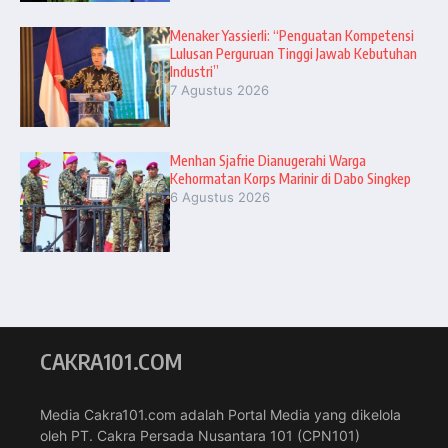
Menaker Yassierli: “Penguatan Kompetensi
Lulusan Perguruan Tinggi Jawab Kebutuhan
Industri”
7 Agustus 2026
Menhan Sjafrie Dianugerahi Warga
Kehormatan Korps Marinir di Dabo Singkep
6 Agustus 2026
CAKRA101.COM
Media Cakra101.com adalah Portal Media yang dikelola
oleh PT. Cakra Persada Nusantara 101 (CPN101)