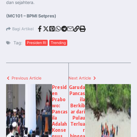
dan sejahtera.
(MC101 – BPMI Setpres)
Bagi Artikel
Tag:
Presiden RI
Trending
Previous Article
Next Article
Presid
Garuda
en
Pancas
Prabo
ila
wo:
Berkib
Pancas
ar dari
ila
Pulau
Adalah
Terlua
Konse
r
nsus
hingga