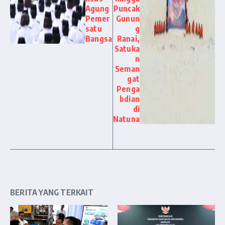
Agung
Puncak
Pemer
Gunun
satu
g
Bangsa
Ranai,
Satuka
n
Seman
gat
Penga
bdian
di
Natuna
BERITA YANG TERKAIT