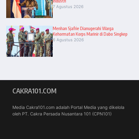
Industri”
7 Agustus 2026
Menhan Sjafrie Dianugerahi Warga
Kehormatan Korps Marinir di Dabo Singkep
6 Agustus 2026
CAKRA101.COM
Media Cakra101.com adalah Portal Media yang dikelola
oleh PT. Cakra Persada Nusantara 101 (CPN101)