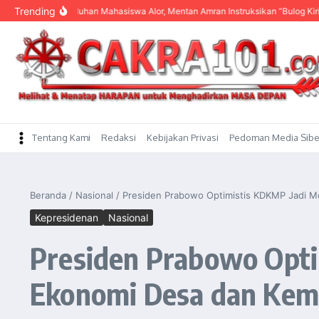
content
Trending
ar Keluhan Mahasiswa Alor, Mentan Amran Instruksikan “Bulog Kirim Beras”
Tentang Kami
Redaksi
Kebijakan Privasi
Pedoman Media Sibe
Beranda
/
Nasional
/
Presiden Prabowo Optimistis KDKMP Jadi M
Kepresidenan
Nasional
Presiden Prabowo Opt
Ekonomi Desa dan Kema