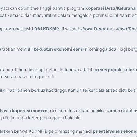
yatakan optimisme tinggi bahwa program
Koperasi Desa/Keluraha
uat kemandirian masyarakat dalam mengelola potensi lokal dan mem
perasionalisasi
1.061 KDKMP
di wilayah
Jawa Timur
dan
Jawa Ten
arapkan memiliki
kekuatan ekonomi sendiri
sehingga tidak lagi be
ertahun-tahun dihadapi petani Indonesia adalah
akses pupuk, keterb
 terserap pasar dengan baik.
ki hasil panen berkualitas tinggi, namun terkendala akses distribu
rbasis koperasi modern
, di mana desa akan memiliki sarana distribu
 dituju tanpa ketergantungan pihak lain.
enjelaskan bahwa KDKMP juga dirancang menjadi
pusat layanan ekono