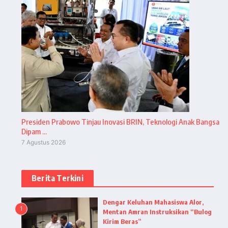
Presiden Prabowo Tinjau Inovasi BRIN, Teknologi Anak Bangsa
Dipam ...
7 Agustus 2026
Berita Terkini
Dengar Keluhan Mahasiswa Alor,
1
Mentan Amran Instruksikan “Bulog
Kirim Beras”