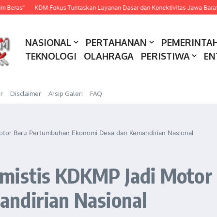
KDM Fokus Tuntaskan Layanan Dasar dan Konektivitas Jawa Barat pada 2027
NASIONAL
PERTAHANAN
PEMERINTA
TEKNOLOGI
OLAHRAGA
PERISTIWA
EN
r
Disclaimer
Arsip Galeri
FAQ
otor Baru Pertumbuhan Ekonomi Desa dan Kemandirian Nasional
imistis KDKMP Jadi Moto
ndirian Nasional