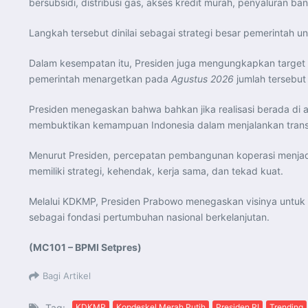
bersubsidi, distribusi gas, akses kredit murah, penyaluran b
Langkah tersebut dinilai sebagai strategi besar pemerintah
Dalam kesempatan itu, Presiden juga mengungkapkan target a
pemerintah menargetkan pada
Agustus 2026
jumlah tersebut
Presiden menegaskan bahwa bahkan jika realisasi berada di 
membuktikan kemampuan Indonesia dalam menjalankan transf
Menurut Presiden, percepatan pembangunan koperasi menja
memiliki strategi, kehendak, kerja sama, dan tekad kuat.
Melalui KDKMP, Presiden Prabowo menegaskan visinya unt
sebagai fondasi pertumbuhan nasional berkelanjutan.
(MC101 – BPMI Setpres)
Bagi Artikel
Tag:
KDKMP
Kopdeskel Merah Putih
Presiden RI
Trending