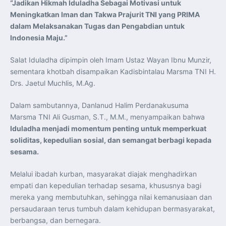
“Jadikan Hikmah Iduladha Sebagai Motivasi untuk
Indonesia Dorong ASEAN dan Uni Eropa Perkuat
Stabilitas Global melalui Kemitraan Strategis
Meningkatkan Iman dan Takwa Prajurit TNI yang PRIMA
Menlu RI Dorong Kemitraan Ekonomi ASEAN–Korea
Selatan untuk Perkuat Ketahanan Kawasan
dalam Melaksanakan Tugas dan Pengabdian untuk
Kemitraan ASEAN–Kanada Perkuat Ketahanan Ekonomi,
Indonesia Maju.”
Pangan, dan Energi Kawasan
ASEAN dan India Perkuat Ketahanan Kawasan lewat
Kerja Sama Maritim, Ekonomi, dan Kesehatan
Salat Iduladha dipimpin oleh Imam Ustaz Wayan Ibnu Munzir,
BI Pertahankan BI-Rate 5,75 Persen untuk Jaga
Stabilitas dan Dukung Pertumbuhan Ekonomi
sementara khotbah disampaikan Kadisbintalau Marsma TNI H.
Kepala BGN Sudaryono Tegaskan Komitmen Perkuat
Drs. Jaetul Muchlis, M.Ag.
Transparansi dan Akuntabilitas Program Makan Bergizi
Gratis
Presiden Prabowo Resmi Lantik Sudaryono sebagai
Kepala Badan Gizi Nasional
Dalam sambutannya, Danlanud Halim Perdanakusuma
Presiden Prabowo Lantik Sudaryono sebagai Kepala
Marsma TNI Ali Gusman, S.T., M.M., menyampaikan bahwa
Badan Gizi Nasional
Presiden Prabowo Tekankan Integritas dan Loyalitas
Iduladha menjadi momentum penting untuk memperkuat
sebagai Pedoman Utama Perwira TNI-Polri
soliditas, kepedulian sosial, dan semangat berbagi kepada
Presiden Prabowo Lantik 1.177 Perwira Remaja TNI-Polri
pada Upacara Praspa 2026
sesama.
Mensesneg Tegaskan Komitmen Pemerintah Bangun
Ekosistem Kendaraan Listrik Nasional
Penerbang T-50i Golden Eagle TNI AU Ikuti Latihan
Melalui ibadah kurban, masyarakat diajak menghadirkan
DBFM dalam Pitch Black 2026 di Australia
empati dan kepedulian terhadap sesama, khususnya bagi
mereka yang membutuhkan, sehingga nilai kemanusiaan dan
persaudaraan terus tumbuh dalam kehidupan bermasyarakat,
berbangsa, dan bernegara.