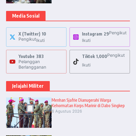
Media Sosial
Pengikut
X (Twitter)
10
Instagram
29
Pengikut
Ikuti
Ikuti
Pengikut
Youtube
383
Tiktok
1,000
Pelanggan
Ikuti
Berlangganan
Jelajahi Militer
Menhan Sjafrie Dianugerahi Warga
Kehormatan Korps Marinir di Dabo Singkep
6 Agustus 2026