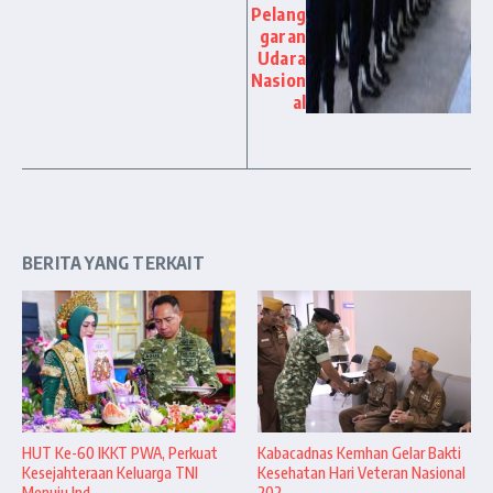
Pelang
garan
Udara
Nasion
al
BERITA YANG TERKAIT
HUT Ke-60 IKKT PWA, Perkuat
Kabacadnas Kemhan Gelar Bakti
Kesejahteraan Keluarga TNI
Kesehatan Hari Veteran Nasional
Menuju Ind ...
202 ...