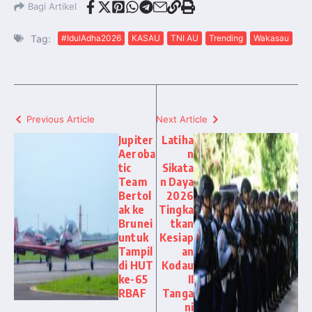
Bagi Artikel
Tag:
#IdulAdha2026
KASAU
TNI AU
Trending
Wakasau
Previous Article
Next Article
Jupiter
Latiha
Aeroba
n
tic
Sikata
Team
n Daya
Bertol
2026
ak ke
Tingka
Brunei
tkan
untuk
Kesiap
Tampil
an
di HUT
Kodau
ke-65
II
RBAF
Tanga
ni