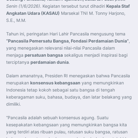
Perkuat Kerja Sama Repatriasi Artefak Budaya
Senin (1/6/2026)
. Kegiatan tersebut turut dihadiri
Kepala Staf
Menteri PKP dan Ketua DEN Perkuat Kolaborasi
Teknologi, Data, dan Pembiayaan Demi Percepatan
Angkatan Udara (KASAU)
Marsekal TNI M. Tonny Harjono,
Program 3 Juta Rumah
Pendaftaran MagangHub Angkatan II Batch 1 Dibuka
S.E., M.M.
hingga 28 Juli 2026, Kesempatan Raih Pengalaman Kerja
dan Sertifikasi Kompetensi
KASAU Bekali 154 Perwira Remaja AAU 2026, Tekankan
Tahun ini, peringatan Hari Lahir Pancasila mengusung tema
Integritas dan Profesionalisme sebagai Bekal
“Pancasila Pemersatu Bangsa, Fondasi Perdamaian Dunia”
,
Pengabdian
Menlu Sugiono Dorong Kemitraan ASEAN–Inggris yang
yang menegaskan relevansi nilai-nilai Pancasila dalam
Lebih Erat Hadapi Tantangan Global
menjaga
persatuan bangsa
sekaligus menjadi inspirasi bagi
Indonesia Dorong ASEAN dan Uni Eropa Perkuat
Stabilitas Global melalui Kemitraan Strategis
terciptanya
perdamaian dunia
.
Menlu RI Dorong Kemitraan Ekonomi ASEAN–Korea
Selatan untuk Perkuat Ketahanan Kawasan
Kemitraan ASEAN–Kanada Perkuat Ketahanan Ekonomi,
Dalam amanatnya, Presiden RI menegaskan bahwa Pancasila
Pangan, dan Energi Kawasan
ASEAN dan India Perkuat Ketahanan Kawasan lewat
merupakan
konsensus kebangsaan
yang memungkinkan
Kerja Sama Maritim, Ekonomi, dan Kesehatan
Indonesia tetap kokoh sebagai satu bangsa di tengah
BI Pertahankan BI-Rate 5,75 Persen untuk Jaga
Stabilitas dan Dukung Pertumbuhan Ekonomi
keberagaman suku, bahasa, budaya, dan latar belakang yang
Kepala BGN Sudaryono Tegaskan Komitmen Perkuat
dimiliki.
Transparansi dan Akuntabilitas Program Makan Bergizi
Gratis
“Pancasila adalah sebuah konsensus agung. Suatu
kesepakatan kebangsaan yang memungkinkan bangsa kita
yang terdiri atas ribuan pulau, ratusan suku bangsa, ratusan