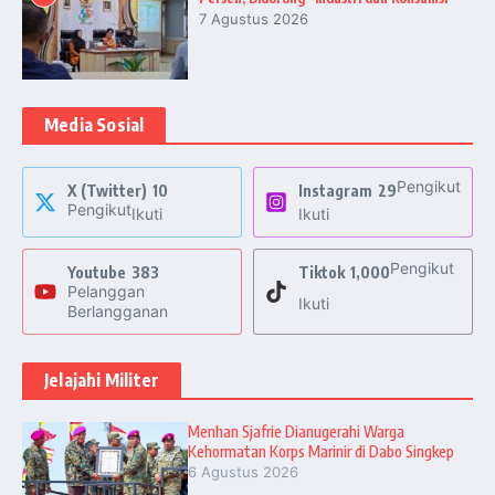
7 Agustus 2026
Media Sosial
Pengikut
X (Twitter)
10
Instagram
29
Pengikut
Ikuti
Ikuti
Pengikut
Youtube
383
Tiktok
1,000
Pelanggan
Ikuti
Berlangganan
Jelajahi Militer
Menhan Sjafrie Dianugerahi Warga
Kehormatan Korps Marinir di Dabo Singkep
6 Agustus 2026