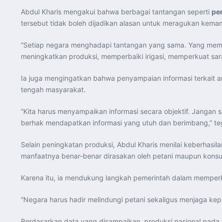
Abdul Kharis mengakui bahwa berbagai tantangan seperti
pe
tersebut tidak boleh dijadikan alasan untuk meragukan kema
“Setiap negara menghadapi tantangan yang sama. Yang membe
meningkatkan produksi, memperbaiki irigasi, memperkuat sara
Ia juga mengingatkan bahwa penyampaian informasi terkait a
tengah masyarakat.
“Kita harus menyampaikan informasi secara objektif. Jangan 
berhak mendapatkan informasi yang utuh dan berimbang,” te
Selain peningkatan produksi, Abdul Kharis menilai keberhasi
manfaatnya benar-benar dirasakan oleh petani maupun kons
Karena itu, ia mendukung langkah pemerintah dalam memper
“Negara harus hadir melindungi petani sekaligus menjaga kep
Berdasarkan data yang disampaikan, produksi nasional pad