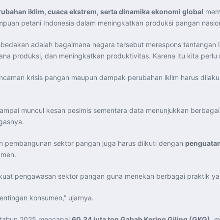
rubahan iklim, cuaca ekstrem, serta dinamika ekonomi global
mema
mpuan petani Indonesia dalam meningkatkan produksi pangan nasion
dakan adalah bagaimana negara tersebut merespons tantangan itu
na produksi, dan meningkatkan produktivitas. Karena itu kita perl
ncaman krisis pangan maupun dampak perubahan iklim harus dilakuk
sampai muncul kesan pesimis sementara data menunjukkan berbagai in
gasnya.
lan pembangunan sektor pangan juga harus diikuti dengan
penguatan
umen.
kuat pengawasan sektor pangan guna menekan berbagai praktik ya
entingan konsumen,” ujarnya.
a tahun 2025 mencapai
60,34 juta ton Gabah Kering Giling (GKG)
, m