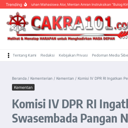
content
Trending
engar Keluhan Mahasiswa Alor, Mentan Amran Instruksikan “Bulog Kirim Beras”
Tentang Kami
Redaksi
Kebijakan Privasi
Pedoman Media Sibe
Beranda
/
Kementerian
/
Kementan
/
Komisi IV DPR RI Ingatkan 
Kementan
Komisi IV DPR RI Inga
Swasembada Pangan N