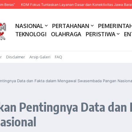
KDM Fokus Tuntaskan Layanan Dasar dan Konektivitas Jawa Barat pada 20
NASIONAL
PERTAHANAN
PEMERINTA
TEKNOLOGI
OLAHRAGA
PERISTIWA
EN
r
Disclaimer
Arsip Galeri
FAQ
Pentingnya Data dan Fakta dalam Mengawal Swasembada Pangan Nasiona
tkan Pentingnya Data dan
asional