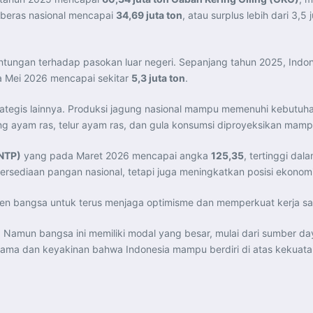
 beras nasional mencapai
34,69 juta ton
, atau surplus lebih dari 3,
ungan terhadap pasokan luar negeri. Sepanjang tahun 2025, Indon
a Mei 2026 mencapai sekitar
5,3 juta ton
.
trategis lainnya. Produksi jagung nasional mampu memenuhi kebutuh
ing ayam ras, telur ayam ras, dan gula konsumsi diproyeksikan mam
(NTP)
yang pada Maret 2026 mencapai angka
125,35
, tertinggi da
ersediaan pangan nasional, tetapi juga meningkatkan posisi ekon
emen bangsa untuk terus menjaga optimisme dan memperkuat kerja
amun bangsa ini memiliki modal yang besar, mulai dari sumber day
a sama dan keyakinan bahwa Indonesia mampu berdiri di atas kekuat