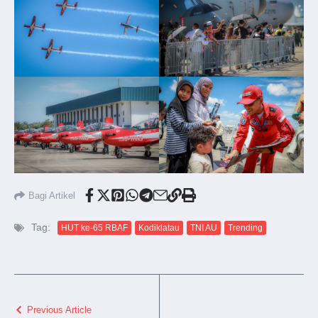
Bagi Artikel
Tag:
HUT ke-65 RBAF
Kodiklatau
TNI AU
Trending
Previous Article