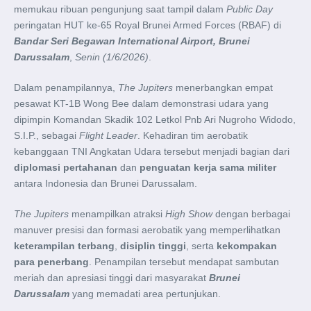
memukau ribuan pengunjung saat tampil dalam
Public Day
peringatan HUT ke-65 Royal Brunei Armed Forces (RBAF) di
Bandar Seri Begawan International Airport, Brunei
Darussalam
,
Senin (1/6/2026)
.
Dalam penampilannya,
The Jupiters
menerbangkan empat
pesawat KT-1B Wong Bee dalam demonstrasi udara yang
dipimpin Komandan Skadik 102 Letkol Pnb Ari Nugroho Widodo,
S.I.P., sebagai
Flight Leader
. Kehadiran tim aerobatik
kebanggaan TNI Angkatan Udara tersebut menjadi bagian dari
diplomasi pertahanan
dan
penguatan kerja sama militer
antara Indonesia dan Brunei Darussalam.
The Jupiters
menampilkan atraksi
High Show
dengan berbagai
manuver presisi dan formasi aerobatik yang memperlihatkan
keterampilan terbang
,
disiplin tinggi
, serta
kekompakan
para penerbang
. Penampilan tersebut mendapat sambutan
meriah dan apresiasi tinggi dari masyarakat
Brunei
Darussalam
yang memadati area pertunjukan.