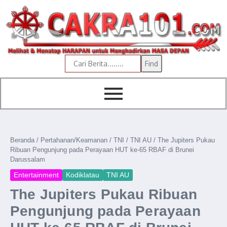
content
Find
Beranda
/
Pertahanan/Keamanan
/
TNI
/
TNI AU
/
The Jupiters Pukau
Ribuan Pengunjung pada Perayaan HUT ke-65 RBAF di Brunei
Darussalam
Entertainment
Kodiklatau
TNI AU
The Jupiters Pukau Ribuan
Pengunjung pada Perayaan