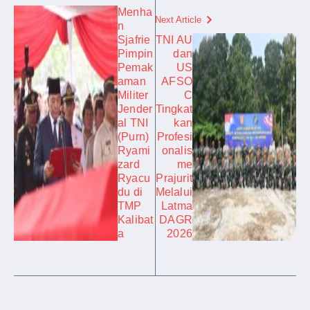
Menha
Next Article
n
Sjafrie
TNI AU
Pimpin
dan
Pemak
US
aman
AFSO
Militer
C
Jender
Tingkat
al TNI
kan
(Purn)
Profesi
Ryami
onalis
zard
me
Ryacu
Prajurit
du di
Melalui
TMP
Latma
Kalibat
DAGR
a
2026