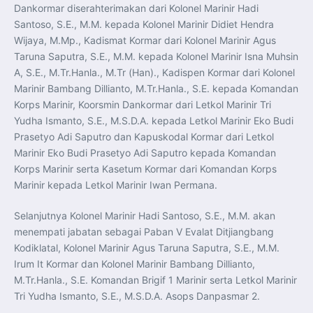
Perkuat Kerja Sama Repatriasi Artefak Budaya
Dankormar diserahterimakan dari Kolonel Marinir Hadi
Menteri PKP dan Ketua DEN Perkuat Kolaborasi
Santoso, S.E., M.M. kepada Kolonel Marinir Didiet Hendra
Teknologi, Data, dan Pembiayaan Demi Percepatan
Program 3 Juta Rumah
Wijaya, M.Mp., Kadismat Kormar dari Kolonel Marinir Agus
Pendaftaran MagangHub Angkatan II Batch 1 Dibuka
hingga 28 Juli 2026, Kesempatan Raih Pengalaman Kerja
Taruna Saputra, S.E., M.M. kepada Kolonel Marinir Isna Muhsin
dan Sertifikasi Kompetensi
A, S.E., M.Tr.Hanla., M.Tr (Han)., Kadispen Kormar dari Kolonel
KASAU Bekali 154 Perwira Remaja AAU 2026, Tekankan
Integritas dan Profesionalisme sebagai Bekal
Marinir Bambang Dillianto, M.Tr.Hanla., S.E. kepada Komandan
Pengabdian
Korps Marinir, Koorsmin Dankormar dari Letkol Marinir Tri
Menlu Sugiono Dorong Kemitraan ASEAN–Inggris yang
Lebih Erat Hadapi Tantangan Global
Yudha Ismanto, S.E., M.S.D.A. kepada Letkol Marinir Eko Budi
Indonesia Dorong ASEAN dan Uni Eropa Perkuat
Stabilitas Global melalui Kemitraan Strategis
Prasetyo Adi Saputro dan Kapuskodal Kormar dari Letkol
Menlu RI Dorong Kemitraan Ekonomi ASEAN–Korea
Marinir Eko Budi Prasetyo Adi Saputro kepada Komandan
Selatan untuk Perkuat Ketahanan Kawasan
Kemitraan ASEAN–Kanada Perkuat Ketahanan Ekonomi,
Korps Marinir serta Kasetum Kormar dari Komandan Korps
Pangan, dan Energi Kawasan
Marinir kepada Letkol Marinir Iwan Permana.
ASEAN dan India Perkuat Ketahanan Kawasan lewat
Kerja Sama Maritim, Ekonomi, dan Kesehatan
BI Pertahankan BI-Rate 5,75 Persen untuk Jaga
Selanjutnya Kolonel Marinir Hadi Santoso, S.E., M.M. akan
Stabilitas dan Dukung Pertumbuhan Ekonomi
Kepala BGN Sudaryono Tegaskan Komitmen Perkuat
menempati jabatan sebagai Paban V Evalat Ditjiangbang
Transparansi dan Akuntabilitas Program Makan Bergizi
Gratis
Kodiklatal, Kolonel Marinir Agus Taruna Saputra, S.E., M.M.
Irum It Kormar dan Kolonel Marinir Bambang Dillianto,
M.Tr.Hanla., S.E. Komandan Brigif 1 Marinir serta Letkol Marinir
Tri Yudha Ismanto, S.E., M.S.D.A. Asops Danpasmar 2.