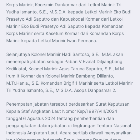
Korps Marinir, Koorsmin Dankormar dari Letkol Marinir Tri
Yudha Ismanto, S.E., M.S.D.A. kepada Letkol Marinir Eko Budi
Prasetyo Adi Saputro dan Kapuskodal Kormar dari Letkol
Marinir Eko Budi Prasetyo Adi Saputro kepada Komandan
Korps Marinir serta Kasetum Kormar dari Komandan Korps
Marinir kepada Letkol Marinir Iwan Permana.
Selanjutnya Kolonel Marinir Hadi Santoso, S.E., M.M. akan
menempati jabatan sebagai Paban V Evalat Ditjiangbang
Kodiklatal, Kolonel Marinir Agus Taruna Saputra, S.E., M.M.
Irum It Kormar dan Kolonel Marinir Bambang Dillianto,
M.Tr.Hanla., S.E. Komandan Brigif 1 Marinir serta Letkol Marinir
Tri Yudha Ismanto, S.E., M.S.D.A. Asops Danpasmar 2.
Penempatan jabatan tersebut berdasarkan Surat Keputusan
Kepala Staf Angkatan Laut Nomor Kep/1997/VIII/2024
tanggal 6 Agustus 2024 tentang pemberhentian dan
pengangkatan dalam jabatan di lingkungan Tentara Nasional
Indonesia Angkatan Laut. Acara sertijab diawali menyanyikan
lagu Kebangsaan Indonesia Raya, laporan Perwira Acara,