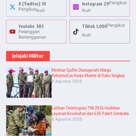
Pengikut
X (Twitter)
10
Instagram
29
Pengikut
Ikuti
Ikuti
Pengikut
Youtube
383
Tiktok
1,000
Pelanggan
Ikuti
Berlangganan
Jelajahi Militer
Menhan Sjafrie Dianugerahi Warga
Kehormatan Korps Marinir di Dabo Singkep
6 Agustus 2026
Latihan Terintegrasi TNI 2026 Hadirkan
Layanan Kesehatan dan 636 Paket Sembako
6 Agustus 2026