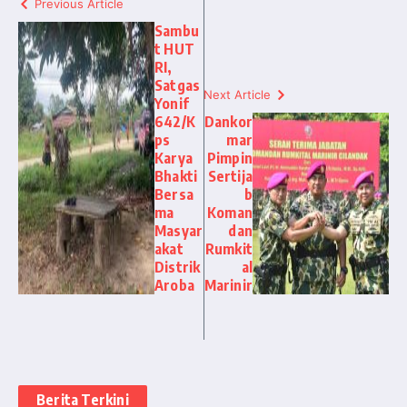
Previous Article
Sambu
t HUT
RI,
Satgas
Next Article
Yonif
642/K
Dankor
ps
mar
Karya
Pimpin
Bhakti
Sertija
Bersa
b
ma
Koman
Masyar
dan
akat
Rumkit
Distrik
al
Aroba
Marinir
Berita Terkini