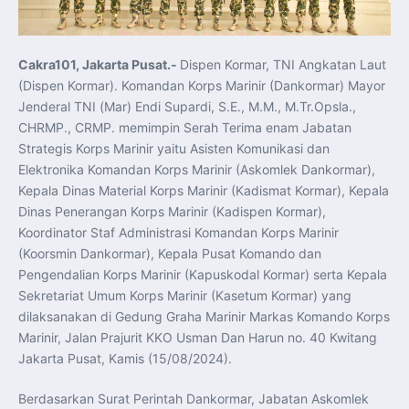
Koordinasi Jaga Stabilitas Keuangan dan Kepercayaan
Pasar
Presiden Prabowo Perkuat Sinergi Perguruan Tinggi dan
PT PAL untuk Majukan Industri Perkapalan Nasional
KASAL dan Panglima Armada Pasifik Rusia Resmi Buka
Cakra101, Jakarta Pusat.-
Dispen Kormar, TNI Angkatan Laut
Latma ORRUDA 2026
(Dispen Kormar). Komandan Korps Marinir (Dankormar) Mayor
T-50i Golden Eagle TNI AU Meriahkan Pitch Black Mindil
Beach Flying Display 2026
Jenderal TNI (Mar) Endi Supardi, S.E., M.M., M.Tr.Opsla.,
Indonesia dan Turki Sepakati Joint Action Plan 2026–
2027, Perkuat Pasar Kerja Inklusif hingga Transformasi
CHRMP., CRMP. memimpin Serah Terima enam Jabatan
Balai Vokasi
Strategis Korps Marinir yaitu Asisten Komunikasi dan
TNI AU Tingkatkan Kemampuan Personel melalui
Pelatihan Signal Radio untuk Misi Pertahanan Udara dan
Elektronika Komandan Korps Marinir (Askomlek Dankormar),
Radar
Kepala Dinas Material Korps Marinir (Kadismat Kormar), Kepala
Menkeu Purbaya Instruksikan Penyelarasan Aturan KEK
untuk Perkuat Daya Saing Industri Dalam Negeri
Dinas Penerangan Korps Marinir (Kadispen Kormar),
Mentan Amran Pacu Produksi Gula Nasional, Target
Swasembada Gula Putih Dua Tahun dan Tembus 3 Juta
Koordinator Staf Administrasi Komandan Korps Marinir
Ton
(Koorsmin Dankormar), Kepala Pusat Komando dan
Menlu Sugiono Tekankan Inovasi sebagai Kunci
Penguatan Kerja Sama Konkret ASEAN Plus Three
Pengendalian Korps Marinir (Kapuskodal Kormar) serta Kepala
Latma ORRUDA 2026 di Vladivostok Perkuat Diplomasi
Sekretariat Umum Korps Marinir (Kasetum Kormar) yang
Maritim TNI AL dan Rusia
Latihan DACT di Exercise Pitch Black 2026 Tingkatkan
dilaksanakan di Gedung Graha Marinir Markas Komando Korps
Kesiapan Tempur Penerbang TNI AU
Marinir, Jalan Prajurit KKO Usman Dan Harun no. 40 Kwitang
Menlu Sugiono: “Kekuatan Ekonomi ASEAN-RRT Harus
Menjadi Penopang Stabilitas Kawasan”
Jakarta Pusat, Kamis (15/08/2024).
ASEAN dan Amerika Serikat Perkuat Kemitraan untuk
Jaga Stabilitas Kawasan dan Dorong Pertumbuhan
Ekonomi
Berdasarkan Surat Perintah Dankormar, Jabatan Askomlek
Presiden Prabowo Terima Direktur FBI, Indonesia dan AS