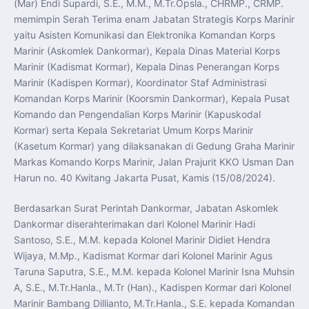
(Mar) Endi Supardi, S.E., M.M., M.Tr.Opsla., CHRMP., CRMP.
memimpin Serah Terima enam Jabatan Strategis Korps Marinir
yaitu Asisten Komunikasi dan Elektronika Komandan Korps
Marinir (Askomlek Dankormar), Kepala Dinas Material Korps
Marinir (Kadismat Kormar), Kepala Dinas Penerangan Korps
Marinir (Kadispen Kormar), Koordinator Staf Administrasi
Komandan Korps Marinir (Koorsmin Dankormar), Kepala Pusat
Komando dan Pengendalian Korps Marinir (Kapuskodal
Kormar) serta Kepala Sekretariat Umum Korps Marinir
(Kasetum Kormar) yang dilaksanakan di Gedung Graha Marinir
Markas Komando Korps Marinir, Jalan Prajurit KKO Usman Dan
Harun no. 40 Kwitang Jakarta Pusat, Kamis (15/08/2024).
Berdasarkan Surat Perintah Dankormar, Jabatan Askomlek
Dankormar diserahterimakan dari Kolonel Marinir Hadi
Santoso, S.E., M.M. kepada Kolonel Marinir Didiet Hendra
Wijaya, M.Mp., Kadismat Kormar dari Kolonel Marinir Agus
Taruna Saputra, S.E., M.M. kepada Kolonel Marinir Isna Muhsin
A, S.E., M.Tr.Hanla., M.Tr (Han)., Kadispen Kormar dari Kolonel
Marinir Bambang Dillianto, M.Tr.Hanla., S.E. kepada Komandan