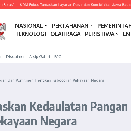
KDM Fokus Tuntaskan Layanan Dasar dan Konektivitas Jawa Barat pada 202
NASIONAL
PERTAHANAN
PEMERINTA
TEKNOLOGI
OLAHRAGA
PERISTIWA
EN
r
Disclaimer
Arsip Galeri
FAQ
ngan dan Komitmen Hentikan Kebocoran Kekayaan Negara
askan Kedaulatan Pangan
ekayaan Negara