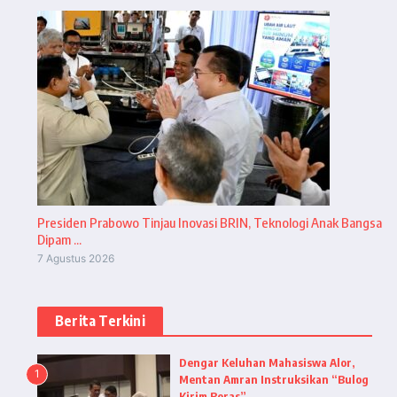
Presiden Prabowo Tinjau Inovasi BRIN, Teknologi Anak Bangsa
Dipam ...
7 Agustus 2026
Berita Terkini
Dengar Keluhan Mahasiswa Alor,
1
Mentan Amran Instruksikan “Bulog
Kirim Beras”