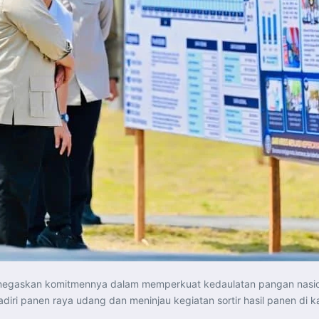
egaskan komitmennya dalam memperkuat kedaulatan pangan nasion
iri panen raya udang dan meninjau kegiatan sortir hasil panen di