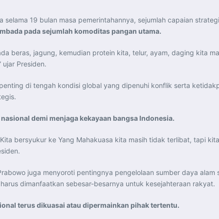
ama 19 bulan masa pemerintahannya, sejumlah capaian strategis te
embada pada sejumlah komoditas pangan utama.
ras, jagung, kemudian protein kita, telur, ayam, daging kita masih
 ujar Presiden.
nting di tengah kondisi global yang dipenuhi konflik serta ketidakp
egis.
nasional demi menjaga kekayaan bangsa Indonesia.
Kita bersyukur ke Yang Mahakuasa kita masih tidak terlibat, tapi k
esiden.
 Prabowo juga menyoroti pentingnya pengelolaan sumber daya alam
arus dimanfaatkan sebesar-besarnya untuk kesejahteraan rakyat.
nal terus dikuasai atau dipermainkan pihak tertentu.