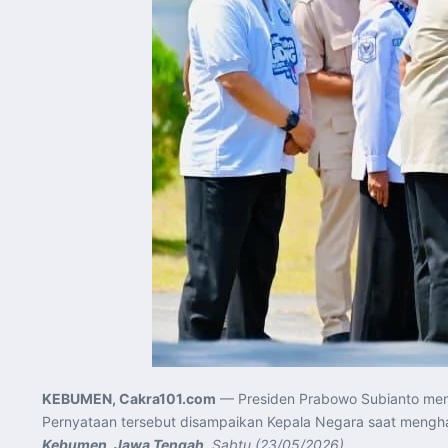
KEBUMEN, Cakra101.com
— Presiden Prabowo Subianto men
Pernyataan tersebut disampaikan Kepala Negara saat menghad
Kebumen, Jawa Tengah
,
Sabtu (23/05/2026)
.