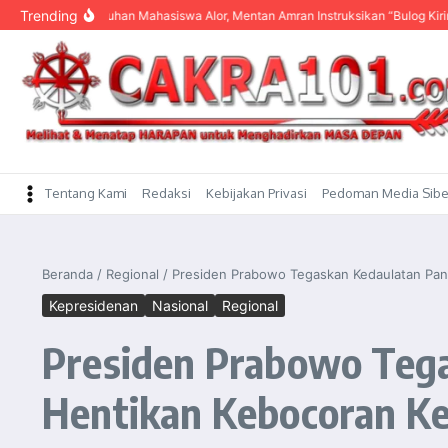
content
Trending
ngar Keluhan Mahasiswa Alor, Mentan Amran Instruksikan “Bulog Kirim Beras”
Tentang Kami
Redaksi
Kebijakan Privasi
Pedoman Media Sibe
Beranda
/
Regional
/
Presiden Prabowo Tegaskan Kedaulatan Pa
Kepresidenan
Nasional
Regional
Presiden Prabowo Teg
Hentikan Kebocoran K