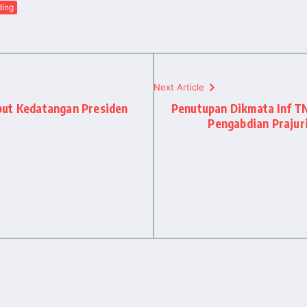
ding
Next Article
but Kedatangan Presiden
Penutupan Dikmata Inf TN
Pengabdian Prajur