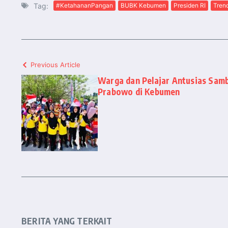
Tag:
#KetahananPangan
BUBK Kebumen
Presiden RI
Tren
Previous Article
Warga dan Pelajar Antusias Sam
Prabowo di Kebumen
BERITA YANG TERKAIT