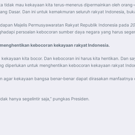
ita tidak mau kekayaan kita terus-menerus dipermainkan oleh orang-o
dang Dasar. Dan ini untuk kemakmuran seluruh rakyat Indonesia, bukan
adapan Majelis Permusyawaratan Rakyat Republik Indonesia pada
20
hadapi persoalan kebocoran sumber daya negara yang harus segera
 menghentikan kebocoran kekayaan rakyat Indonesia.
 kekayaan kita bocor. Dan kebocoran ini harus kita hentikan. Dan 
g diperlukan untuk menghentikan kebocoran kekayaan rakyat Indone
an agar kekayaan bangsa benar-benar dapat dirasakan manfaatnya o
idak hanya segelintir saja,” pungkas Presiden.