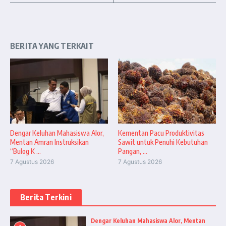
BERITA YANG TERKAIT
Dengar Keluhan Mahasiswa Alor,
Kementan Pacu Produktivitas
Mentan Amran Instruksikan
Sawit untuk Penuhi Kebutuhan
“Bulog K ...
Pangan, ...
7 Agustus 2026
7 Agustus 2026
Berita Terkini
Dengar Keluhan Mahasiswa Alor, Mentan