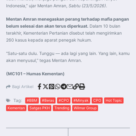
Indonesia,” ujar Mentan Amran,
Sabtu (23/5/2026)
.
Mentan Amran menegaskan perang terhadap mafia pangan
belum selesai dan akan terus diperkuat.
Dalam 10 bulan
terakhir, Kementerian Pertanian disebut telah mengirimkan
260 kasus kepada aparat penegak hukum.
“Satu-satu dulu. Tunggu — ada lagi yang lain. Yang lain, kamu
akan menyusul,” tegas Mentan Amran.
(MC101 – Humas Kementan)
Bagi Artikel
Tag:
#BBM
#Beras
#CPO
#Minyak
CPO
Hot Topic
Kementan
Satgas PKH
Trending
Wilmar Group