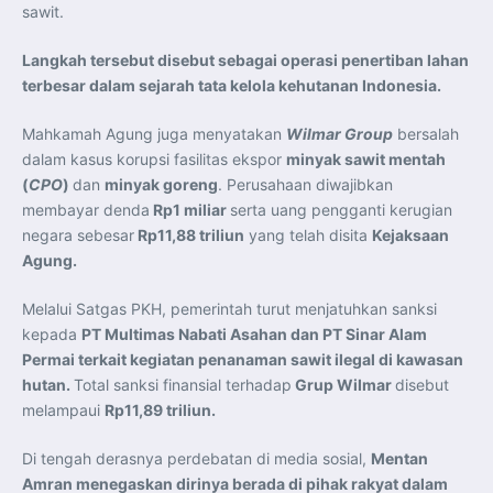
sawit.
Langkah tersebut disebut sebagai operasi penertiban lahan
terbesar dalam sejarah tata kelola kehutanan Indonesia.
Mahkamah Agung juga menyatakan
Wilmar Group
bersalah
dalam kasus korupsi fasilitas ekspor
minyak sawit mentah
(
CPO
)
dan
minyak goreng
. Perusahaan diwajibkan
membayar denda
Rp1 miliar
serta uang pengganti kerugian
negara sebesar
Rp11,88 triliun
yang telah disita
Kejaksaan
Agung.
Melalui Satgas PKH, pemerintah turut menjatuhkan sanksi
kepada
PT Multimas Nabati Asahan dan PT Sinar Alam
Permai terkait kegiatan penanaman sawit ilegal di kawasan
hutan.
Total sanksi finansial terhadap
Grup Wilmar
disebut
melampaui
Rp11,89 triliun.
Di tengah derasnya perdebatan di media sosial,
Mentan
Amran menegaskan dirinya berada di pihak rakyat dalam