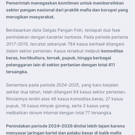
Perkuat Kerja Sama Repatriasi Artefak Budaya
Pemerintah menegaskan komitmen untuk membersihkan
Menteri PKP dan Ketua DEN Perkuat Kolaborasi
sektor pangan nasional dari praktik mafia dan korupsi yang
Teknologi, Data, dan Pembiayaan Demi Percepatan
Program 3 Juta Rumah
merugikan masyarakat.
Pendaftaran MagangHub Angkatan II Batch 1 Dibuka
hingga 28 Juli 2026, Kesempatan Raih Pengalaman Kerja
dan Sertifikasi Kompetensi
Berdasarkan data Satgas Pangan Polri, terdapat dua fase
KASAU Bekali 154 Perwira Remaja AAU 2026, Tekankan
Integritas dan Profesionalisme sebagai Bekal
penindakan dengan karakter berbeda. Pada periode pertama
Pengabdian
2017–2019
, tercatat sebanyak 784 kasus berhasil ditangani
Menlu Sugiono Dorong Kemitraan ASEAN–Inggris yang
Lebih Erat Hadapi Tantangan Global
dalam sektor pertanian. Kasus tersebut meliputi
komoditas
Indonesia Dorong ASEAN dan Uni Eropa Perkuat
beras, hortikultura, ternak, pupuk, hingga berbagai
Stabilitas Global melalui Kemitraan Strategis
Menlu RI Dorong Kemitraan Ekonomi ASEAN–Korea
pelanggaran lain di sektor pertanian dengan total 411
Selatan untuk Perkuat Ketahanan Kawasan
tersangka.
Kemitraan ASEAN–Kanada Perkuat Ketahanan Ekonomi,
Pangan, dan Energi Kawasan
ASEAN dan India Perkuat Ketahanan Kawasan lewat
Kerja Sama Maritim, Ekonomi, dan Kesehatan
Sementara pada periode
2024–2025
, yang baru berjalan
BI Pertahankan BI-Rate 5,75 Persen untuk Jaga
sekitar dua tahun, telah ditangani 94 kasus sektor pertanian.
Stabilitas dan Dukung Pertumbuhan Ekonomi
Kepala BGN Sudaryono Tegaskan Komitmen Perkuat
Rinciannya terdiri atas 46 kasus komoditas beras, 27 kasus
Transparansi dan Akuntabilitas Program Makan Bergizi
pupuk, 16 kasus minyak goreng, serta 3 kasus yang
Gratis
melibatkan oknum internal dengan total 77 tersangka.
Penindakan periode 2024–2026 dinilai lebih tajam karena
menyasar jaringan kartel dan pelaku besar di balik mafia