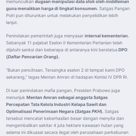
memunculkan
dugaan manipulasi data stok oleh
middleman
guna menaikkan harga di tingkat konsumen.
Satgas Pangan
Polri pun diturunkan untuk melakukan penyelidikan lebih
lanjut.
Penindakan pemerintah juga menyasar
internal kementerian.
Sebanyak 11 pejabat Eselon II Kementerian Pertanian telah
dijatuhi sanksi dan beberapa di antaranya kini berstatus
DPO
(
Daftar Pencarian Orang
).
“Bukan pencitraan. Tersangka eselon 2 di tempat kami DPO
sekarang,” tegas Mentan Amran di hadapan Komisi IV DPR RI.
Di luar penindakan mafia pangan, Presiden Prabowo juga
menunjuk
Mentan Amran sebagai anggota Satgas
Percepatan Tata Kelola Industri Kelapa Sawit dan
Optimalisasi Penerimaan Negara (
Satgas PKH
).
Satgas
tersebut mencatat keberhasilan besar dengan menyita dan
mengembalikan sekitar 4 juta hektare kawasan hutan yang
selama ini dikuasai secara ilegal oleh perusahaan perkebunan