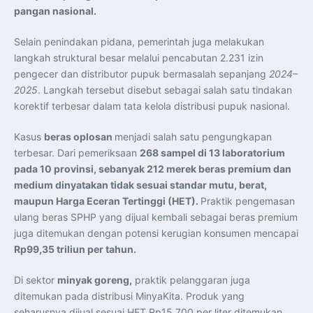
pangan nasional.
Selain penindakan pidana, pemerintah juga melakukan
langkah struktural besar melalui pencabutan 2.231 izin
pengecer dan distributor pupuk bermasalah sepanjang
2024–
2025
. Langkah tersebut disebut sebagai salah satu tindakan
korektif terbesar dalam tata kelola distribusi pupuk nasional.
Kasus
beras oplosan
menjadi salah satu pengungkapan
terbesar. Dari pemeriksaan
268 sampel di 13 laboratorium
pada 10 provinsi, sebanyak 212 merek beras premium dan
medium dinyatakan tidak sesuai standar mutu, berat,
maupun Harga Eceran Tertinggi (HET).
Praktik pengemasan
ulang beras SPHP yang dijual kembali sebagai beras premium
juga ditemukan dengan potensi kerugian konsumen mencapai
Rp99,35 triliun per tahun.
Di sektor
minyak goreng,
praktik pelanggaran juga
ditemukan pada distribusi MinyaKita. Produk yang
seharusnya dijual sesuai HET Rp15.700 per liter ditemukan