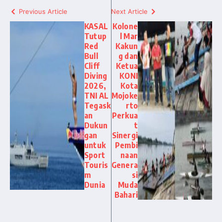
Previous Article
Next Article
KASAL
Kolone
Tutup
l Mar
Red
Kakun
Bull
g dan
Cliff
Ketua
Diving
KONI
2026,
Kota
TNI AL
Mojoke
Tegask
rto
an
Perkua
Dukun
t
gan
Sinergi
untuk
Pembi
Sport
naan
Touris
Genera
m
si
Dunia
Muda
Bahari